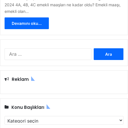
2024 4A, 4B, 4C emekli maaşları ne kadar oldu? Emekli maaşı,
emekli olan…
Devamını oku...
A
r
a
m
a
Reklam
:
Konu Başlıkları
K
o