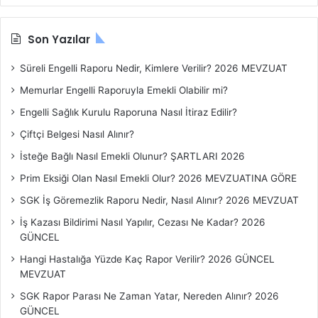
n
u
B
Son Yazılar
a
ş
Süreli Engelli Raporu Nedir, Kimlere Verilir? 2026 MEVZUAT
l
Memurlar Engelli Raporuyla Emekli Olabilir mi?
ı
k
Engelli Sağlık Kurulu Raporuna Nasıl İtiraz Edilir?
l
Çiftçi Belgesi Nasıl Alınır?
a
r
İsteğe Bağlı Nasıl Emekli Olunur? ŞARTLARI 2026
ı
Prim Eksiği Olan Nasıl Emekli Olur? 2026 MEVZUATINA GÖRE
SGK İş Göremezlik Raporu Nedir, Nasıl Alınır? 2026 MEVZUAT
İş Kazası Bildirimi Nasıl Yapılır, Cezası Ne Kadar? 2026
GÜNCEL
Hangi Hastalığa Yüzde Kaç Rapor Verilir? 2026 GÜNCEL
MEVZUAT
SGK Rapor Parası Ne Zaman Yatar, Nereden Alınır? 2026
GÜNCEL