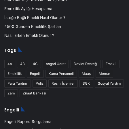
Emeklilik Aylığı Hesaplama
İsteğe Bağlı Emekli Nasıl Olunur ?
4500 Günden Emeklilik Şartları
Nasıl Erken Emekli Olunur ?
Tags
4A
4B
4C
Asgari Ücret
Devlet Desteği
Emekli
Emeklilik
Engelli
Kamu Personeli
Maaş
Memur
Para Yardımı
Polis
Resmi İşlemler
SGK
Sosyal Yardım
Zam
Ziraat Bankası
Engelli
Engelli Raporu Sorgulama