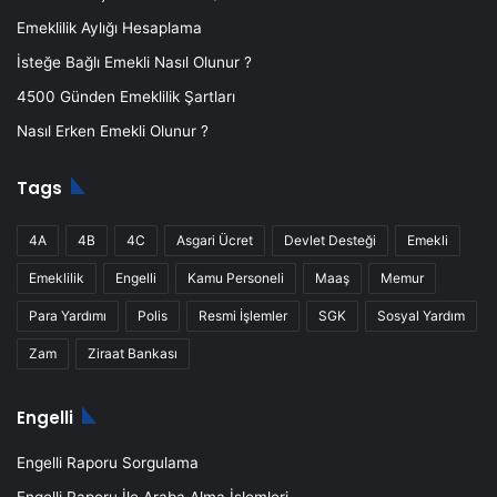
Emeklilik Aylığı Hesaplama
İsteğe Bağlı Emekli Nasıl Olunur ?
4500 Günden Emeklilik Şartları
Nasıl Erken Emekli Olunur ?
Tags
4A
4B
4C
Asgari Ücret
Devlet Desteği
Emekli
Emeklilik
Engelli
Kamu Personeli
Maaş
Memur
Para Yardımı
Polis
Resmi İşlemler
SGK
Sosyal Yardım
Zam
Ziraat Bankası
Engelli
Engelli Raporu Sorgulama