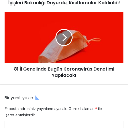
İçişleri Bakanlığı Duyurdu, Kısıtlamalar Kaldırıldı!
a
21 Temmuz 2020 Salı Günü İçin Güncel Koronavirüs
k
a
8
Verileri, Sağlık Bakanı Fahrettin Koca, tarafından paylaşılan
n
1
güncel korona virüs verileri aşağıdaki gibi olmaktadır.
l
İ
ı
l
21 Temmuz 2020 Salı günü dahil yapılan güncel
ğ
G
korona test sayısı; 4 milyon 359 bin 627 adet,
ı
e
D
n
21 Temmuz 2020 Salı günü dahil güncel korona virüs
u
e
vaka sayısı; 221 bin 500 kişi,
y
l
21 Temmuz 2020 Salı günü dahil güncel vefat eden
81 İl Genelinde Bugün Koronavirüs Denetimi
u
i
r
Yapılacak!
n
korona virüsü sayısı; 5 bin 526 kişi,
d
d
21 Temmuz 2020 Salı günü güncel yoğun bakım hasta
u
e
sayısı; bin 246 kişi,
,
B
Bir yanıt yazın
K
u
21 Temmuz 2020 Salı günü için güncel entübe hasta
ı
g
sayısı; 379 kişi,
E-posta adresiniz yayınlanmayacak.
Gerekli alanlar
*
ile
s
ü
21 Temmuz 2020 Salı günü verileri dahil korona
işaretlenmişlerdir
ı
n
virüsünden iyileşen hasta sayısı; 204 bin 11 kişi,
t
K
Y