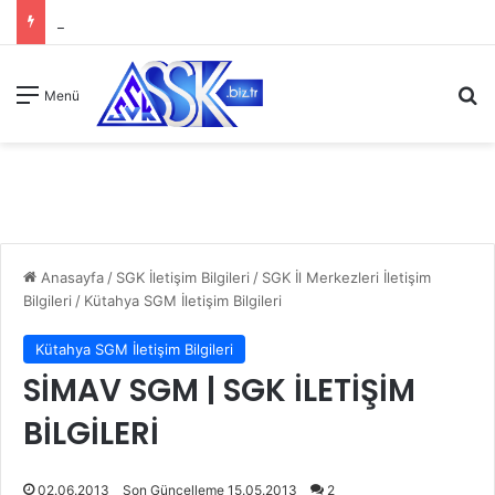
A
Menü
Anasayfa
/
SGK İletişim Bilgileri
/
SGK İl Merkezleri İletişim
Bilgileri
/
Kütahya SGM İletişim Bilgileri
Kütahya SGM İletişim Bilgileri
SİMAV SGM | SGK İLETİŞİM
BİLGİLERİ
02.06.2013
Son Güncelleme 15.05.2013
2