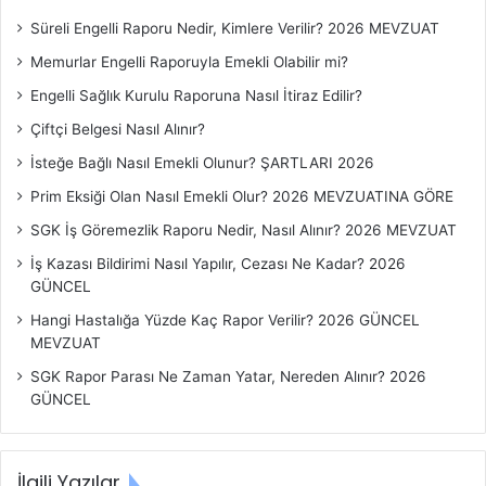
a
ş
Süreli Engelli Raporu Nedir, Kimlere Verilir? 2026 MEVZUAT
l
Memurlar Engelli Raporuyla Emekli Olabilir mi?
ı
k
Engelli Sağlık Kurulu Raporuna Nasıl İtiraz Edilir?
l
Çiftçi Belgesi Nasıl Alınır?
a
r
İsteğe Bağlı Nasıl Emekli Olunur? ŞARTLARI 2026
ı
Prim Eksiği Olan Nasıl Emekli Olur? 2026 MEVZUATINA GÖRE
SGK İş Göremezlik Raporu Nedir, Nasıl Alınır? 2026 MEVZUAT
İş Kazası Bildirimi Nasıl Yapılır, Cezası Ne Kadar? 2026
GÜNCEL
Hangi Hastalığa Yüzde Kaç Rapor Verilir? 2026 GÜNCEL
MEVZUAT
SGK Rapor Parası Ne Zaman Yatar, Nereden Alınır? 2026
GÜNCEL
İlgili Yazılar