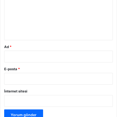
r
u
m
*
Ad
*
E-posta
*
İnternet sitesi