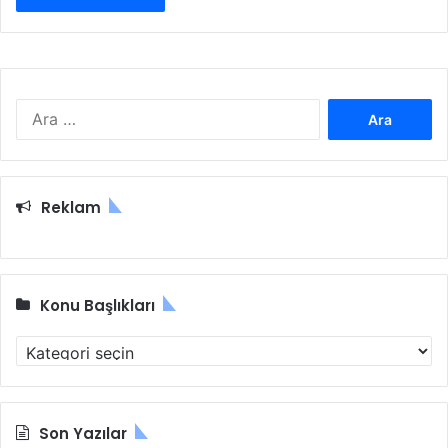
A
r
a
m
a
Reklam
:
Konu Başlıkları
K
o
n
u
B
Son Yazılar