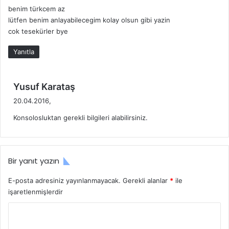
benim türkcem az
lütfen benim anlayabilecegim kolay olsun gibi yazin
cok tesekürler bye
Yanıtla
d
Yusuf Karataş
e
20.04.2016,
d
Konsolosluktan gerekli bilgileri alabilirsiniz.
i
k
i
:
Bir yanıt yazın
E-posta adresiniz yayınlanmayacak.
Gerekli alanlar
*
ile
işaretlenmişlerdir
Y
o