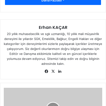
Daha Fazlası
NO:15 SİMAV KÜTAHYA
Telefon:
0(274) 513 82 10
Fax:
0(274) 513 82 41
Erhan KAÇAR
20 yıllık muhasebecilik ve sgk uzmanlığı, 10 yıllık mali müşavirlik
E-mail:
simavsgm@sgk.gov.tr
(bkz:
Sosyal Güvenlik
deneyimi ile yıllardır SGK, Emeklilik, Bağkur, Engelli Hakları ve diğer
Kurumu
)
kategoriler için deneyimlerimi sizlerle paylaşarak içerikler üretmeye
çalışıyorum. Siz değerli okurlarımızın doğru bilgiye ulaşması için
Editör ve Danışma ekibimizle kaliteli ve en güncel içeriklerle
yolumuza devam ediyoruz. Sitemizi takip edin ve doğru bilginin
adresinde kalın.
Fa
X
Lin
ce
ke
bo
dIn
ok
G
E
D
İ