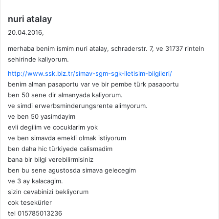
L
K
E
İ
d
nuri atalay
R
L
e
20.04.2016,
İ
E
d
T
merhaba benim ismim nuri atalay, schraderstr. 7, ve 31737 rinteln
i
İ
sehirinde kaliyorum.
k
Ş
i
http://www.ssk.biz.tr/simav-sgm-sgk-iletisim-bilgileri/
İ
benim alman pasaportu var ve bir pembe türk pasaportu
:
M
ben 50 sene dir almanyada kaliyorum.
B
ve simdi erwerbsminderungsrente alimyorum.
İ
ve ben 50 yasimdayim
L
evli degilim ve cocuklarim yok
G
ve ben simavda emekli olmak istiyorum
İ
ben daha hic türkiyede calismadim
L
E
bana bir bilgi verebilirmisiniz
R
ben bu sene agustosda simava gelecegim
İ
ve 3 ay kalacagim.
sizin cevabinizi bekliyorum
cok tesekürler
tel 015785013236