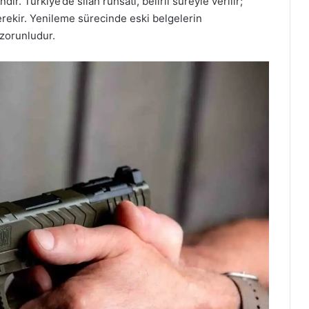
r. Türkiye’de silah ruhsatı, belirli süreyle verilir;
ekir. Yenileme sürecinde eski belgelerin
 zorunludur.