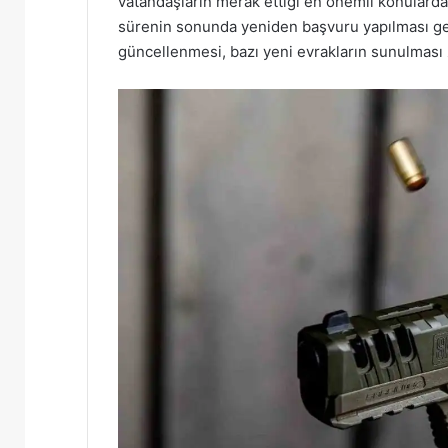
vatandaşların merak ettiği en önemli konulardandı
sürenin sonunda yeniden başvuru yapılması ger
güncellenmesi, bazı yeni evrakların sunulması