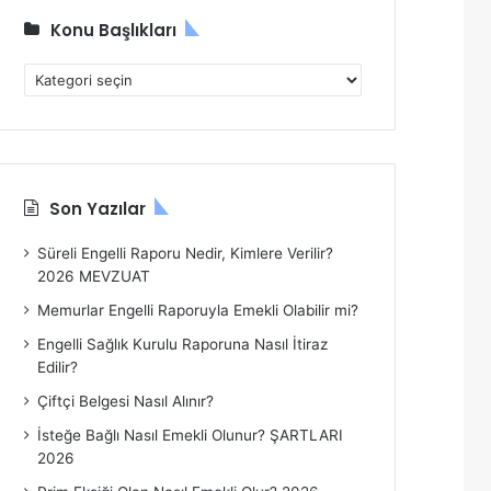
Konu Başlıkları
K
o
n
u
B
a
Son Yazılar
ş
l
Süreli Engelli Raporu Nedir, Kimlere Verilir?
ı
2026 MEVZUAT
k
l
Memurlar Engelli Raporuyla Emekli Olabilir mi?
a
Engelli Sağlık Kurulu Raporuna Nasıl İtiraz
r
Edilir?
ı
Çiftçi Belgesi Nasıl Alınır?
İsteğe Bağlı Nasıl Emekli Olunur? ŞARTLARI
2026