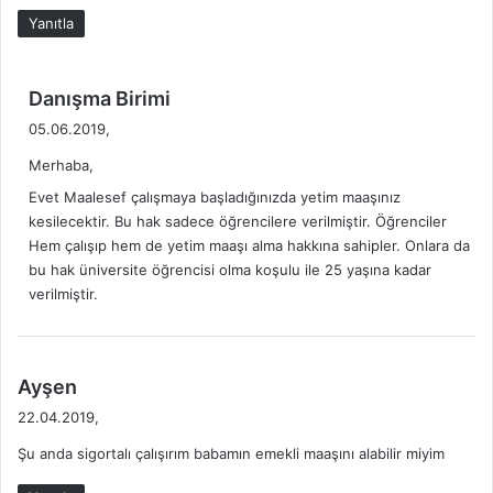
n
Yanıtla
G
e
r
d
Danışma Birimi
e
e
05.06.2019,
k
d
l
Merhaba,
i
i
k
Evet Maalesef çalışmaya başladığınızda yetim maaşınız
E
i
kesilecektir. Bu hak sadece öğrencilere verilmiştir. Öğrenciler
v
r
Hem çalışıp hem de yetim maaşı alma hakkına sahipler. Onlara da
:
a
bu hak üniversite öğrencisi olma koşulu ile 25 yaşına kadar
k
verilmiştir.
l
a
r
d
N
Ayşen
e
e
22.04.2019,
l
d
e
Şu anda sigortalı çalışırım babamın emekli maaşını alabilir miyim
i
r
k