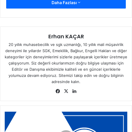
Daha Fazlası
Erhan KAÇAR
20 yıllık muhasebecilik ve sgk uzmanlığı, 10 yıllık mali müşavirlik
deneyimi ile yıllardır SGK, Emeklilik, Bağkur, Engelli Hakları ve diğer
kategoriler için deneyimlerimi sizlerle paylaşarak içerikler üretmeye
çalışıyorum. Siz değerli okurlarımızın doğru bilgiye ulaşması için
Editör ve Danışma ekibimizle kaliteli ve en güncel içeriklerle
yolumuza devam ediyoruz. Sitemizi takip edin ve doğru bilginin
adresinde kalın.
Fa
X
Lin
ce
ke
bo
dIn
ok
D
e
v