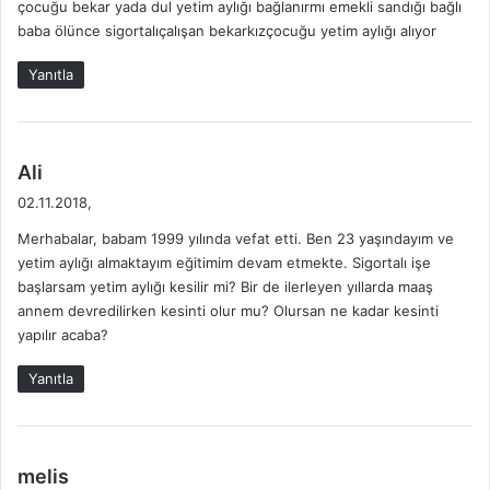
çocuğu bekar yada dul yetim aylığı bağlanırmı emekli sandığı bağlı
k
baba ölünce sigortalıçalışan bekarkızçocuğu yetim aylığı alıyor
i
:
Yanıtla
d
Ali
e
02.11.2018,
d
Merhabalar, babam 1999 yılında vefat etti. Ben 23 yaşındayım ve
i
yetim aylığı almaktayım eğitimim devam etmekte. Sigortalı işe
k
başlarsam yetim aylığı kesilir mi? Bir de ilerleyen yıllarda maaş
i
annem devredilirken kesinti olur mu? Olursan ne kadar kesinti
:
yapılır acaba?
Yanıtla
d
melis