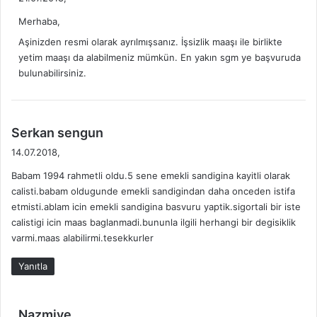
d
Merhaba,
i
k
Aşinizden resmi olarak ayrılmışsanız. İşsizlik maaşı ile birlikte
i
yetim maaşı da alabilmeniz mümkün. En yakın sgm ye başvuruda
bulunabilirsiniz.
:
d
Serkan sengun
e
14.07.2018,
d
Babam 1994 rahmetli oldu.5 sene emekli sandigina kayitli olarak
i
calisti.babam oldugunde emekli sandigindan daha onceden istifa
k
etmisti.ablam icin emekli sandigina basvuru yaptik.sigortali bir iste
i
calistigi icin maas baglanmadi.bununla ilgili herhangi bir degisiklik
:
varmi.maas alabilirmi.tesekkurler
Yanıtla
d
Nazmiye