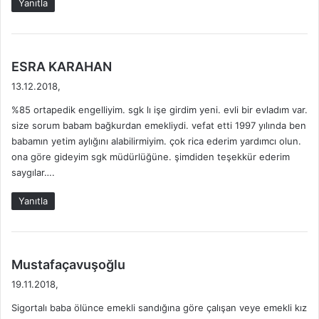
Yanıtla
d
i
i
:
r
?
d
2
ESRA KARAHAN
0
e
13.12.2018,
2
d
6
%85 ortapedik engelliyim. sgk lı işe girdim yeni. evli bir evladım var.
i
G
size sorum babam bağkurdan emekliydi. vefat etti 1997 yılında ben
k
Ü
babamın yetim aylığını alabilirmiyim. çok rica ederim yardımcı olun.
i
N
ona göre gideyim sgk müdürlüğüne. şimdiden teşekkür ederim
:
C
saygılar….
E
L
Yanıtla
d
Mustafaçavuşoğlu
e
19.11.2018,
d
Sigortalı baba ölünce emekli sandığına göre çalışan veye emekli kız
i