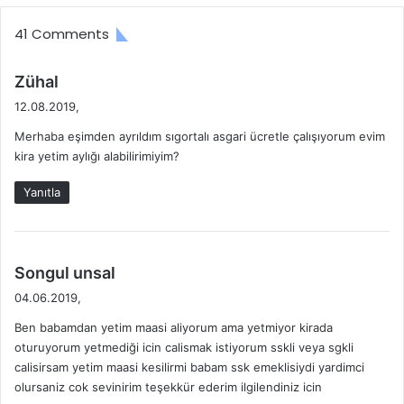
t
a
41 Comments
e
s
t
ı
i
n
d
Zühal
ğ
d
e
12.08.2019,
i
a
d
F
n
Merhaba eşimden ayrıldım sıgortalı asgari ücretle çalışıyorum evim
i
i
Y
kira yetim aylığı alabilirimiyim?
k
y
a
i
a
r
Yanıtla
:
t
a
l
r
a
l
r
a
d
Songul unsal
ı
n
e
04.06.2019,
2
m
d
0
a
Ben babamdan yetim maasi aliyorum ama yetmiyor kirada
i
2
k
oturuyorum yetmediği icin calismak istiyorum sskli veya sgkli
k
6
İ
calisirsam yetim maasi kesilirmi babam ssk emeklisiydi yardimci
i
ç
olursaniz cok sevinirim teşekkür ederim ilgilendiniz icin
:
i