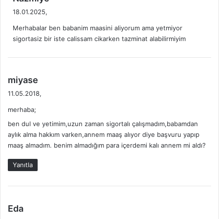
e
18.01.2025,
d
Merhabalar ben babanim maasini aliyorum ama yetmiyor
i
sigortasiz bir iste calissam cikarken tazminat alabilirmiyim
k
i
:
d
miyase
e
11.05.2018,
d
merhaba;
i
k
ben dul ve yetimim,uzun zaman sigortalı çalışmadım,babamdan
i
aylık alma hakkım varken,annem maaş alıyor diye başvuru yapıp
maaş almadım. benim almadığım para içerdemi kalı annem mi aldı?
:
Yanıtla
d
Eda
e