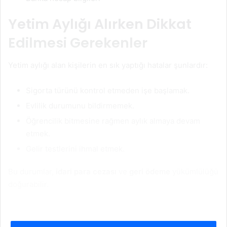
Yetim Aylığı Alırken Dikkat
Edilmesi Gerekenler
Yetim aylığı alan kişilerin en sık yaptığı hatalar şunlardır:
Sigorta türünü kontrol etmeden işe başlamak.
Evlilik durumunu bildirmemek.
Öğrencilik bitmesine rağmen aylık almaya devam
etmek.
Gelir testlerini ihmal etmek.
Bu durumlar,
idari para cezası
ve
geri ödeme
yükümlülüğü
doğurabilir.