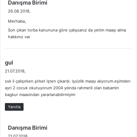
d
Danışma Birimi
e
26.08.2018,
d
Merhaba,
i
k
Son çıkan torba kanununa göre çalışsanız da yetim maaşı alma
i
hakkınız var
:
d
gul
e
21.07.2018,
d
ssk li çalışırken.şirket işten çıkardı. işsizlik maaşı alıyorum.eşimden
i
ayri 2 cocuk okutuyorum 2004 yılında rahmetli olan babamin
k
bagkur maasindan yararlanabilirmiyim
i
:
Yanıtla
d
Danışma Birimi
e
21.07.2018,