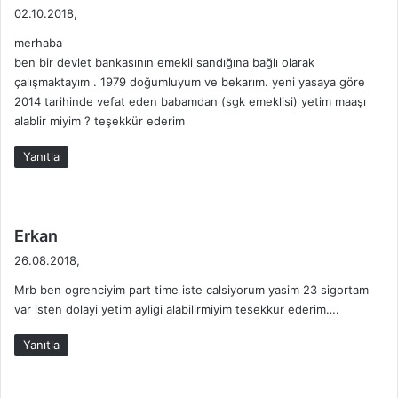
e
02.10.2018,
d
merhaba
i
ben bir devlet bankasının emekli sandığına bağlı olarak
k
çalışmaktayım . 1979 doğumluyum ve bekarım. yeni yasaya göre
i
2014 tarihinde vefat eden babamdan (sgk emeklisi) yetim maaşı
:
alablir miyim ? teşekkür ederim
Yanıtla
d
Erkan
e
26.08.2018,
d
Mrb ben ogrenciyim part time iste calsiyorum yasim 23 sigortam
i
var isten dolayi yetim ayligi alabilirmiyim tesekkur ederim….
k
i
Yanıtla
: