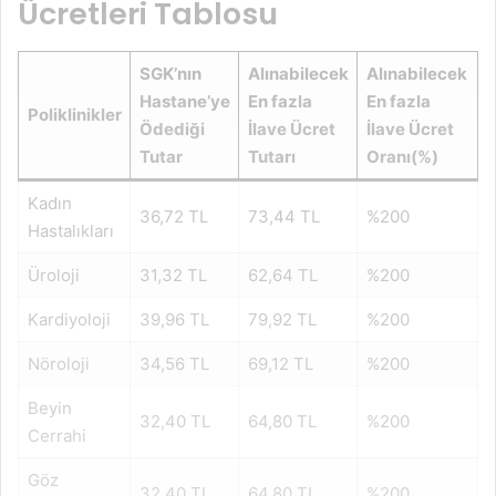
Ücretleri Tablosu
SGK’nın
Alınabilecek
Alınabilecek
Hastane’ye
En fazla
En fazla
Poliklinikler
Ödediği
İlave Ücret
İlave Ücret
Tutar
Tutarı
Oranı(%)
Kadın
36,72 TL
73,44 TL
%200
Hastalıkları
Üroloji
31,32 TL
62,64 TL
%200
Kardiyoloji
39,96 TL
79,92 TL
%200
Nöroloji
34,56 TL
69,12 TL
%200
Beyin
32,40 TL
64,80 TL
%200
Cerrahi
Göz
32,40 TL
64,80 TL
%200