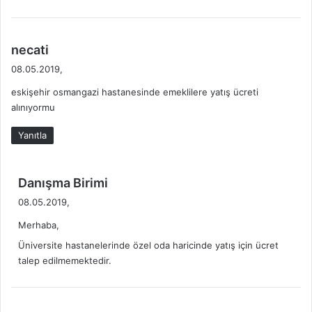
d
necati
e
08.05.2019,
d
eskişehir osmangazi hastanesinde emeklilere yatış ücreti
i
alınıyormu
k
i
Yanıtla
:
d
Danışma Birimi
e
08.05.2019,
d
Merhaba,
i
k
Üniversite hastanelerinde özel oda haricinde yatış için ücret
i
talep edilmemektedir.
: