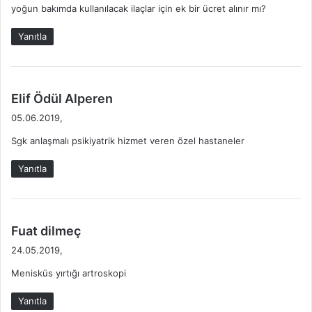
yoğun bakımda kullanılacak ilaçlar için ek bir ücret alınır mı?
Yanıtla
d
Elif Ödül Alperen
e
05.06.2019,
d
Sgk anlaşmalı psikiyatrik hizmet veren özel hastaneler
i
k
Yanıtla
i
:
d
Fuat dilmeç
e
24.05.2019,
d
Menisküs yırtığı artroskopi
i
k
Yanıtla
i