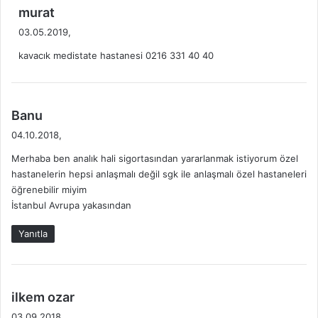
i
d
murat
:
e
03.05.2019,
d
kavacık medistate hastanesi 0216 331 40 40
i
k
i
:
d
Banu
e
04.10.2018,
d
Merhaba ben analık hali sigortasından yararlanmak istiyorum özel
i
hastanelerin hepsi anlaşmalı değil sgk ile anlaşmalı özel hastaneleri
k
öğrenebilir miyim
i
İstanbul Avrupa yakasından
:
Yanıtla
d
ilkem ozar
e
03.09.2018,