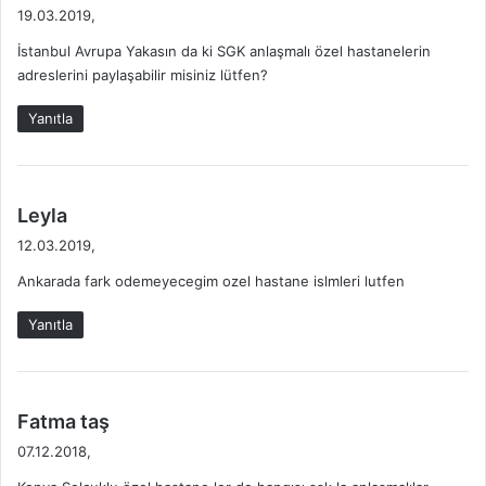
e
19.03.2019,
d
İstanbul Avrupa Yakasın da ki SGK anlaşmalı özel hastanelerin
i
adreslerini paylaşabilir misiniz lütfen?
k
i
Yanıtla
:
d
Leyla
e
12.03.2019,
d
Ankarada fark odemeyecegim ozel hastane islmleri lutfen
i
k
Yanıtla
i
:
d
Fatma taş
e
07.12.2018,
d