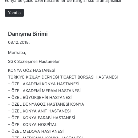
Konya Selçuklu özel hastane ler de hangısı ssk la anlaşmalılar
i
k
Yanıtla
i
:
d
Danışma Birimi
e
08.12.2018,
d
Merhaba,
i
k
SGK Sözleşmeli Hastaneler
i
KONYA GÖZ HASTANESİ
:
TÜRKİYE KIZILAY DERNEĞİ TİCARET BORSASI HASTANESİ
– ÖZEL AKADEMİ KONYA HASTANESİ
– ÖZEL AKADEMİ MERAM HASTANESİ
– ÖZEL BÜYÜKŞEHİR HASTANESİ
– ÖZEL DÜNYAGÖZ HASTANESİ KONYA
– ÖZEL KONYA ANIT HASTANESİ
– ÖZEL KONYA FARABİ HASTANESİ
– ÖZEL KONYA HOSPİTAL
– ÖZEL MEDOVA HASTANESİ
– ÖZEL MEDİCANA KONYA HASTANESİ