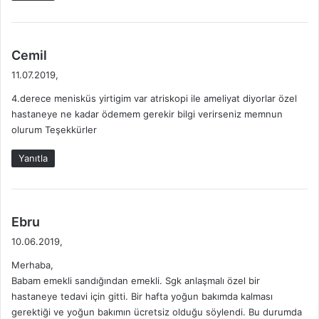
d
Cemil
e
11.07.2019,
d
4.derece menisküs yirtigim var atriskopi ile ameliyat diyorlar özel
i
hastaneye ne kadar ödemem gerekir bilgi verirseniz memnun
k
olurum Teşekkürler
i
:
Yanıtla
d
Ebru
e
10.06.2019,
d
Merhaba,
i
Babam emekli sandığından emekli. Sgk anlaşmalı özel bir
k
hastaneye tedavi için gitti. Bir hafta yoğun bakımda kalması
i
gerektiği ve yoğun bakımın ücretsiz olduğu söylendi. Bu durumda
: