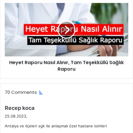
Heyet
Raporu
Nasıl
Alınır,
Tam
Teşekküllü
Sağlık
Raporu
Heyet Raporu Nasıl Alınır, Tam Teşekküllü Sağlık
Raporu
70 Comments
d
Recep koca
e
25.08.2023,
d
Antalya ve ilçeleri sgk ile anlaşmalı özel hastane isimleri
i