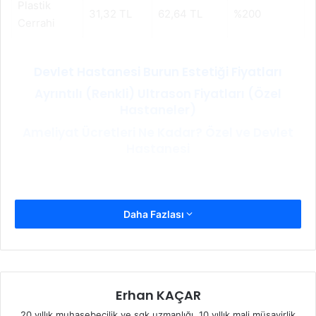
Plastik
31,32 TL
62,64 TL
%200
Cerrahi
Devlet Hastanesi Burun Estetiği Fiyatları
Ayrıntılı (Renkli) Ultrason Fiyatları (Özel
Hastaneler)
Ameliyat Ücretleri Ne Kadar? Özel ve Devlet
Hastanesi
Daha Fazlası
Erhan KAÇAR
20 yıllık muhasebecilik ve sgk uzmanlığı, 10 yıllık mali müşavirlik