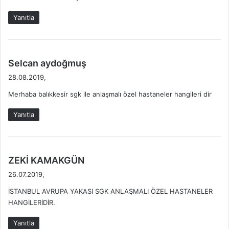
:
Yanıtla
d
Selcan aydoğmuş
e
28.08.2019,
d
Merhaba balıkkesir sgk ile anlaşmalı özel hastaneler hangileri dir
i
k
Yanıtla
i
:
d
ZEKİ KAMAKGÜN
e
26.07.2019,
d
İSTANBUL AVRUPA YAKASI SGK ANLAŞMALI ÖZEL HASTANELER
i
HANGİLERİDİR.
k
i
Yanıtla
: