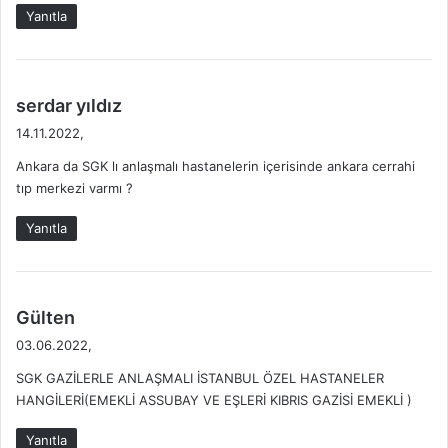
k
Yanıtla
i
:
d
serdar yıldız
e
14.11.2022,
d
Ankara da SGK lı anlaşmalı hastanelerin içerisinde ankara cerrahi
i
tıp merkezi varmı ?
k
i
Yanıtla
:
d
Gülten
e
03.06.2022,
d
SGK GAZİLERLE ANLAŞMALI İSTANBUL ÖZEL HASTANELER
i
HANGİLERİ(EMEKLİ ASSUBAY VE EŞLERİ KIBRIS GAZİSİ EMEKLİ )
k
i
Yanıtla