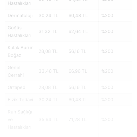
Hastalıkları
Dermatoloji
30,24 TL
60,48 TL
%200
Göğüs
31,32 TL
62,64 TL
%200
Hastalıkları
Kulak Burun
28,08 TL
56,16 TL
%200
Boğaz
Genel
33,48 TL
66,96 TL
%200
Cerrahi
Ortapedi
28,08 TL
56,16 TL
%200
Fizik Tedavi
30,24 TL
60,48 TL
%200
Ruh Sağlığı
ve
35,64 TL
71,28 TL
%200
Hastalıkları