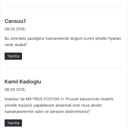
:
d
Cansuu1
e
09.05.2019,
d
Bu izmirdeki yazdığınız hastanelerde doğum ücreti şimdiki fiyatları
i
nedir acaba?
k
i
Yanıtla
:
d
Kamil Kadioglu
e
08.05.2019,
d
Istanbul`da MR-TRUS FÜZYON (= Prostat kanserinde hedefe
i
yönelik biyopsi) yapabilecek anlasmali özel veya devlet
k
hastahanelerinin adini ve adresini bildirirmisiniz?
i
:
Yanıtla