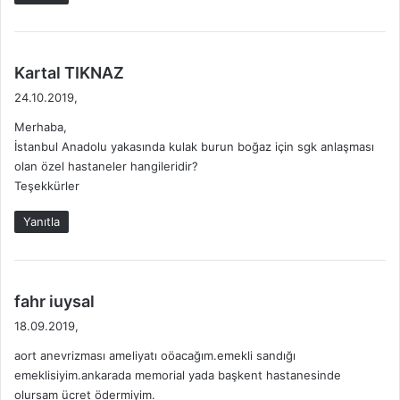
:
d
Kartal TIKNAZ
e
24.10.2019,
d
Merhaba,
i
İstanbul Anadolu yakasında kulak burun boğaz için sgk anlaşması
k
olan özel hastaneler hangileridir?
i
Teşekkürler
:
Yanıtla
d
fahr iuysal
e
18.09.2019,
d
aort anevrizması ameliyatı oöacağım.emekli sandığı
i
emeklisiyim.ankarada memorial yada başkent hastanesinde
k
olursam ücret ödermiyim.
i