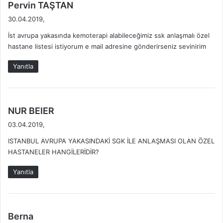
d
Pervin TAŞTAN
e
30.04.2019,
d
İst avrupa yakasında kemoterapi alabileceğimiz ssk anlaşmalı özel
i
hastane listesi istiyorum e mail adresine gönderirseniz sevinirim
k
i
Yanıtla
:
d
NUR BEIER
e
03.04.2019,
d
ISTANBUL AVRUPA YAKASINDAKİ SGK İLE ANLAŞMASI OLAN ÖZEL
i
HASTANELER HANGİLERİDİR?
k
i
Yanıtla
:
d
Berna