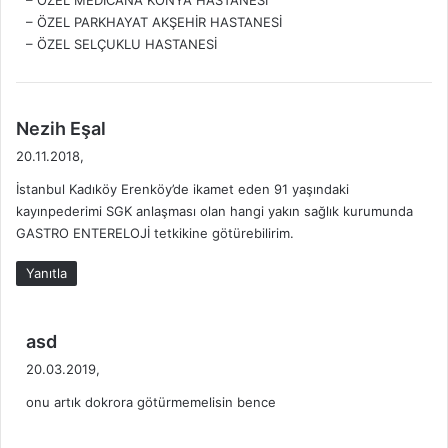
– ÖZEL PARKHAYAT AKŞEHİR HASTANESİ
– ÖZEL SELÇUKLU HASTANESİ
d
Nezih Eşal
e
20.11.2018,
d
İstanbul Kadıköy Erenköy’de ikamet eden 91 yaşındaki
i
kayınpederimi SGK anlaşması olan hangi yakın sağlık kurumunda
k
GASTRO ENTERELOJİ tetkikine götürebilirim.
i
:
Yanıtla
d
asd
e
20.03.2019,
d
onu artık dokrora götürmemelisin bence
i
k