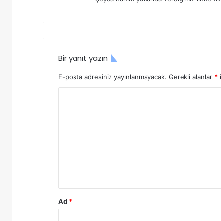
k
i
:
Bir yanıt yazın
E-posta adresiniz yayınlanmayacak.
Gerekli alanlar
*
i
Y
o
r
u
m
*
Ad
*