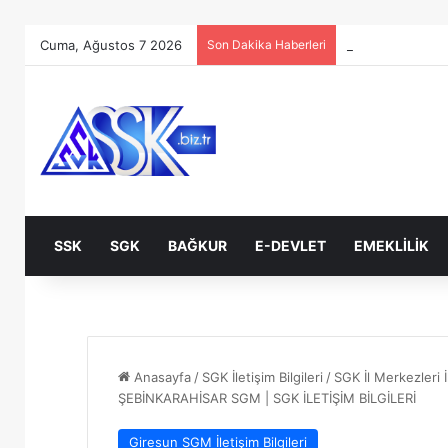
Cuma, Ağustos 7 2026
Son Dakika Haberleri
SSK
SGK
BAĞKUR
E-DEVLET
EMEKLILIK
Anasayfa
/
SGK İletişim Bilgileri
/
SGK İl Merkezleri İl
ŞEBİNKARAHİSAR SGM | SGK İLETİŞİM BİLGİLERİ
Giresun SGM İletişim Bilgileri