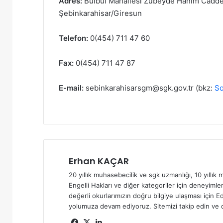
Adres:
Bülbül Mahallesi Zübeyde Hanım Caddesi
Şebinkarahisar/Giresun
Telefon:
0(454) 711 47 60
Fax:
0(454) 711 47 87
E-mail:
sebinkarahisarsgm@sgk.gov.tr
(bkz:
So
Erhan KAÇAR
20 yıllık muhasebecilik ve sgk uzmanlığı, 10 yıllık m
Engelli Hakları ve diğer kategoriler için deneyimler
değerli okurlarımızın doğru bilgiye ulaşması için Ed
yolumuza devam ediyoruz. Sitemizi takip edin ve d
Fa
X
Lin