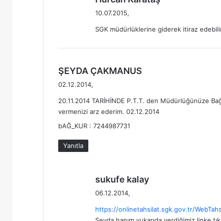
G
e
10.07.2015,
İ
d
L
SGK müdürlüklerine giderek itiraz edebilir
i
E
k
R
i
İ
:
d
ŞEYDA ÇAKMANUS
e
02.12.2014,
d
20.11.2014 TARİHİNDE P.T.T. den Müdürlüğünüze Bağ-K
i
vermenizi arz ederim. 02.12.2014
k
i
bAĞ_KUR : 7244987731
:
Yanıtla
d
sukufe kalay
e
06.12.2014,
d
https://onlinetahsilat.sgk.gov.tr/WebTahsi
i
Şeyda hanım yukarıda verdiğimiz linke tıkla