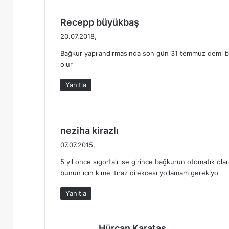
L
Ü
d
Recepp büyükbaş
Ğ
e
Ü
20.07.2018,
S
d
Bağkur yapılandırmasında son gün 31 temmuz demi b
G
i
olur
M
k
|
i
Yanıtla
S
:
G
K
İ
d
L
neziha kirazlı
E
e
07.07.2015,
T
d
İ
5 yıl once sıgortalı ıse girince bağkurun otomatık ola
i
Ş
bunun ıcın kıme ıtıraz dilekcesı yollamam gerekiyo
k
İ
i
Yanıtla
M
:
B
İ
L
d
Hürcan Karataş