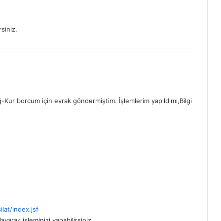
siniz.
ur borcum için evrak göndermiştim. İşlemlerim yapıldımı,Bilgi
lat/index.jsf
yarak işleminizi yapabilirsiniz.