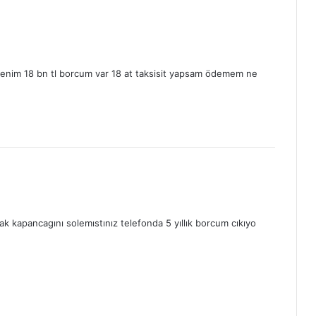
T
İ
Ş
İ
M
enim 18 bn tl borcum var 18 at taksisit yapsam ödemem ne
B
İ
L
G
İ
L
E
R
İ
rak kapancagını solemıstınız telefonda 5 yıllık borcum cıkıyo