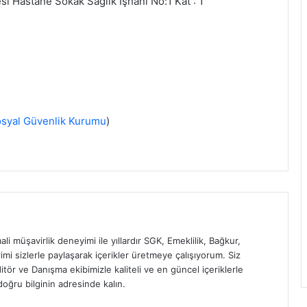
 Hastane Sokak Sağlık İşhanı No:1 Kat : 1
syal Güvenlik Kurumu
)
ali müşavirlik deneyimi ile yıllardır SGK, Emeklilik, Bağkur,
imi sizlerle paylaşarak içerikler üretmeye çalışıyorum. Siz
itör ve Danışma ekibimizle kaliteli ve en güncel içeriklerle
oğru bilginin adresinde kalın.