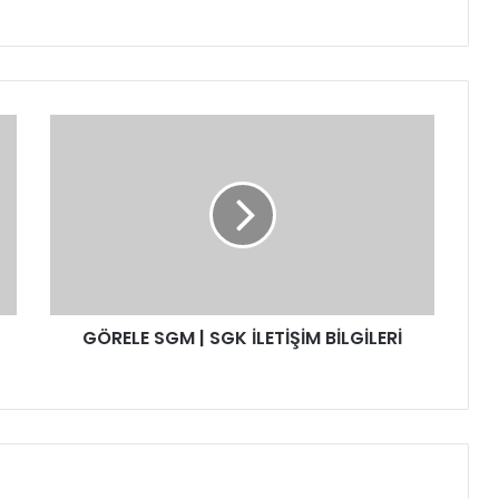
G
Ö
R
E
L
E
S
G
M
GÖRELE SGM | SGK İLETİŞİM BİLGİLERİ
|
S
G
K
İ
L
E