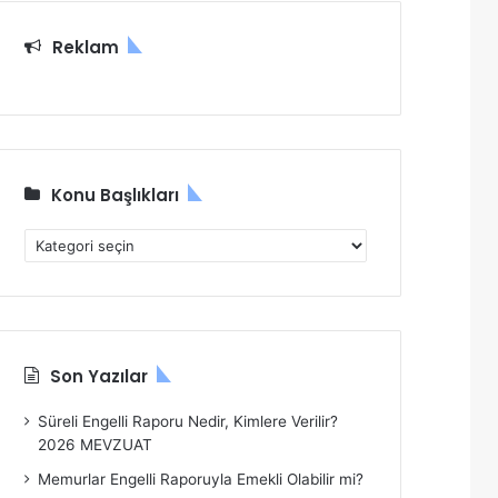
:
Reklam
Konu Başlıkları
K
o
n
u
B
a
Son Yazılar
ş
l
Süreli Engelli Raporu Nedir, Kimlere Verilir?
ı
2026 MEVZUAT
k
l
Memurlar Engelli Raporuyla Emekli Olabilir mi?
a