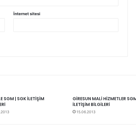
İnternet sitesi
E SGM | SGK İLETİŞİM
GİRESUN MALİ HİZMETLER SGM
ERİ
İLETİŞİM BİLGİLERİ
.2013
15.06.2013