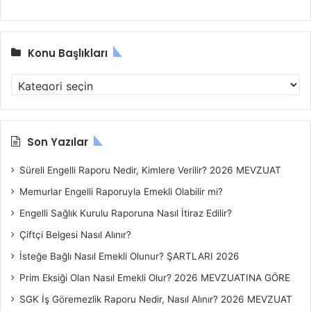
Konu Başlıkları
K
o
n
u
B
Son Yazılar
a
ş
Süreli Engelli Raporu Nedir, Kimlere Verilir? 2026 MEVZUAT
l
Memurlar Engelli Raporuyla Emekli Olabilir mi?
ı
k
Engelli Sağlık Kurulu Raporuna Nasıl İtiraz Edilir?
l
Çiftçi Belgesi Nasıl Alınır?
a
r
İsteğe Bağlı Nasıl Emekli Olunur? ŞARTLARI 2026
ı
Prim Eksiği Olan Nasıl Emekli Olur? 2026 MEVZUATINA GÖRE
SGK İş Göremezlik Raporu Nedir, Nasıl Alınır? 2026 MEVZUAT