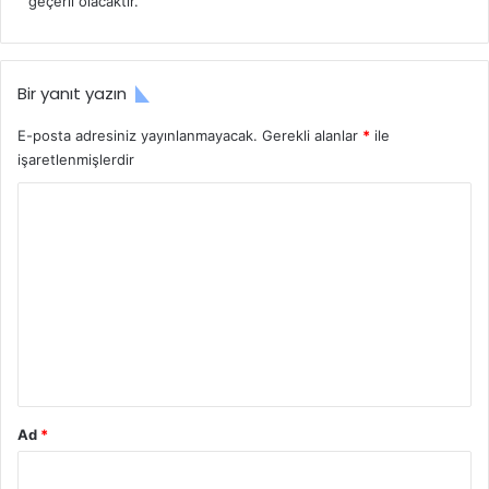
geçerli olacaktır.
k
i
:
Bir yanıt yazın
E-posta adresiniz yayınlanmayacak.
Gerekli alanlar
*
ile
işaretlenmişlerdir
Y
o
r
u
m
*
Ad
*