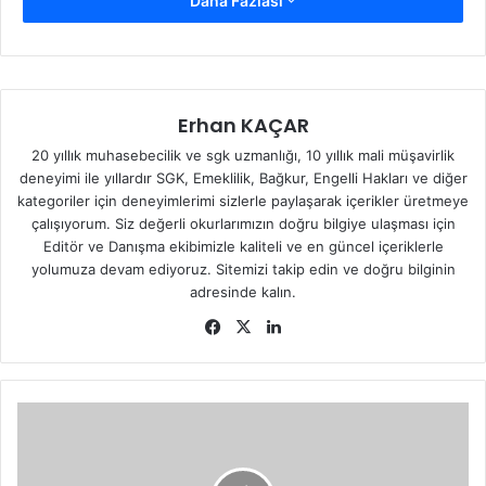
Daha Fazlası
/ HATAY
Telefon:
0(326) 512 92 52
Fax:
0(326) 512 92 09
Erhan KAÇAR
20 yıllık muhasebecilik ve sgk uzmanlığı, 10 yıllık mali müşavirlik
E-mail:
samandagsgm@sgk.gov.tr
(bkz:
Sosyal Güvenlik
deneyimi ile yıllardır SGK, Emeklilik, Bağkur, Engelli Hakları ve diğer
Kurumu
)
kategoriler için deneyimlerimi sizlerle paylaşarak içerikler üretmeye
çalışıyorum. Siz değerli okurlarımızın doğru bilgiye ulaşması için
Editör ve Danışma ekibimizle kaliteli ve en güncel içeriklerle
yolumuza devam ediyoruz. Sitemizi takip edin ve doğru bilginin
adresinde kalın.
Fa
X
Lin
ce
ke
bo
dIn
ok
R
E
Y
H