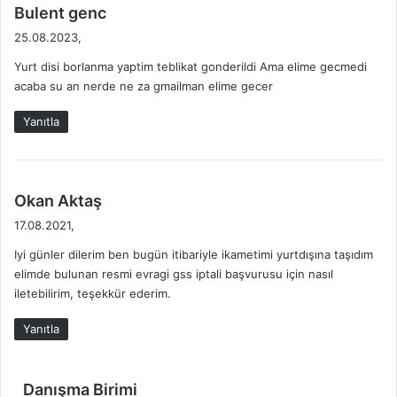
d
Bulent genc
e
25.08.2023,
d
Yurt disi borlanma yaptim teblikat gonderildi Ama elime gecmedi
i
acaba su an nerde ne za gmailman elime gecer
k
i
Yanıtla
:
d
Okan Aktaş
e
17.08.2021,
d
Iyi günler dilerim ben bugün itibariyle ikametimi yurtdışına taşıdım
i
elimde bulunan resmi evragi gss iptali başvurusu için nasıl
k
iletebilirim, teşekkür ederim.
i
:
Yanıtla
d
Danışma Birimi