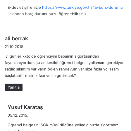
i
k
E-devlet şifrenizle
https://www.turkiye.gov.tr/4b-borc-durumu
i
linkinden borç durumunuzu öğrenebilirsiniz.
:
d
ali berrak
e
21.10.2015,
d
iyi günler kktc de öğrenciyim babamın sigortasından
i
faydalanıyordum şu an kesildi öğrenci belgesi yollamam gerekiyor.
k
sağlık sıkıntım var yarın öğlen randevum var size faxla yollasam
i
başlatabilir misiniz faxı velim getirecek?
:
Yanıtla
d
Yusuf Karataş
e
05.12.2015,
d
Öğrenci belgesini SGK müdürlüğüne yolladığınızda sigortanız
i