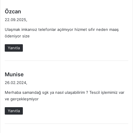
L
İ
G
L
d
Özcan
İ
E
e
22.09.2025,
L
T
d
E
İ
Ulaşmak imkansız telefonlar açılmıyor hizmet sıfır neden maaş
i
R
Ş
ödeniyor size
k
İ
İ
i
M
Yanıtla
:
B
İ
L
G
d
Munise
İ
e
26.02.2024,
L
d
E
Merhaba samandağ sgk ya nasıl ulaşabilirim ? Tescil işlemimiz var
i
R
ve gerçekleşmiyor
k
İ
i
Yanıtla
: