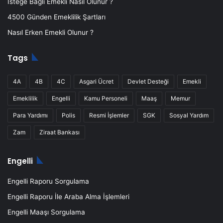
İsteğe Bağlı Emekli Nasıl Olunur ?
4500 Günden Emeklilik Şartları
Nasıl Erken Emekli Olunur ?
Tags
4A
4B
4C
Asgari Ücret
Devlet Desteği
Emekli
Emeklilik
Engelli
Kamu Personeli
Maaş
Memur
Para Yardımı
Polis
Resmi İşlemler
SGK
Sosyal Yardım
Zam
Ziraat Bankası
Engelli
Engelli Raporu Sorgulama
Engelli Raporu İle Araba Alma İşlemleri
Engelli Maaşı Sorgulama