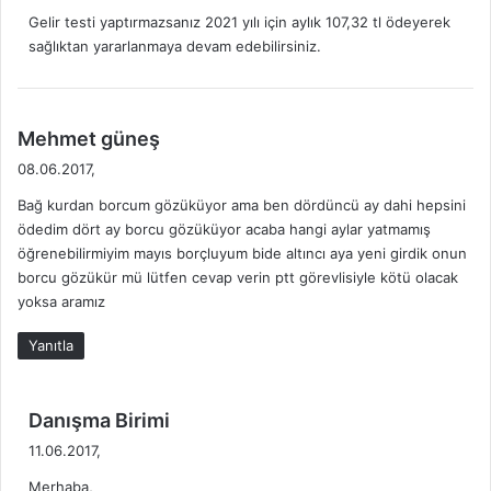
k
Gelir testi yaptırmazsanız 2021 yılı için aylık 107,32 tl ödeyerek
i
sağlıktan yararlanmaya devam edebilirsiniz.
:
d
Mehmet güneş
e
08.06.2017,
d
Bağ kurdan borcum gözüküyor ama ben dördüncü ay dahi hepsini
i
ödedim dört ay borcu gözüküyor acaba hangi aylar yatmamış
k
öğrenebilirmiyim mayıs borçluyum bide altıncı aya yeni girdik onun
i
borcu gözükür mü lütfen cevap verin ptt görevlisiyle kötü olacak
:
yoksa aramız
Yanıtla
d
Danışma Birimi
e
11.06.2017,
d
Merhaba,