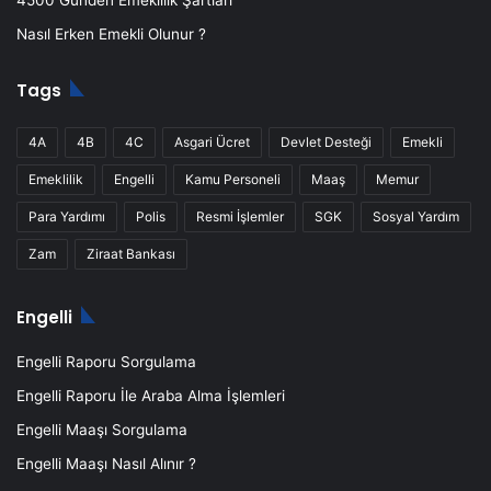
4500 Günden Emeklilik Şartları
Nasıl Erken Emekli Olunur ?
Tags
4A
4B
4C
Asgari Ücret
Devlet Desteği
Emekli
Emeklilik
Engelli
Kamu Personeli
Maaş
Memur
Para Yardımı
Polis
Resmi İşlemler
SGK
Sosyal Yardım
Zam
Ziraat Bankası
Engelli
Engelli Raporu Sorgulama
Engelli Raporu İle Araba Alma İşlemleri
Engelli Maaşı Sorgulama
Engelli Maaşı Nasıl Alınır ?