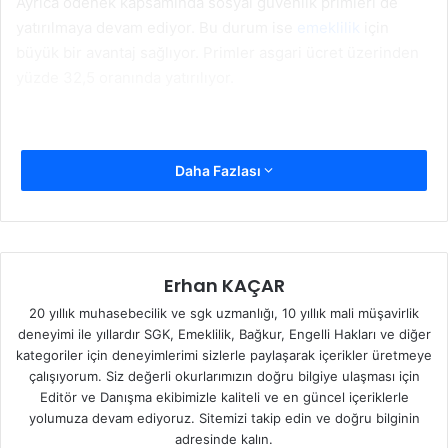
Ayrıca ödenek kapsamında sosyal güvenlik primleri de
yatırılmaya devam ediyor. Bu durum ise
emeklilik
için
büyük bir avantaj sağlıyor. Primler asgari ücret üzerinden
yüzde 32,5 oranında yatırılıyor.
Daha Fazlası
Erhan KAÇAR
20 yıllık muhasebecilik ve sgk uzmanlığı, 10 yıllık mali müşavirlik
deneyimi ile yıllardır SGK, Emeklilik, Bağkur, Engelli Hakları ve diğer
kategoriler için deneyimlerimi sizlerle paylaşarak içerikler üretmeye
çalışıyorum. Siz değerli okurlarımızın doğru bilgiye ulaşması için
Editör ve Danışma ekibimizle kaliteli ve en güncel içeriklerle
yolumuza devam ediyoruz. Sitemizi takip edin ve doğru bilginin
adresinde kalın.