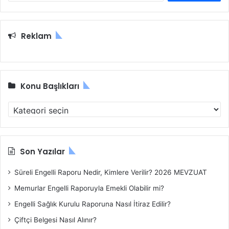
a
m
a
Reklam
:
Konu Başlıkları
K
o
n
u
B
Son Yazılar
a
ş
Süreli Engelli Raporu Nedir, Kimlere Verilir? 2026 MEVZUAT
l
Memurlar Engelli Raporuyla Emekli Olabilir mi?
ı
k
Engelli Sağlık Kurulu Raporuna Nasıl İtiraz Edilir?
l
Çiftçi Belgesi Nasıl Alınır?
a