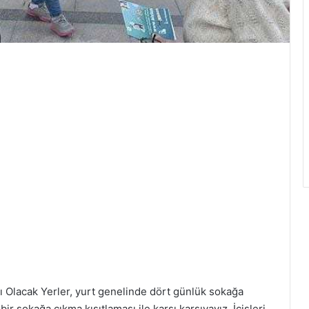
 Olacak Yerler, yurt genelinde dört günlük sokağa
r sokağa çıkma kısıtlaması ile karşı karşıyayız. İçişleri