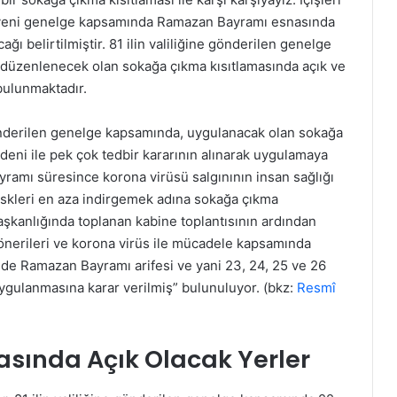
len yeni genelge kapsamında Ramazan Bayramı esnasında
ı belirtilmiştir. 81 ilin valiliğine gönderilen genelge
 düzenlenecek olan sokağa çıkma kısıtlamasında açık ve
 bulunmaktadır.
e gönderilen genelge kapsamında, uygulanacak olan sokağa
eni ile pek çok tedbir kararının alınarak uygulamaya
ramı süresince korona virüsü salgınının insan sağlığı
riskleri en aza indirgemek adına sokağa çıkma
şkanlığında toplanan kabine toplantısının ardından
önerileri ve korona virüs ile mücadele kapsamında
nde Ramazan Bayramı arifesi ve yani 23, 24, 25 ve 26
ygulanmasına karar verilmiş” bulunuluyor. (bkz:
Resmî
sında Açık Olacak Yerler