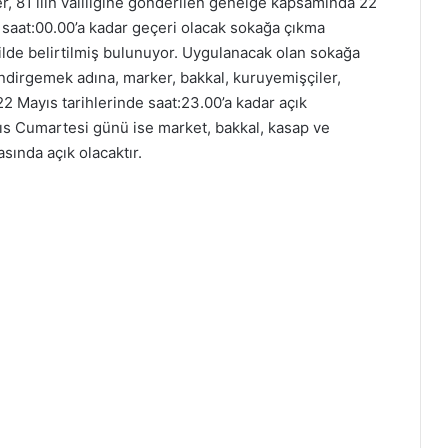
, 81 ilin valiliğine gönderilen genelge kapsamında 22
saat:00.00’a kadar geçeri olacak sokağa çıkma
kilde belirtilmiş bulunuyor. Uygulanacak olan sokağa
indirgemek adına, marker, bakkal, kuruyemişçiler,
 Mayıs tarihlerinde saat:23.00’a kadar açık
ıs Cumartesi günü ise market, bakkal, kasap ve
sında açık olacaktır.