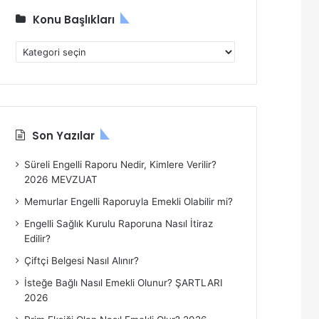
Konu Başlıkları
K
o
n
u
B
a
Son Yazılar
ş
l
Süreli Engelli Raporu Nedir, Kimlere Verilir?
ı
2026 MEVZUAT
k
l
Memurlar Engelli Raporuyla Emekli Olabilir mi?
a
Engelli Sağlık Kurulu Raporuna Nasıl İtiraz
r
Edilir?
ı
Çiftçi Belgesi Nasıl Alınır?
İsteğe Bağlı Nasıl Emekli Olunur? ŞARTLARI
2026