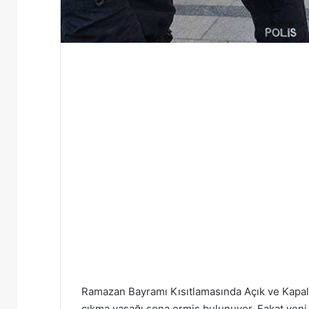
Ramazan Bayramı Kısıtlamasında Açık ve Kapalı
çıkma yasağı sona ermiş bulunuyor. Fakat yeni bi