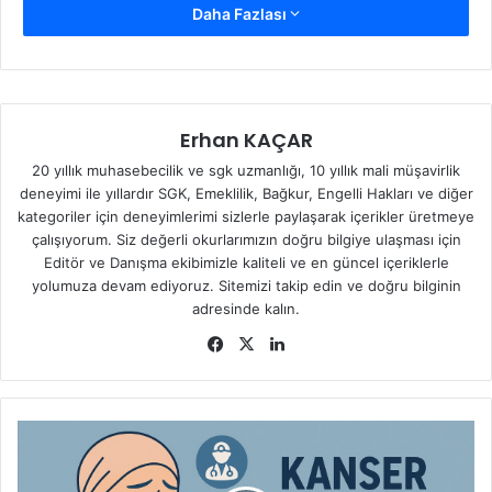
Daha Fazlası
Erhan KAÇAR
20 yıllık muhasebecilik ve sgk uzmanlığı, 10 yıllık mali müşavirlik
deneyimi ile yıllardır SGK, Emeklilik, Bağkur, Engelli Hakları ve diğer
kategoriler için deneyimlerimi sizlerle paylaşarak içerikler üretmeye
çalışıyorum. Siz değerli okurlarımızın doğru bilgiye ulaşması için
Editör ve Danışma ekibimizle kaliteli ve en güncel içeriklerle
yolumuza devam ediyoruz. Sitemizi takip edin ve doğru bilginin
adresinde kalın.
Fa
X
Lin
ce
ke
bo
dIn
ok
K
a
n