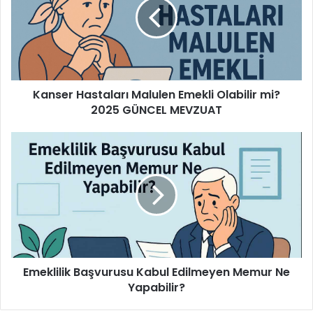
s
e
r
H
a
s
Kanser Hastaları Malulen Emekli Olabilir mi?
t
2025 GÜNCEL MEVZUAT
a
l
a
E
r
m
ı
e
M
k
a
l
l
i
u
l
l
i
e
k
n
Emeklilik Başvurusu Kabul Edilmeyen Memur Ne
B
E
Yapabilir?
a
m
ş