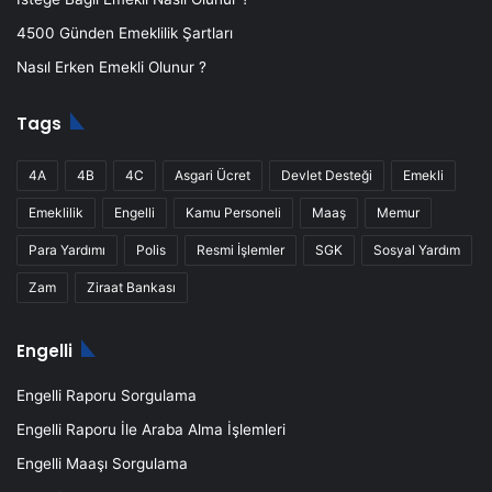
4500 Günden Emeklilik Şartları
Nasıl Erken Emekli Olunur ?
Tags
4A
4B
4C
Asgari Ücret
Devlet Desteği
Emekli
Emeklilik
Engelli
Kamu Personeli
Maaş
Memur
Para Yardımı
Polis
Resmi İşlemler
SGK
Sosyal Yardım
Zam
Ziraat Bankası
Engelli
Engelli Raporu Sorgulama
Engelli Raporu İle Araba Alma İşlemleri
Engelli Maaşı Sorgulama