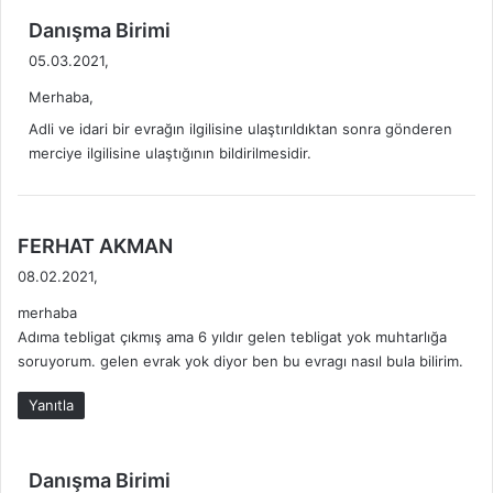
C
m
d
Danışma Birimi
E
u
e
05.03.2021,
L
r
d
M
N
Merhaba,
i
E
e
k
Adli ve idari bir evrağın ilgilisine ulaştırıldıktan sonra gönderen
V
Y
i
merciye ilgilisine ulaştığının bildirilmesidir.
Z
a
:
U
p
A
a
T
b
d
FERHAT AKMAN
i
e
l
08.02.2021,
d
i
merhaba
i
r
Adıma tebligat çıkmış ama 6 yıldır gelen tebligat yok muhtarlığa
?
k
soruyorum. gelen evrak yok diyor ben bu evragı nasıl bula bilirim.
i
:
Yanıtla
d
Danışma Birimi