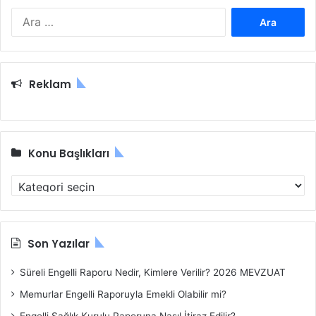
A
r
a
m
a
Reklam
:
Konu Başlıkları
K
o
n
u
B
Son Yazılar
a
ş
Süreli Engelli Raporu Nedir, Kimlere Verilir? 2026 MEVZUAT
l
Memurlar Engelli Raporuyla Emekli Olabilir mi?
ı
k