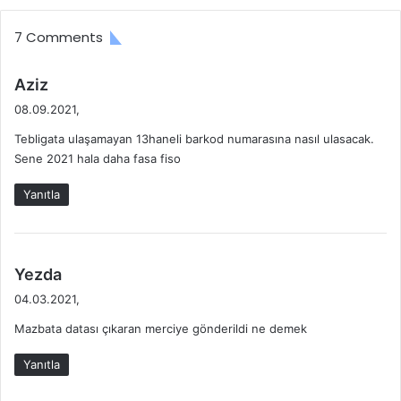
e
v
k
u
7 Comments
l
r
i
u
O
s
d
Aziz
l
u
e
08.09.2021,
a
K
d
b
a
Tebligata ulaşamayan 13haneli barkod numarasına nasıl ulasacak.
i
i
b
Sene 2021 hala daha fasa fiso
k
l
u
i
i
l
Yanıtla
:
r
E
m
d
i
i
?
l
d
Yezda
2
m
e
04.03.2021,
0
e
d
2
y
Mazbata datası çıkaran merciye gönderildi ne demek
i
5
e
k
G
n
Yanıtla
i
Ü
M
:
N
e