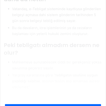
Vatandaş, e-Tebligat sisteminde kayıtlıysa gönderilen
belgeyi açmasa dahi sistem gönderim tarihinden 5
gün sonra belgeyi tebliğ edilmiş sayar.
Bu da davaların, icra işlemlerinin ya da cezaların
başlaması için yeterli hukuki zemini oluşturur.
Peki tebligatı almadım dersem ne
olur?
Mahkemeye sunulabilecek ciddi bir gerekçeniz yoksa
savunma geçersiz sayılır.
Yargıtay kararlarına göre “
tebligatın usulüne uygun
yapıldığı sabitse
, alıcının teslim alıp almaması süreci
etkilemez.”