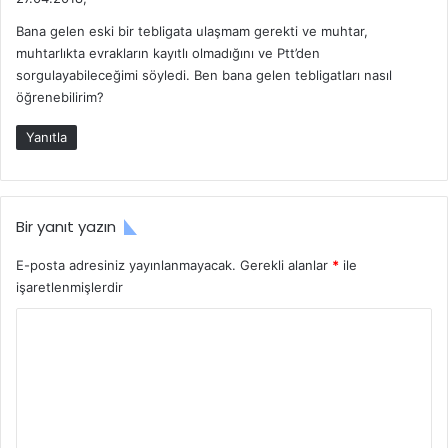
d
Bana gelen eski bir tebligata ulaşmam gerekti ve muhtar,
i
muhtarlıkta evrakların kayıtlı olmadığını ve Ptt’den
k
sorgulayabileceğimi söyledi. Ben bana gelen tebligatları nasıl
i
öğrenebilirim?
:
Yanıtla
Bir yanıt yazın
E-posta adresiniz yayınlanmayacak.
Gerekli alanlar
*
ile
işaretlenmişlerdir
Y
o
r
u
m