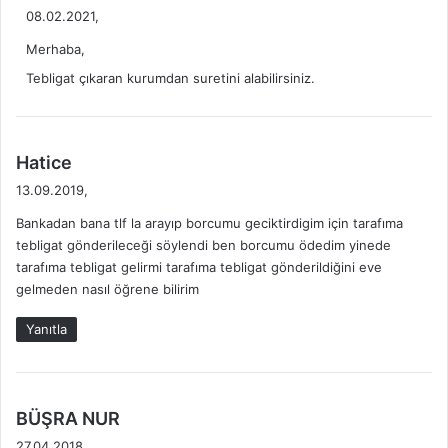
e
08.02.2021,
d
Merhaba,
i
k
Tebligat çıkaran kurumdan suretini alabilirsiniz.
i
:
d
Hatice
e
13.09.2019,
d
Bankadan bana tlf la arayıp borcumu geciktirdigim için tarafıma
i
tebligat gönderileceği söylendi ben borcumu ödedim yinede
k
tarafıma tebligat gelirmi tarafıma tebligat gönderildiğini eve
i
gelmeden nasıl öğrene bilirim
:
Yanıtla
d
BÜŞRA NUR
e
27.04.2018,