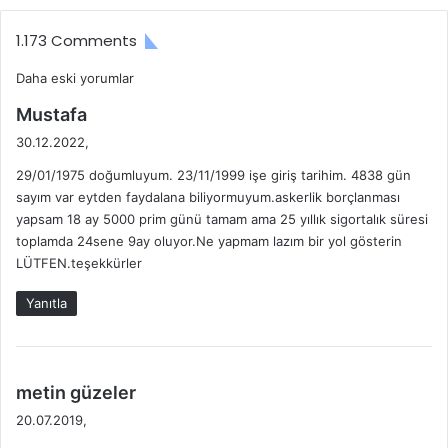
E
R
1.173 Comments
İ
N
Y
Daha eski yorumlar
K
A
d
Mustafa
o
D
e
30.12.2022,
R
r
d
O
29/01/1975 doğumluyum. 23/11/1999 işe giriş tarihim. 4838 gün
i
u
L
sayım var eytden faydalana biliyormuyum.askerlik borçlanması
k
U
yapsam 18 ay 5000 prim günü tamam ama 25 yıllık sigortalık süresi
m
i
O
toplamda 24sene 9ay oluyor.Ne yapmam lazım bir yol gösterin
:
L
g
LÜTFEN.teşekkürler
A
C
e
Yanıtla
A
z
Ğ
I
i
H
d
metin güzeler
A
n
e
20.07.2019,
B
d
E