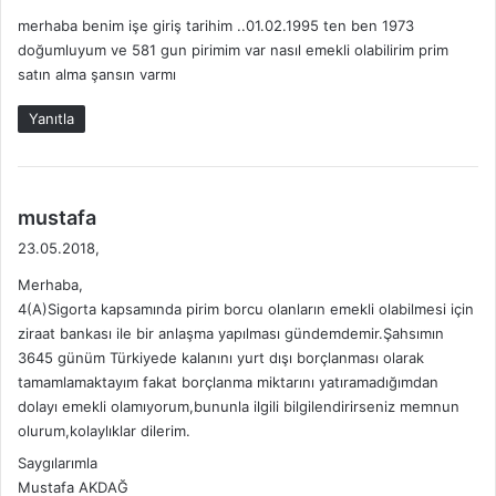
d
merhaba benim işe giriş tarihim ..01.02.1995 ten ben 1973
i
doğumluyum ve 581 gun pirimim var nasıl emekli olabilirim prim
k
satın alma şansın varmı
i
:
Yanıtla
d
mustafa
e
23.05.2018,
d
Merhaba,
i
4(A)Sigorta kapsamında pirim borcu olanların emekli olabilmesi için
k
ziraat bankası ile bir anlaşma yapılması gündemdemir.Şahsımın
i
3645 günüm Türkiyede kalanını yurt dışı borçlanması olarak
:
tamamlamaktayım fakat borçlanma miktarını yatıramadığımdan
dolayı emekli olamıyorum,bununla ilgili bilgilendirirseniz memnun
olurum,kolaylıklar dilerim.
Saygılarımla
Mustafa AKDAĞ