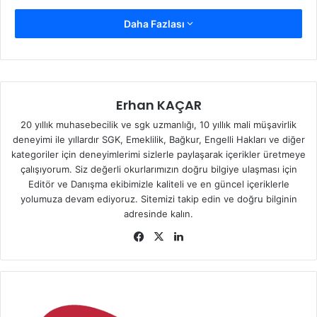
Daha Fazlası
Erhan KAÇAR
20 yıllık muhasebecilik ve sgk uzmanlığı, 10 yıllık mali müşavirlik
deneyimi ile yıllardır SGK, Emeklilik, Bağkur, Engelli Hakları ve diğer
kategoriler için deneyimlerimi sizlerle paylaşarak içerikler üretmeye
çalışıyorum. Siz değerli okurlarımızın doğru bilgiye ulaşması için
Editör ve Danışma ekibimizle kaliteli ve en güncel içeriklerle
yolumuza devam ediyoruz. Sitemizi takip edin ve doğru bilginin
adresinde kalın.
Fa
X
Lin
ce
ke
bo
dIn
ok
E
-