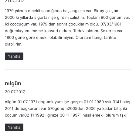
21.07.2017,
d
1979 yılında emekli sandığında başlangıcım var. Bir ay çalıştım.
i
2000 ki yıllarda sigortalı işe girdim çalıştım. Toplam 900 günüm var.
k
İki ccocugum var. 1979 dan sonra çocuklarım oldu. 07/03/1961
i
doğumluyum. meme kanseri oldum. Tedavi oldum. Şekerim var.
:
1800 güne göre emekli olabiilirmiyim. Olursam hangi tarihte
olabilirim.
Yanıtla
d
nılgün
e
20.07.2017,
d
nilgün 01 07 1971 dogumluyum işe gırışım 01 01 1989 ssk 3141 bıtış
i
2011 de bagkurum var 570günum2005den 2006 ya kadar bitiş ıkı
k
cocum var02 11 1992 ilgınıze 30 11 1997li nasıl emekli olurum tşkl
i
:
Yanıtla