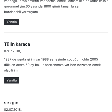
var sağlık problemlerin var normal emekli olmam için nekadar çalışır
k
gorunmeliyim.60 yaşında 1800 günü tamamlarsam
i
borclanabiliyormuyum
:
Yanıtla
d
Tülin karaca
e
07.07.2018,
d
1987 de sgota girim var 1988 senesinde çocuğum oldu 2005
i
dükkan açtım 50 ay bakur borçlanmam var ben nezaman emekli
k
olabilirim
i
:
Yanıtla
d
sezgin
e
02.07.2018,