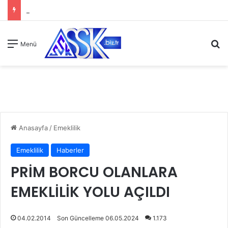
A
Menü
Anasayfa
/
Emeklilik
Emeklilik
Haberler
PRİM BORCU OLANLARA
EMEKLİLİK YOLU AÇILDI
04.02.2014
Son Güncelleme 06.05.2024
1.173