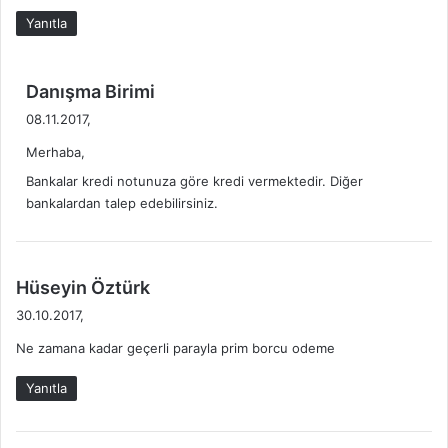
i
Yanıtla
:
d
Danışma Birimi
e
08.11.2017,
d
Merhaba,
i
k
Bankalar kredi notunuza göre kredi vermektedir. Diğer
i
bankalardan talep edebilirsiniz.
:
d
Hüseyin Öztürk
e
30.10.2017,
d
Ne zamana kadar geçerli parayla prim borcu odeme
i
k
Yanıtla
i
: