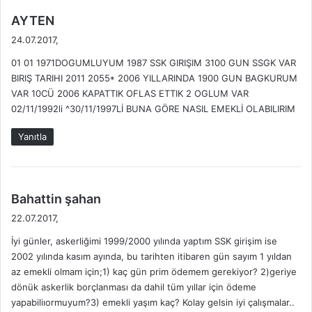
d
AYTEN
e
24.07.2017,
d
01 01 1971DOGUMLUYUM 1987 SSK GIRIŞIM 3100 GUN SSGK VAR
i
BIRIŞ TARIHI 2011 2055* 2006 YILLARINDA 1900 GUN BAGKURUM
k
VAR 10CÜ 2006 KAPATTIK OFLAS ETTIK 2 OGLUM VAR
i
02/11/1992li ^30/11/1997Lİ BUNA GÖRE NASIL EMEKLİ OLABILIRIM
:
Yanıtla
d
Bahattin şahan
e
22.07.2017,
d
İyi günler, askerliğimi 1999/2000 yılında yaptım SSK girişim ise
i
2002 yılında kasım ayında, bu tarihten itibaren gün sayım 1 yıldan
k
az emekli olmam için;1) kaç gün prim ödemem gerekiyor? 2)geriye
i
dönük askerlik borçlanması da dahil tüm yıllar için ödeme
:
yapabiliıormuyum?3) emekli yaşım kaç? Kolay gelsin iyi çalışmalar..