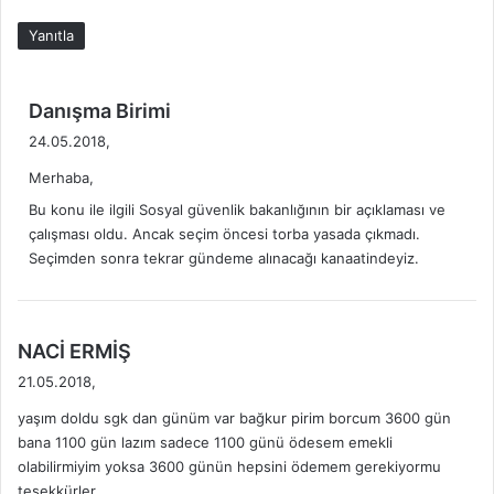
Yanıtla
d
Danışma Birimi
e
24.05.2018,
d
Merhaba,
i
k
Bu konu ile ilgili Sosyal güvenlik bakanlığının bir açıklaması ve
i
çalışması oldu. Ancak seçim öncesi torba yasada çıkmadı.
Seçimden sonra tekrar gündeme alınacağı kanaatindeyiz.
:
d
NACİ ERMİŞ
e
21.05.2018,
d
yaşım doldu sgk dan günüm var bağkur pirim borcum 3600 gün
i
bana 1100 gün lazım sadece 1100 günü ödesem emekli
k
olabilirmiyim yoksa 3600 günün hepsini ödemem gerekiyormu
i
teşekkürler.