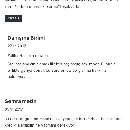
başladı. 4100 günüm var. 1994-2002 arasını borçlanma durumu
k
varmı? erken emeklilik olurmu?teşekkürler
i
:
Yanıtla
d
Danışma Birimi
e
27.12.2017,
d
Zeliha Hanım merhaba,
i
k
Staj başlangıcınız emeklilik için başlangıç sayılmıyor. Bununla
i
birlikte geriye dönük bu süreleri de borçlanma hakkınız
bulunmuyor.
:
d
Semra metin
e
05.11.2017,
d
3 cocuk dogum borclandirilmasi yaptigim halde ziraat bankasindan
i
krediyi alamadim ne yapmam gerekiyor
k