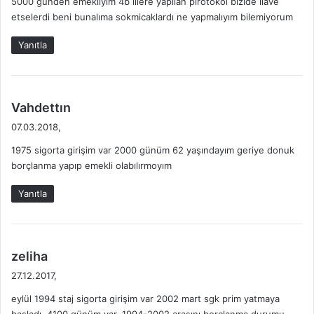
5000 günden emekliyim 4b lilere yapılan pırotokol bizide ilave
etselerdi beni bunalıma sokmicaklardı ne yapmalıyım bilemiyorum
Yanıtla
d
Vahdettın
e
07.03.2018,
d
1975 sigorta girişim var 2000 günüm 62 yaşındayım geriye donuk
i
borçlanma yapıp emekli olabılırmoyım
k
i
Yanıtla
:
d
zeliha
e
27.12.2017,
d
eylül 1994 staj sigorta girişim var 2002 mart sgk prim yatmaya
i