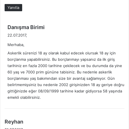
Yanıtla
d
Danışma Birimi
e
22.07.2017,
d
Merhaba,
i
k
Askerlik sürenizi 18 ay olarak kabul edecek olursak 18 ay için
i
borçlanma yapabilirsiniz. Bu borçlanmayı yapsanız da ilk giriş
tarihiniz en fazla 2000 tarihine çekilecek ve bu durumda da yine
:
60 yaş ve 7000 prim gününe tabisiniz. Bu nedenle askerlik
borçlanması yaş bakımından size bir avantaj sağlamıyor. Gün
belirtmemişsiniz bu nedenle 2002 girişinizden 18 ay geriye doğru
gittiğinizde eğer 08/09/1999 tarihine kadar gidiyorsa 58 yaşında
emekli olabilirsiniz.
d
Reyhan
e