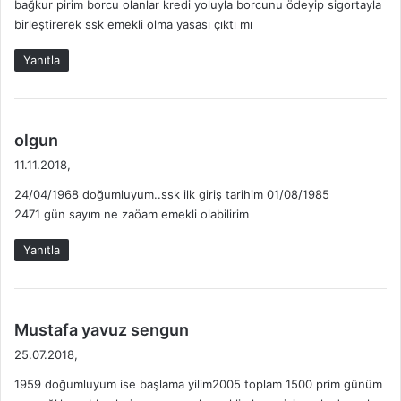
m
bağkur pirim borcu olanlar kredi yoluyla borcunu ödeyip sigortayla
i
R
birleştirerek ssk emekli olma yasası çıktı mı
k
e
İ
i
Y
Yanıtla
s
:
A
L
i
A
N
d
olgun
L
e
A
11.11.2018,
d
N
24/04/1968 doğumluyum..ssk ilk giriş tarihim 01/08/1985
i
D
2471 gün sayım ne zaöam emekli olabilirim
k
I
i
!
Yanıtla
:
d
Mustafa yavuz sengun
e
25.07.2018,
d
1959 doğumluyum ise başlama yilim2005 toplam 1500 prim günüm
i