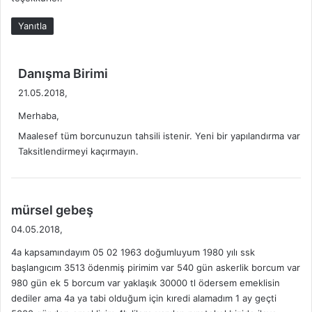
:
Yanıtla
d
Danışma Birimi
e
21.05.2018,
d
Merhaba,
i
k
Maalesef tüm borcunuzun tahsili istenir. Yeni bir yapılandırma var
i
Taksitlendirmeyi kaçırmayın.
:
d
mürsel gebeş
e
04.05.2018,
d
4a kapsamındayım 05 02 1963 doğumluyum 1980 yılı ssk
i
başlangıcım 3513 ödenmiş pirimim var 540 gün askerlik borcum var
k
980 gün ek 5 borcum var yaklaşık 30000 tl ödersem emeklisin
i
dediler ama 4a ya tabi olduğum için kıredi alamadım 1 ay geçti
: