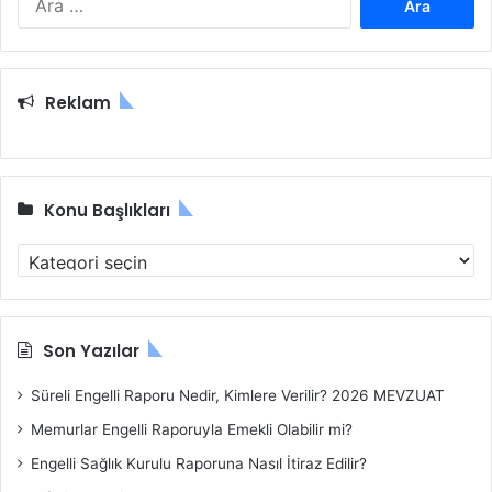
ı
r
l
a
ı
m
r
a
?
Reklam
:
Konu Başlıkları
K
o
n
u
B
Son Yazılar
a
ş
Süreli Engelli Raporu Nedir, Kimlere Verilir? 2026 MEVZUAT
l
Memurlar Engelli Raporuyla Emekli Olabilir mi?
ı
k
Engelli Sağlık Kurulu Raporuna Nasıl İtiraz Edilir?
l