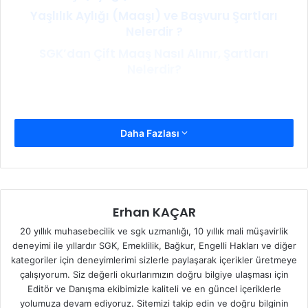
Yaşlılık Aylığı (Maaşı) ve Başvuru Şartları
Nelerdir ?
SGK’dan Çift Maaş Nasıl Alınır, Şartları
Nelerdir?
Daha Fazlası
Erhan KAÇAR
20 yıllık muhasebecilik ve sgk uzmanlığı, 10 yıllık mali müşavirlik
deneyimi ile yıllardır SGK, Emeklilik, Bağkur, Engelli Hakları ve diğer
kategoriler için deneyimlerimi sizlerle paylaşarak içerikler üretmeye
çalışıyorum. Siz değerli okurlarımızın doğru bilgiye ulaşması için
Editör ve Danışma ekibimizle kaliteli ve en güncel içeriklerle
yolumuza devam ediyoruz. Sitemizi takip edin ve doğru bilginin