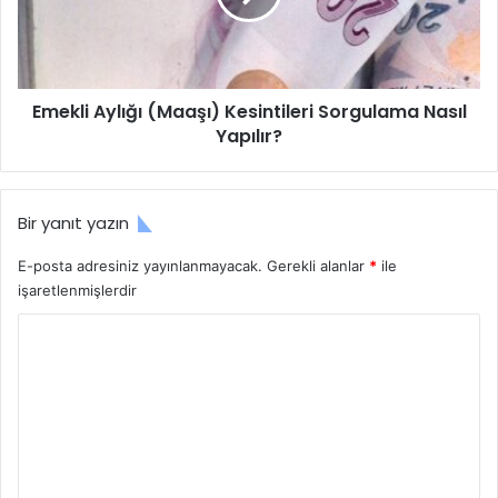
ş
i
s
A
i
y
z
l
Emekli Aylığı (Maaşı) Kesintileri Sorgulama Nasıl
l
ı
i
Yapılır?
ğ
k
ı
M
(
a
M
Bir yanıt yazın
a
a
ş
a
E-posta adresiniz yayınlanmayacak.
Gerekli alanlar
*
ile
ı
ş
işaretlenmişlerdir
K
ı
e
)
Y
s
K
o
i
e
l
s
r
i
i
u
y
n
o
t
m
r
i
*