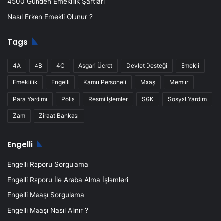
4500 Günden Emeklilik Şartları
Nasıl Erken Emekli Olunur ?
Tags
4A
4B
4C
Asgari Ücret
Devlet Desteği
Emekli
Emeklilik
Engelli
Kamu Personeli
Maaş
Memur
Para Yardımı
Polis
Resmi İşlemler
SGK
Sosyal Yardım
Zam
Ziraat Bankası
Engelli
Engelli Raporu Sorgulama
Engelli Raporu İle Araba Alma İşlemleri
Engelli Maaşı Sorgulama
Engelli Maaşı Nasıl Alınır ?