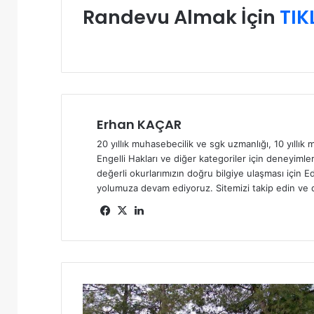
Randevu Almak İçin
TIK
Erhan KAÇAR
20 yıllık muhasebecilik ve sgk uzmanlığı, 10 yıllık m
Engelli Hakları ve diğer kategoriler için deneyimler
değerli okurlarımızın doğru bilgiye ulaşması için Ed
yolumuza devam ediyoruz. Sitemizi takip edin ve d
Fa
X
Lin
ce
ke
bo
dIn
ok
M
H