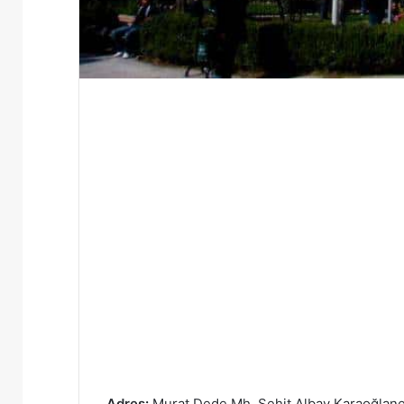
Adres:
Murat Dede Mh. Şehit Albay Karaoğlano