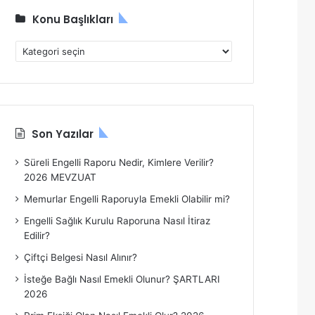
Konu Başlıkları
K
o
n
u
B
a
Son Yazılar
ş
l
Süreli Engelli Raporu Nedir, Kimlere Verilir?
ı
2026 MEVZUAT
k
l
Memurlar Engelli Raporuyla Emekli Olabilir mi?
a
Engelli Sağlık Kurulu Raporuna Nasıl İtiraz
r
Edilir?
ı
Çiftçi Belgesi Nasıl Alınır?
İsteğe Bağlı Nasıl Emekli Olunur? ŞARTLARI
2026