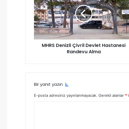
R
S
D
e
n
i
z
MHRS Denizli Çivril Devlet Hastanesi
l
Randevu Alma
i
Ç
i
v
r
i
Bir yanıt yazın
l
D
E-posta adresiniz yayınlanmayacak.
Gerekli alanlar
*
i
e
v
Y
l
o
e
r
t