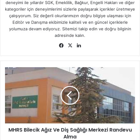
deneyimi ile yıllardır SGK, Emeklilik, Bağkur, Engelli Hakları ve diğer
kategoriler için deneyimlerimi sizlerle paylaşarak içerikler üretmeye
çalışıyorum. Siz değerli okurlarımızın doğru bilgiye ulaşması için
Editör ve Danışma ekibimizle kaliteli ve en güncel içeriklerle
yolumuza devam ediyoruz. Sitemizi takip edin ve doğru bilginin
adresinde kalın.
Fa
X
Lin
ce
ke
bo
dIn
ok
M
Telefon:
0434 412 4013
H
R
Halk Dilindeki Adı:
Ahlat Devlet Hastanesi (bkz:
Sağlık
S
Bakanlığı
)
B
i
l
Bitlis Ahlat Hastanesi’nden artık ALO 182 hattını aramadan
e
vakit kaybı yaşamadan istediğiniz hekimden ve istediğiniz
c
günlerde kolaylıkla randevu alma fırsatına
MHRS Bilecik Ağız Ve Diş Sağlığı Merkezi Randevu
i
erişebileceksiniz. Ne yapmanız mı gerekiyor? Tek
Alma
k