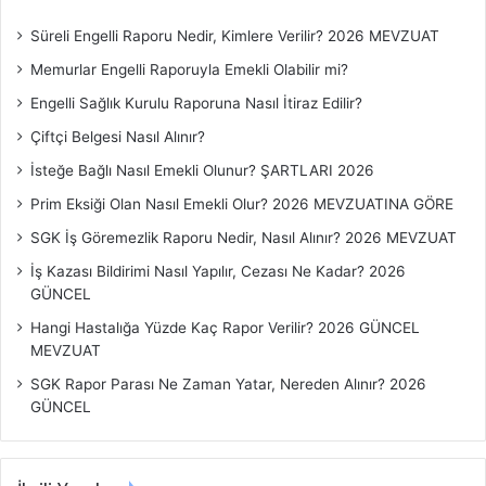
a
ş
Süreli Engelli Raporu Nedir, Kimlere Verilir? 2026 MEVZUAT
l
Memurlar Engelli Raporuyla Emekli Olabilir mi?
ı
k
Engelli Sağlık Kurulu Raporuna Nasıl İtiraz Edilir?
l
Çiftçi Belgesi Nasıl Alınır?
a
r
İsteğe Bağlı Nasıl Emekli Olunur? ŞARTLARI 2026
ı
Prim Eksiği Olan Nasıl Emekli Olur? 2026 MEVZUATINA GÖRE
SGK İş Göremezlik Raporu Nedir, Nasıl Alınır? 2026 MEVZUAT
İş Kazası Bildirimi Nasıl Yapılır, Cezası Ne Kadar? 2026
GÜNCEL
Hangi Hastalığa Yüzde Kaç Rapor Verilir? 2026 GÜNCEL
MEVZUAT
SGK Rapor Parası Ne Zaman Yatar, Nereden Alınır? 2026
GÜNCEL