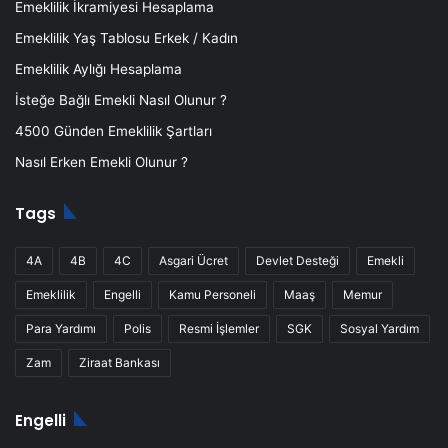
Emeklilik İkramiyesi Hesaplama
Emeklilik Yaş Tablosu Erkek / Kadın
Emeklilik Aylığı Hesaplama
İsteğe Bağlı Emekli Nasıl Olunur ?
4500 Günden Emeklilik Şartları
Nasıl Erken Emekli Olunur ?
Tags
4A
4B
4C
Asgari Ücret
Devlet Desteği
Emekli
Emeklilik
Engelli
Kamu Personeli
Maaş
Memur
Para Yardımı
Polis
Resmi İşlemler
SGK
Sosyal Yardım
Zam
Ziraat Bankası
Engelli