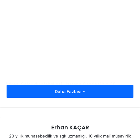
Adres:
Selçuklu Mahallesi Hastane Caddesi No:38
Daha Fazlası
Ahlat/Bitlis
Erhan KAÇAR
20 yıllık muhasebecilik ve sgk uzmanlığı, 10 yıllık mali müşavirlik