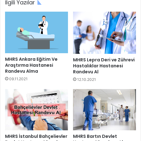
İlgili Yazılar
MHRS Ankara Eğitim Ve
MHRS Lepra Deri ve Zührevi
Araştırma Hastanesi
Hastalıklar Hastanesi
Randevu Alma
Randevu Al
09.11.2021
12.10.2021
Antalya Kaş Devlet Hastanesi’yle iletişime geçilerek
istenilen durum ve bilgi öğrenilebilmektedir.
Antalya Kaş
Devlet Hastanesi iletişim
bilgileri şu şekildedir:
MHRS İstanbul Bahçelievler
MHRS Bartın Devlet