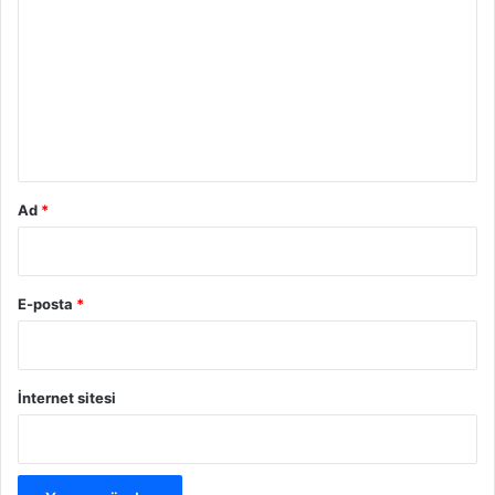
o
r
u
m
*
Ad
*
E-posta
*
İnternet sitesi
Antalya Kaş Devlet Hastanesi
Laboratuvar Sonucu