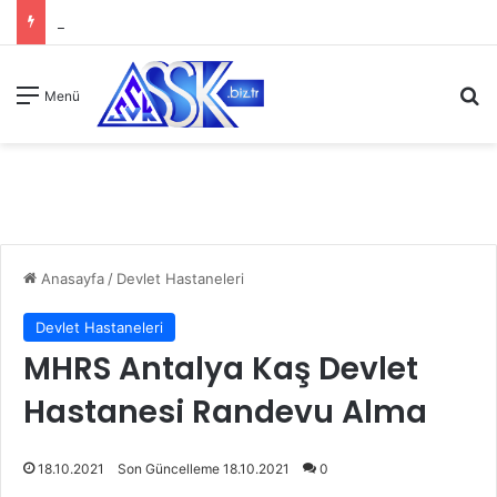
A
Menü
Anasayfa
/
Devlet Hastaneleri
Devlet Hastaneleri
MHRS Antalya Kaş Devlet
Hastanesi Randevu Alma
18.10.2021
Son Güncelleme 18.10.2021
0