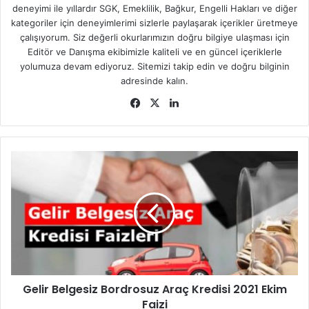
deneyimi ile yıllardır SGK, Emeklilik, Bağkur, Engelli Hakları ve diğer
MHRS’den randevu alabilmek için önce sisteme kayıt
kategoriler için deneyimlerimi sizlerle paylaşarak içerikler üretmeye
yapılması gerekmektedir.
çalışıyorum. Siz değerli okurlarımızın doğru bilgiye ulaşması için
Editör ve Danışma ekibimizle kaliteli ve en güncel içeriklerle
https://mhrs.gov.tr/ adresine gidilerek “
Üye Ol
”
yolumuza devam ediyoruz. Sitemizi takip edin ve doğru bilginin
seçeneğine tıklanır.
adresinde kalın.
Sonrasında T.C. kimlik numarası, doğum tarihi, doğum
Facebook
X
LinkedIn
yeri, anne ve baba adı gibi kişisel bilgiler girilerek
üyelik işlemleri başlamaktadır.
Ardından güvenlik önlemleri için iletişim bilgileri
Gelir
istenmektedir. Doğrulama yapıldıktan sonra kayıt
Belgesiz
işlemi tamamlanır ve randevu işlemine geçilir.
Bordrosuz
Araç
Randevu alma işlemi, https://mhrs.gov.tr/vatandas/#/
Kredisi
internet sitesi üzerinden gerçekleştirilebilir.
2021
Siteye giriş yapıldıktan sonra il bölümünde “
Antalya
”,
Ekim
ilçe bölümünde de “
Kaş
” seçilir.
Faizi
Ardından hastane bölümü kısmından “
Antalya Kaş
Gelir Belgesiz Bordrosuz Araç Kredisi 2021 Ekim
Devlet Hastanesi
” seçilir.
Faizi