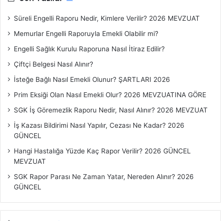
Ardından “
Tamam
” butonuna tıklanarak tahlil ve
sonuçlar kısmından laboratuvar sonuçlarına
Süreli Engelli Raporu Nedir, Kimlere Verilir? 2026 MEVZUAT
bakılabilmektedir.
Memurlar Engelli Raporuyla Emekli Olabilir mi?
Hastane Yönetimi Kararı Gereğince, yatan hasta tetkik
Engelli Sağlık Kurulu Raporuna Nasıl İtiraz Edilir?
sonuçlarının internetten yayınlanması engellenmiştir.
Çiftçi Belgesi Nasıl Alınır?
İsteğe Bağlı Nasıl Emekli Olunur? ŞARTLARI 2026
Prim Eksiği Olan Nasıl Emekli Olur? 2026 MEVZUATINA GÖRE
SGK İş Göremezlik Raporu Nedir, Nasıl Alınır? 2026 MEVZUAT
İş Kazası Bildirimi Nasıl Yapılır, Cezası Ne Kadar? 2026
GÜNCEL
Hangi Hastalığa Yüzde Kaç Rapor Verilir? 2026 GÜNCEL
MEVZUAT
SGK Rapor Parası Ne Zaman Yatar, Nereden Alınır? 2026
GÜNCEL
Antalya Kaş Devlet Hastanesi
İletişim Bilgileri