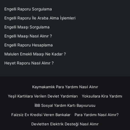
D Vitamini,
Engelli Raporu Sorgulama
Kişilik Testi,
Engelli Raporu İle Araba Alma İşlemleri
Folik Asit,
Engelli Maaşı Sorgulama
Tomografi,
Engelli Maaşı Nasıl Alınır ?
Kürtaj,
Engelli Raporu Hesaplama
Alerji Testi,
Malulen Emekli Maaşı Ne Kadar ?
Tüp Bebek,
Heyet Raporu Nasıl Alınır ?
RF,
Mezoterapi,
Burun Ameliyatı,
Kaymakamlık Para Yardımı Nasıl Alınır
Bakır,
Yeşil Kartlılara Verilen Devlet Yardımları
Yoksullara Kira Yardımı
Kortizon,
İBB Sosyal Yardım Kartı Başvurusu
İşitme Cihazı,
Faizsiz Ev Kredisi Veren Bankalar
Para Yardımı Nasıl Alınır?
Protez Saç,
Devletten Elektrik Desteği Nasıl Alınır
Çinko, TSH,