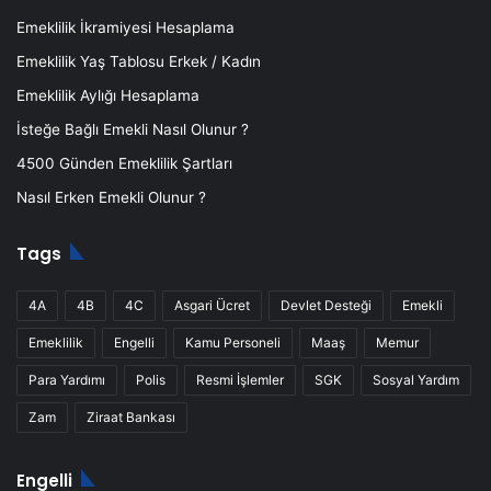
Tomografi
Emeklilik İkramiyesi Hesaplama
Ultrason
Emeklilik Yaş Tablosu Erkek / Kadın
Kemik Dansitometri
Emeklilik Aylığı Hesaplama
Panoramik Diş Röntgen
İsteğe Bağlı Emekli Nasıl Olunur ?
Çocuk Kardiyolojisi
4500 Günden Emeklilik Şartları
Çocuk Sağlığı ve Hastalıkları
Nasıl Erken Emekli Olunur ?
Çocuk Endokrinoloji
Radyoloji
Tags
Tıbbi Genetik
Kadın Hastalıkları ve Doğum
4A
4B
4C
Asgari Ücret
Devlet Desteği
Emekli
Tıbbi Mikrobiyoloji
Emeklilik
Engelli
Kamu Personeli
Maaş
Memur
Üreme Endokrinolojisi
Para Yardımı
Polis
Resmi İşlemler
SGK
Sosyal Yardım
IQ Testi,
Zam
Ziraat Bankası
Renk Körlüğü Testi,
Lazer Epilasyon,
Engelli