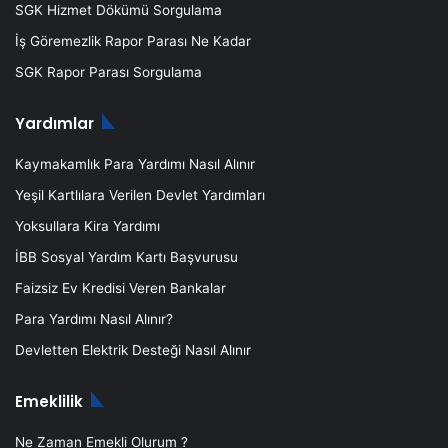
Nöroloji Polikliniği
SGK Hizmet Dökümü Sorgulama
Kardiyoloji Polikliniği
İş Göremezlik Rapor Parası Ne Kadar
Kadın Doğum Polikliniği
SGK Rapor Parası Sorgulama
K.B.B Polikliniği
Yardımlar
Göz Polikliniği
Genel Cerrahi Polikliniği-2
Kaymakamlık Para Yardımı Nasıl Alınır
Genel Cerrahi Polikliniği-1
Yeşil Kartlılara Verilen Devlet Yardımları
Fizik Tedavi Polikliniği
Yoksullara Kira Yardımı
Dahiliye Polikliniği
İBB Sosyal Yardım Kartı Başvurusu
Çocuk Polikliniği
Faizsiz Ev Kredisi Veren Bankalar
Anestezi Polikliniği
Para Yardımı Nasıl Alınır?
Antalya Kaş Devlet Hastanesi’nde verilen hizmetler ise
Devletten Elektrik Desteği Nasıl Alınır
şunlardır:
Emeklilik
MR
Ne Zaman Emekli Olurum ?