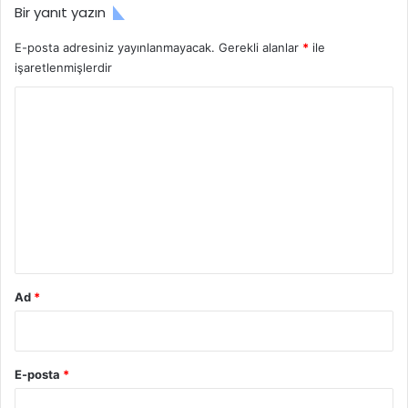
Bir yanıt yazın
E-posta adresiniz yayınlanmayacak.
Gerekli alanlar
*
ile
işaretlenmişlerdir
Y
o
r
u
m
*
Ad
*
E-posta
*