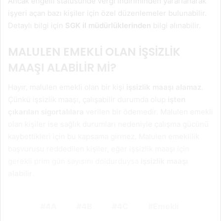
Ancak engelli statüsünde vergi indiriminden yararlanarak
işyeri açan bazı kişiler için özel düzenlemeler bulunabilir.
Detaylı bilgi için
SGK il müdürlüklerinden
bilgi alınabilir.
MALULEN EMEKLİ OLAN İŞSİZLİK
MAAŞI ALABİLİR Mİ?
Hayır, malulen emekli olan bir kişi
işsizlik maaşı alamaz
.
Çünkü işsizlik maaşı, çalışabilir durumda olup
işten
çıkarılan sigortalılara
verilen bir ödemedir. Malulen emekli
olan kişiler ise sağlık durumları nedeniyle çalışma gücünü
kaybettikleri için bu kapsama girmez. Malulen emeklilik
başvurusu reddedilen kişiler, eğer işsizlik maaşı için
gerekli prim gün sayısını doldurduysa
işsizlik maaşı
alabilir
.
4A
4B
4C
Emekli