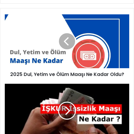
2025
Dul,
Yetim
ve
Ölüm
Maaşı
Ne
Kadar
Oldu?
2025 Dul, Yetim ve Ölüm Maaşı Ne Kadar Oldu?
2025
İşsizlik
Maaşı
Ne
Kadar
Oldu?
Başvurusu,
Şartları