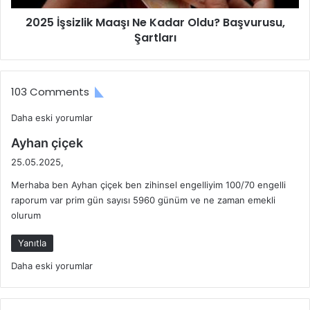
2025 İşsizlik Maaşı Ne Kadar Oldu? Başvurusu,
Şartları
103 Comments
Yorum
Daha eski yorumlar
d
gezinmesi
Ayhan çiçek
e
25.05.2025,
d
Merhaba ben Ayhan çiçek ben zihinsel engelliyim 100/70 engelli
i
raporum var prim gün sayısı 5960 günüm ve ne zaman emekli
k
olurum
i
:
Yanıtla
Yorum
Daha eski yorumlar
gezinmesi