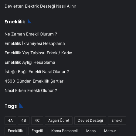
Devletten Elektrik Desteği Nasıl Alınır
Emeklilik
Ne Zaman Emekli Olurum ?
Emeklilik İkramiyesi Hesaplama
Emeklilik Yaş Tablosu Erkek / Kadın
Emeklilik Aylığı Hesaplama
İsteğe Bağlı Emekli Nasıl Olunur ?
4500 Günden Emeklilik Şartları
Nasıl Erken Emekli Olunur ?
Tags
4A
4B
4C
Asgari Ücret
Devlet Desteği
Emekli
Emeklilik
Engelli
Kamu Personeli
Maaş
Memur