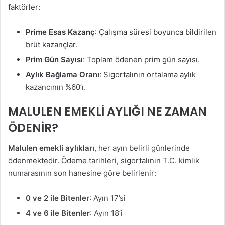
faktörler:
Prime Esas Kazanç
: Çalışma süresi boyunca bildirilen
brüt kazançlar.
Prim Gün Sayısı
: Toplam ödenen prim gün sayısı.
Aylık Bağlama Oranı
: Sigortalının ortalama aylık
kazancının %60’ı.
MALULEN EMEKLİ AYLIĞI NE ZAMAN
ÖDENİR?
Malulen emekli aylıkları
, her ayın belirli günlerinde
ödenmektedir. Ödeme tarihleri, sigortalının T.C. kimlik
numarasının son hanesine göre belirlenir:
0 ve 2 ile Bitenler
: Ayın 17’si
4 ve 6 ile Bitenler
: Ayın 18’i