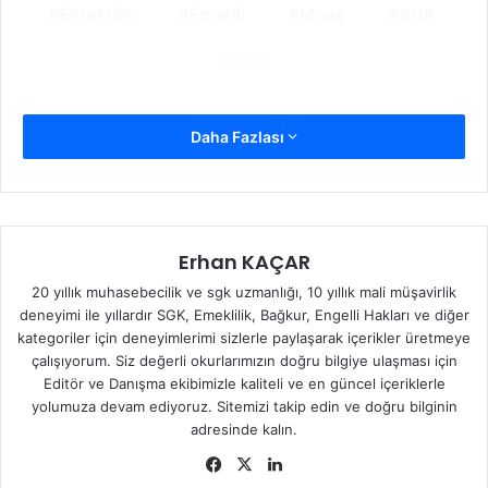
Emeklilik
Engelli
Maaş
SGK
Zam
Daha Fazlası
Erhan KAÇAR
20 yıllık muhasebecilik ve sgk uzmanlığı, 10 yıllık mali müşavirlik
deneyimi ile yıllardır SGK, Emeklilik, Bağkur, Engelli Hakları ve diğer
kategoriler için deneyimlerimi sizlerle paylaşarak içerikler üretmeye
çalışıyorum. Siz değerli okurlarımızın doğru bilgiye ulaşması için
Editör ve Danışma ekibimizle kaliteli ve en güncel içeriklerle
yolumuza devam ediyoruz. Sitemizi takip edin ve doğru bilginin
adresinde kalın.
Facebook
X
LinkedIn