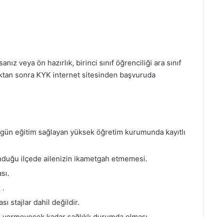
ız veya ön hazırlık, birinci sınıf öğrenciliği ara sınıf
ktan sonra KYK internet sitesinden başvuruda
rgün eğitim sağlayan yüksek öğretim kurumunda kayıtlı
duğu ilçede ailenizin ikametgah etmemesi.
sı.
 .
ı stajlar dahil değildir.
ık vermeyecek kadar sağlıklı durumda olması.