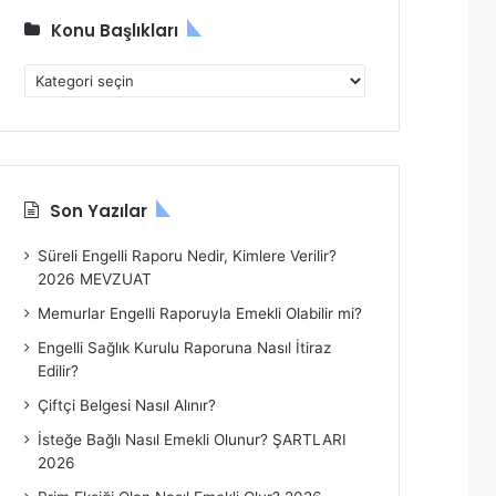
Konu Başlıkları
K
o
n
u
B
a
Son Yazılar
ş
l
Süreli Engelli Raporu Nedir, Kimlere Verilir?
ı
2026 MEVZUAT
k
l
Memurlar Engelli Raporuyla Emekli Olabilir mi?
a
Engelli Sağlık Kurulu Raporuna Nasıl İtiraz
r
Edilir?
ı
Çiftçi Belgesi Nasıl Alınır?
İsteğe Bağlı Nasıl Emekli Olunur? ŞARTLARI
2026