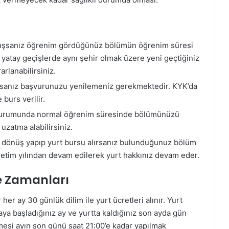
mışsanız öğrenim gördüğünüz bölümün öğrenim süresi
e yatay geçişlerde aynı şehir olmak üzere yeni geçtiğiniz
rlanabilirsiniz.
arsanız başvurunuzu yenilemeniz gerekmektedir. KYK’da
 burs verilir.
nız durumunda normal öğrenim süresinde bölümünüzü
uzatma alabilirsiniz.
ri dönüş yapıp yurt bursu alırsanız bulunduğunuz bölüm
öğretim yılından devam edilerek yurt hakkınız devam eder.
e Zamanları
her ay 30 günlük dilim ile yurt ücretleri alınır. Yurt
maya başladığınız ay ve yurtta kaldığınız son ayda gün
emesi ayın son günü saat 21:00’e kadar yapılmak