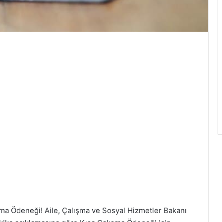
ma Ödeneği! Aile, Çalışma ve Sosyal Hizmetler Bakanı