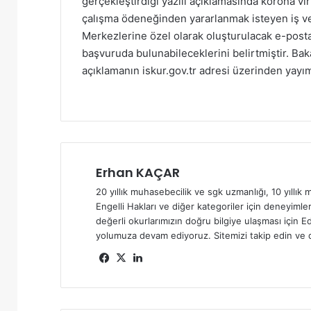
gerçekleştirdiği yazılı açıklamasında korona 
çalışma ödeneğinden yararlanmak isteyen iş v
Merkezlerine özel olarak oluşturulacak e-posta 
başvuruda bulunabileceklerini belirtmiştir. Bak
açıklamanın iskur.gov.tr adresi üzerinden yayı
Erhan KAÇAR
20 yıllık muhasebecilik ve sgk uzmanlığı, 10 yıllık m
Engelli Hakları ve diğer kategoriler için deneyimler
değerli okurlarımızın doğru bilgiye ulaşması için Ed
yolumuza devam ediyoruz. Sitemizi takip edin ve d
Fa
X
Lin
ce
ke
bo
dIn
ok