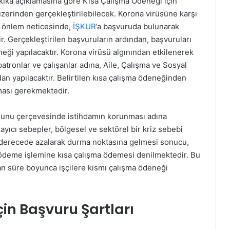
kika açıklamasına göre Kısa Çalışma Ödeneği için
üzerinden gerçekleştirilebilecek. Korona virüsüne karşı
n önlem neticesinde,
İŞKUR
’a başvuruda bulunarak
r. Gerçekleştirilen başvuruların ardından, başvuruları
eği yapılacaktır. Korona virüsü algınından etkilenerek
atronlar ve çalışanlar adına, Aile, Çalışma ve Sosyal
an yapılacaktır. Belirtilen kısa çalışma ödeneğinden
nması gerekmektedir.
anunu çerçevesinde istihdamın korunması adına
ayıcı sebepler, bölgesel ve sektörel bir kriz sebebi
i derecede azalarak durma noktasına gelmesi sonucu,
n ödeme işlemine kısa çalışma ödemesi denilmektedir. Bu
n süre boyunca işçilere kısmı çalışma ödeneği
in Başvuru Şartları