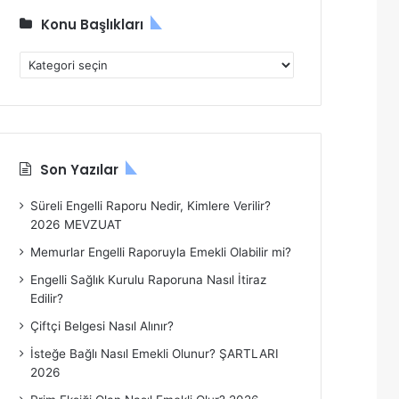
Konu Başlıkları
K
o
n
u
B
a
Son Yazılar
ş
l
Süreli Engelli Raporu Nedir, Kimlere Verilir?
ı
2026 MEVZUAT
k
l
Memurlar Engelli Raporuyla Emekli Olabilir mi?
a
Engelli Sağlık Kurulu Raporuna Nasıl İtiraz
r
Edilir?
ı
Çiftçi Belgesi Nasıl Alınır?
İsteğe Bağlı Nasıl Emekli Olunur? ŞARTLARI
2026