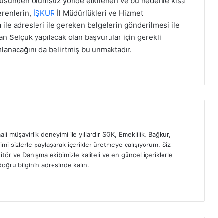
virüsünden olumsuz yönde etkilenen ve bu nedenle kısa
erenlerin,
İŞKUR
İl Müdürlükleri ve Hizmet
ile adresleri ile gereken belgelerin gönderilmesi ile
an Selçuk yapılacak olan başvurular için gerekli
mlanacağını da belirtmiş bulunmaktadır.
ali müşavirlik deneyimi ile yıllardır SGK, Emeklilik, Bağkur,
imi sizlerle paylaşarak içerikler üretmeye çalışıyorum. Siz
itör ve Danışma ekibimizle kaliteli ve en güncel içeriklerle
oğru bilginin adresinde kalın.