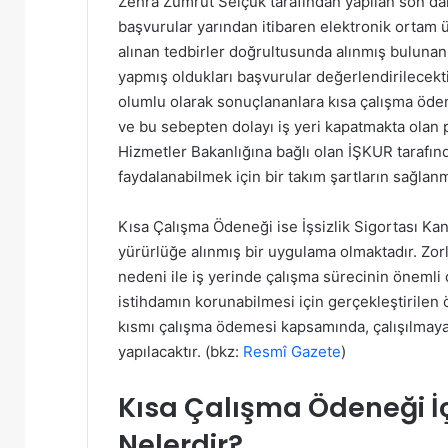
Zehra Zümrüt Selçuk tarafından yapılan son da
başvurular yarından itibaren elektronik ortam 
alınan tedbirler doğrultusunda alınmış buluna
yapmış oldukları başvurular değerlendirilecekti
olumlu olarak sonuçlananlara kısa çalışma öden
ve bu sebepten dolayı iş yeri kapatmakta olan p
Hizmetler Bakanlığına bağlı olan İŞKUR tarafınd
faydalanabilmek için bir takım şartların sağla
Kısa Çalışma Ödeneği ise İşsizlik Sigortası K
yürürlüğe alınmış bir uygulama olmaktadır. Zorl
nedeni ile iş yerinde çalışma sürecinin öneml
istihdamın korunabilmesi için gerçekleştirile
kısmı çalışma ödemesi kapsamında, çalışılmaya
yapılacaktır. (bkz:
Resmî Gazete
)
Kısa Çalışma Ödeneği İç
Nelerdir?