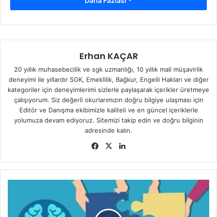
Daha Fazlası
Erhan KAÇAR
20 yıllık muhasebecilik ve sgk uzmanlığı, 10 yıllık mali müşavirlik
deneyimi ile yıllardır SGK, Emeklilik, Bağkur, Engelli Hakları ve diğer
kategoriler için deneyimlerimi sizlerle paylaşarak içerikler üretmeye
çalışıyorum. Siz değerli okurlarımızın doğru bilgiye ulaşması için
Editör ve Danışma ekibimizle kaliteli ve en güncel içeriklerle
yolumuza devam ediyoruz. Sitemizi takip edin ve doğru bilginin
adresinde kalın.
Fa
X
Lin
ce
ke
bo
dIn
ok
S
i
g
o