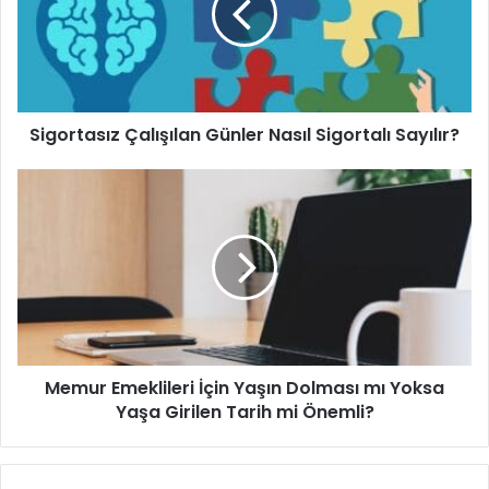
r
t
a
s
ı
Sigortasız Çalışılan Günler Nasıl Sigortalı Sayılır?
z
Ç
a
M
l
e
ı
m
ş
u
ı
r
l
E
a
m
n
e
G
k
Memur Emeklileri İçin Yaşın Dolması mı Yoksa
ü
l
n
Yaşa Girilen Tarih mi Önemli?
i
l
l
e
e
r
r