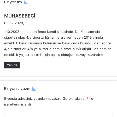
Bir yorum
N
i
a
İ
s
ç
d
MUHASEBECİ
ı
i
e
03.09.2020,
l
n
d
S
Y
1.10.2008 tarihinden önce kendi şirketinde 4/a Kapsamında
i
i
a
sigortalı olup 4/a sigortalılığına hiç ara vermeden 2019 yılında
k
g
ş
emeklilik başvurusunda bulunan ve başvuruda bulunduktan sonra
i
o
ı
4/a hizmetleri 4/b ye aktarılıp hem hizmet günü düşürülen hem de
:
r
n
emeklilik yaşı artan birisi için açmış olduğum davayı kazandım.
t
D
a
o
Yanıtla
l
l
ı
m
S
a
a
s
Bir yanıt yazın
y
ı
ı
m
E-posta adresiniz yayınlanmayacak.
Gerekli alanlar
*
ile
l
ı
işaretlenmişlerdir
ı
Y
r
o
Y