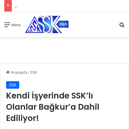
A
Menü
Anasayfa
/
SSK
SSK
Kendi İşyerinde SSK’lı
Olanlar Bağkur’a Dahil
Ediliyor!