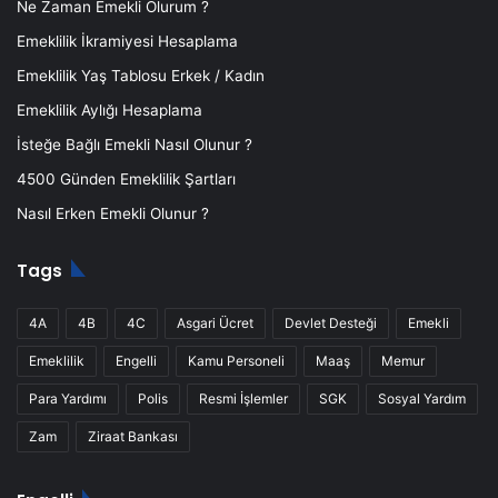
Ne Zaman Emekli Olurum ?
Emeklilik İkramiyesi Hesaplama
Emeklilik Yaş Tablosu Erkek / Kadın
Emeklilik Aylığı Hesaplama
İsteğe Bağlı Emekli Nasıl Olunur ?
4500 Günden Emeklilik Şartları
Nasıl Erken Emekli Olunur ?
Tags
4A
4B
4C
Asgari Ücret
Devlet Desteği
Emekli
Emeklilik
Engelli
Kamu Personeli
Maaş
Memur
Para Yardımı
Polis
Resmi İşlemler
SGK
Sosyal Yardım
Zam
Ziraat Bankası