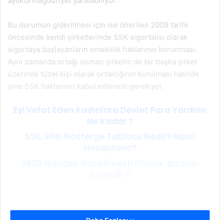
aylıkta mağduriyet yaratabiliyor.
Bu durumun giderilmesi için ise önerilen 2008 tarihi
öncesinde kendi şirketlerinde SSK sigortalısı olarak
sigortaya başlayanların emeklilik haklarının korunması.
Aynı zamanda ortağı olunan şirketin de bir başka şirket
üzerinde tüzel kişi olarak ortaklığının kurulması halinde
yine SSK haklarının kabul edilmesi gerekiyor.
Eşi Vefat Eden Kadınlara Devlet Para Yardımı
Ne Kadar ?
SSK, SGK Gösterge Tablosu Nedir? Nasıl
Hesaplanır?
3600 Günden Nasıl Emekli Olunur, Şartları
Nelerdir ?