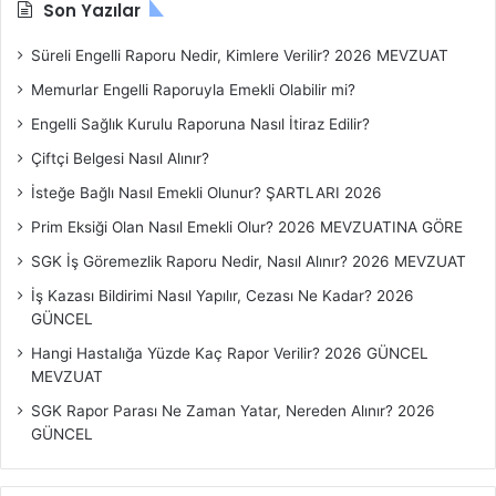
B
Son Yazılar
a
ş
Süreli Engelli Raporu Nedir, Kimlere Verilir? 2026 MEVZUAT
l
Memurlar Engelli Raporuyla Emekli Olabilir mi?
ı
k
Engelli Sağlık Kurulu Raporuna Nasıl İtiraz Edilir?
l
Çiftçi Belgesi Nasıl Alınır?
a
r
İsteğe Bağlı Nasıl Emekli Olunur? ŞARTLARI 2026
ı
Prim Eksiği Olan Nasıl Emekli Olur? 2026 MEVZUATINA GÖRE
SGK İş Göremezlik Raporu Nedir, Nasıl Alınır? 2026 MEVZUAT
İş Kazası Bildirimi Nasıl Yapılır, Cezası Ne Kadar? 2026
GÜNCEL
Hangi Hastalığa Yüzde Kaç Rapor Verilir? 2026 GÜNCEL
MEVZUAT
SGK Rapor Parası Ne Zaman Yatar, Nereden Alınır? 2026
GÜNCEL