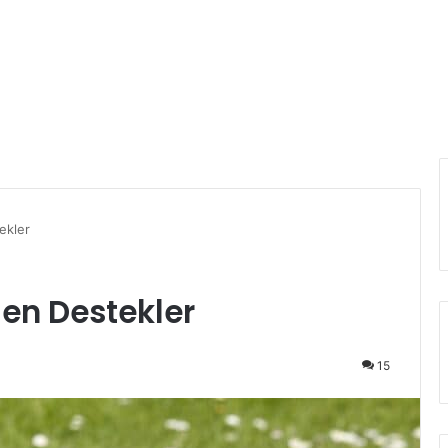
ekler
len Destekler
15