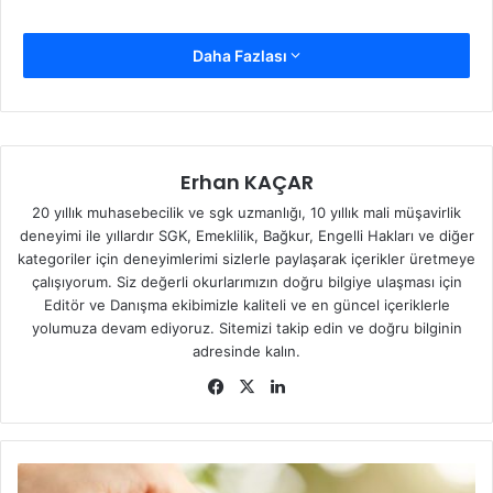
Daha Fazlası
Erhan KAÇAR
20 yıllık muhasebecilik ve sgk uzmanlığı, 10 yıllık mali müşavirlik
deneyimi ile yıllardır SGK, Emeklilik, Bağkur, Engelli Hakları ve diğer
kategoriler için deneyimlerimi sizlerle paylaşarak içerikler üretmeye
çalışıyorum. Siz değerli okurlarımızın doğru bilgiye ulaşması için
Editör ve Danışma ekibimizle kaliteli ve en güncel içeriklerle
yolumuza devam ediyoruz. Sitemizi takip edin ve doğru bilginin
adresinde kalın.
Fa
X
Lin
ce
ke
bo
dIn
ok
B