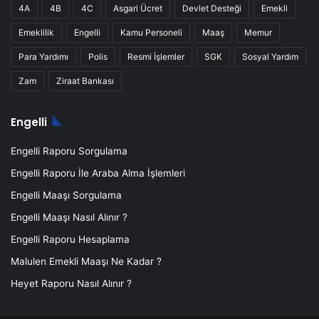
4A
4B
4C
Asgari Ücret
Devlet Desteği
Emekli
Emeklilik
Engelli
Kamu Personeli
Maaş
Memur
Para Yardımı
Polis
Resmi İşlemler
SGK
Sosyal Yardım
Zam
Ziraat Bankası
Engelli
Engelli Raporu Sorgulama
Engelli Raporu İle Araba Alma İşlemleri
Engelli Maaşı Sorgulama
Engelli Maaşı Nasıl Alınır ?
Engelli Raporu Hesaplama
Malulen Emekli Maaşı Ne Kadar ?
Heyet Raporu Nasıl Alınır ?