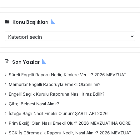
r
i
Konu Başlıkları
K
o
n
u
B
Son Yazılar
a
ş
Süreli Engelli Raporu Nedir, Kimlere Verilir? 2026 MEVZUAT
l
Memurlar Engelli Raporuyla Emekli Olabilir mi?
ı
k
Engelli Sağlık Kurulu Raporuna Nasıl İtiraz Edilir?
l
Çiftçi Belgesi Nasıl Alınır?
a
r
İsteğe Bağlı Nasıl Emekli Olunur? ŞARTLARI 2026
ı
Prim Eksiği Olan Nasıl Emekli Olur? 2026 MEVZUATINA GÖRE
SGK İş Göremezlik Raporu Nedir, Nasıl Alınır? 2026 MEVZUAT