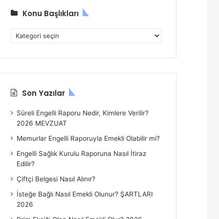
Konu Başlıkları
K
o
n
u
B
a
Son Yazılar
ş
l
Süreli Engelli Raporu Nedir, Kimlere Verilir?
ı
2026 MEVZUAT
k
l
Memurlar Engelli Raporuyla Emekli Olabilir mi?
a
Engelli Sağlık Kurulu Raporuna Nasıl İtiraz
r
Edilir?
ı
Çiftçi Belgesi Nasıl Alınır?
İsteğe Bağlı Nasıl Emekli Olunur? ŞARTLARI
2026