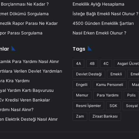
k Borçlanması Ne Kadar ?
Emeklilik Aylığı Hesaplama
zmet Dökümü Sorgulama
İsteğe Bağlı Emekli Nasıl Olunur ?
mezlik Rapor Parası Ne Kadar
4500 Günden Emeklilik Şartları
or Parası Sorgulama
Nasıl Erken Emekli Olunur ?
mlar
Tags
mlık Para Yardımı Nasıl Alınır
4A
4B
4C
Asgari Ücret
rtlılara Verilen Devlet Yardımları
Devlet Desteği
Emekli
Emek
ra Kira Yardımı
Engelli
Kamu Personeli
Ma
yal Yardım Kartı Başvurusu
Memur
Para Yardımı
Polis
 Ev Kredisi Veren Bankalar
Resmi İşlemler
SGK
Sosyal
dımı Nasıl Alınır?
Zam
Ziraat Bankası
n Elektrik Desteği Nasıl Alınır