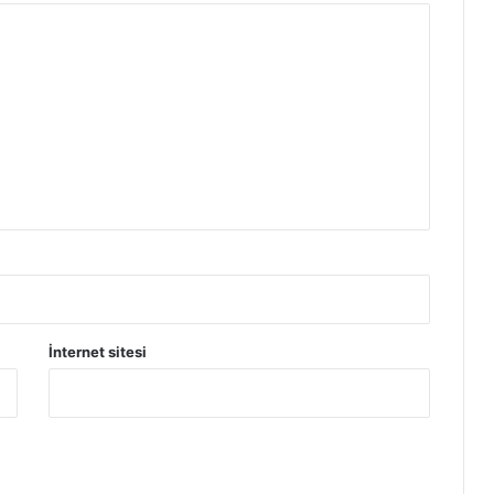
Ş
İ
M
B
İ
L
G
İ
L
E
R
İ
İnternet sitesi