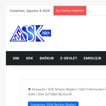
Cumartesi, Ağustos 8 2026
Son Dakika Haberleri
SSK
SGK
BAĞKUR
E-DEVLET
EMEKLILIK
Anasayfa
/
SGK İletişim Bilgileri
/
SGK İl Merkezleri İl
SGM | SGK İLETİŞİM BİLGİLERİ
Gaziantep SGM İletişim Bilgileri