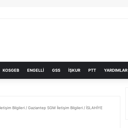
KOSGEB
ENGELLI
GSS
İŞKUR
PTT
YARDIMLAR
etişim Bilgileri
/
Gaziantep SGM İletişim Bilgileri
/
İSLAHİYE