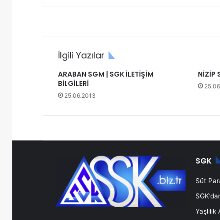
İlgili Yazılar
ARABAN SGM | SGK İLETİŞİM
NİZİP 
BİLGİLERİ
25.06
25.06.2013
SGK
Süt Para
SGK’dan 
Yaşlılık