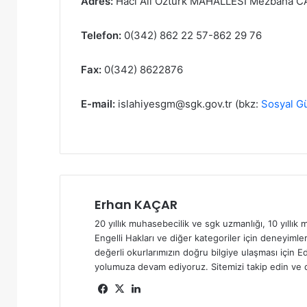
Adres:
Hacı Ali Öztürk MAHALLESİ Mezbaha CA
Telefon:
0(342) 862 22 57-862 29 76
Fax:
0(342) 8622876
E-mail:
islahiyesgm@sgk.gov.tr
(bkz:
Sosyal G
Erhan KAÇAR
20 yıllık muhasebecilik ve sgk uzmanlığı, 10 yıllık m
Engelli Hakları ve diğer kategoriler için deneyimler
değerli okurlarımızın doğru bilgiye ulaşması için Ed
yolumuza devam ediyoruz. Sitemizi takip edin ve d
Fa
X
Lin
ce
ke