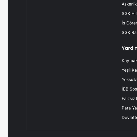
Askerli
SGK Hi
İş Göre
SGK Rap
Yardı
Kaymaka
Yeşil Ka
Yoksulla
İBB Sos
Faizsiz
Para Yar
Devlette