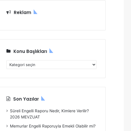
:
Reklam
Konu Başlıkları
K
o
n
u
B
a
Son Yazılar
ş
l
Süreli Engelli Raporu Nedir, Kimlere Verilir?
ı
2026 MEVZUAT
k
l
Memurlar Engelli Raporuyla Emekli Olabilir mi?
a