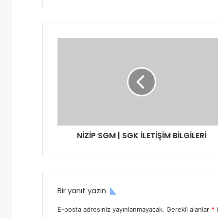
bo
dIn
ok
N
İ
Z
İ
P
S
G
M
|
NİZİP SGM | SGK İLETİŞİM BİLGİLERİ
S
G
K
İ
L
E
Bir yanıt yazın
T
İ
E-posta adresiniz yayınlanmayacak.
Gerekli alanlar
*
i
Ş