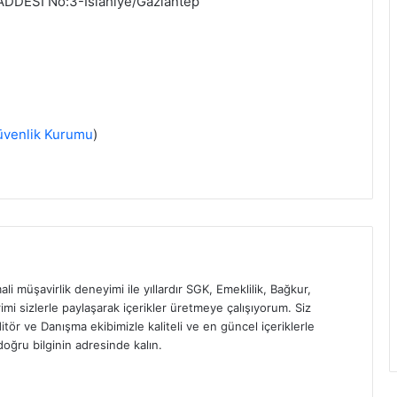
DDESİ No:3-İslahiye/Gaziantep
üvenlik Kurumu
)
ali müşavirlik deneyimi ile yıllardır SGK, Emeklilik, Bağkur,
imi sizlerle paylaşarak içerikler üretmeye çalışıyorum. Siz
itör ve Danışma ekibimizle kaliteli ve en güncel içeriklerle
oğru bilginin adresinde kalın.