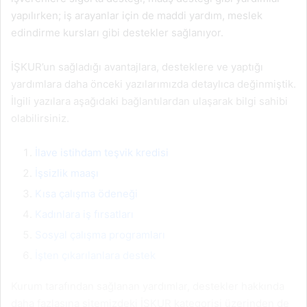
yapılırken; iş arayanlar için de maddi yardım, meslek
edindirme kursları gibi destekler sağlanıyor.
İŞKUR’un sağladığı avantajlara, desteklere ve yaptığı
yardımlara daha önceki yazılarımızda detaylıca değinmiştik.
İlgili yazılara aşağıdaki bağlantılardan ulaşarak bilgi sahibi
olabilirsiniz.
İlave istihdam teşvik kredisi
İşsizlik maaşı
Kısa çalışma ödeneği
Kadınlara iş fırsatları
Sosyal çalışma programları
İşten çıkarılanlara destek
Kurum tarafından sağlanan yardımlar, destekler hakkında
daha fazlasına sitemizdeki İŞKUR kategorisi üzerinden de