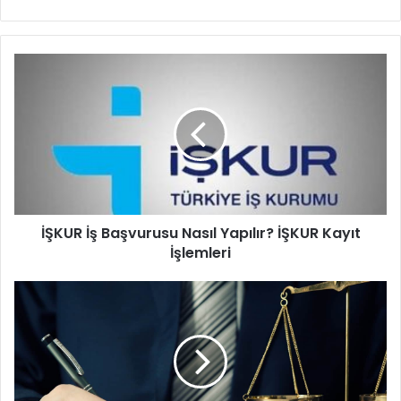
İŞKUR
İş
Başvurusu
Nasıl
Yapılır?
İŞKUR
Kayıt
İşlemleri
İŞKUR İş Başvurusu Nasıl Yapılır? İŞKUR Kayıt
İşlemleri
Mahkemesiz
İsim
ve
Soyisim
Nasıl
Değiştirilir