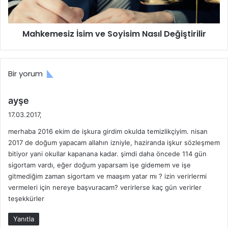
Mahkemesiz İsim ve Soyisim Nasıl Değiştirilir
Bir yorum
d
ayşe
e
17.03.2017,
d
merhaba 2016 ekim de işkura girdim okulda temizlikçiyim. nisan
i
2017 de doğum yapacam allahın izniyle, haziranda işkur sözleşmem
k
bitiyor yani okullar kapanana kadar. şimdi daha öncede 114 gün
i
sigortam vardı, eğer doğum yaparsam işe gidemem ve işe
:
gitmediğim zaman sigortam ve maaşım yatar mı ? izin verirlermi
vermeleri için nereye başvuracam? verirlerse kaç gün verirler
teşekkürler
Yanıtla