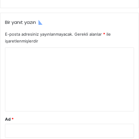
Bir yanıt yazın
E-posta adresiniz yayınlanmayacak.
Gerekli alanlar
*
ile
işaretlenmişlerdir
Y
o
r
u
m
*
Ad
*