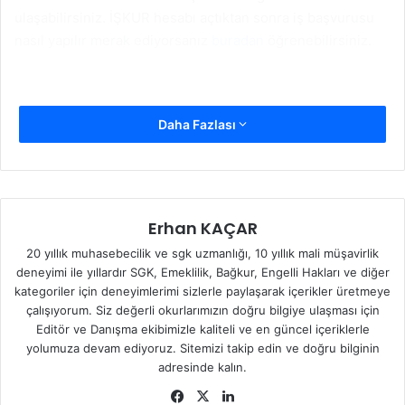
ulaşabilirsiniz. İŞKUR hesabı açtıktan sonra iş başvurusu
nasıl yapılır merak ediyorsanız
buradan
öğrenebilirsiniz.
Daha Fazlası
Erhan KAÇAR
20 yıllık muhasebecilik ve sgk uzmanlığı, 10 yıllık mali müşavirlik
deneyimi ile yıllardır SGK, Emeklilik, Bağkur, Engelli Hakları ve diğer
kategoriler için deneyimlerimi sizlerle paylaşarak içerikler üretmeye
çalışıyorum. Siz değerli okurlarımızın doğru bilgiye ulaşması için
Editör ve Danışma ekibimizle kaliteli ve en güncel içeriklerle
yolumuza devam ediyoruz. Sitemizi takip edin ve doğru bilginin
adresinde kalın.
Facebook
X
LinkedIn