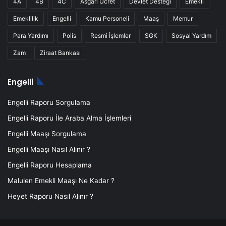
4A
4B
4C
Asgari Ücret
Devlet Desteği
Emekli
Emeklilik
Engelli
Kamu Personeli
Maaş
Memur
Para Yardımı
Polis
Resmi İşlemler
SGK
Sosyal Yardım
Zam
Ziraat Bankası
Engelli
Engelli Raporu Sorgulama
Engelli Raporu İle Araba Alma İşlemleri
Engelli Maaşı Sorgulama
Engelli Maaşı Nasıl Alınır ?
Engelli Raporu Hesaplama
Malulen Emekli Maaşı Ne Kadar ?
Heyet Raporu Nasıl Alınır ?