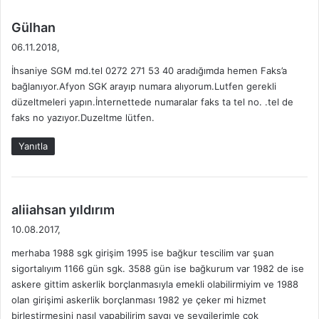
İ
Ğ
L
Ü
d
Gülhan
E
S
e
06.11.2018,
R
G
d
İ
M
İhsaniye SGM md.tel 0272 271 53 40 aradığımda hemen Faks’a
i
|
bağlanıyor.Afyon SGK arayıp numara alıyorum.Lutfen gerekli
k
S
düzeltmeleri yapın.İnternettede numaralar faks ta tel no. .tel de
i
G
faks no yazıyor.Duzeltme lütfen.
:
K
İ
Yanıtla
L
E
T
İ
d
aliiahsan yıldırım
Ş
e
10.08.2017,
İ
d
M
merhaba 1988 sgk girişim 1995 ise bağkur tescilim var şuan
i
B
sigortalıyım 1166 gün sgk. 3588 gün ise bağkurum var 1982 de ise
k
İ
askere gittim askerlik borçlanmasıyla emekli olabilirmiyim ve 1988
i
L
olan girişimi askerlik borçlanması 1982 ye çeker mi hizmet
:
G
birleştirmesini nasıl yapabilirim saygı ve sevgilerimle çok