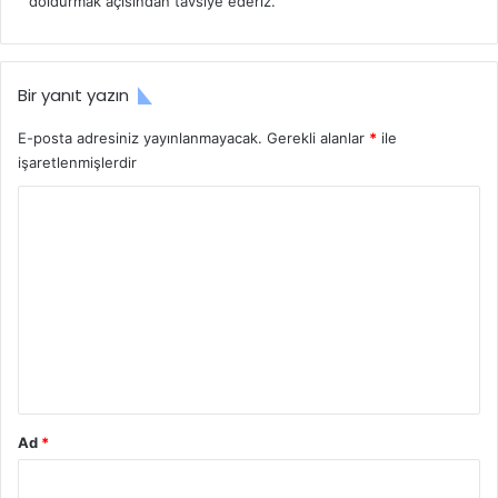
doldurmak açısından tavsiye ederiz.
Bir yanıt yazın
E-posta adresiniz yayınlanmayacak.
Gerekli alanlar
*
ile
işaretlenmişlerdir
Y
o
r
u
m
*
Ad
*