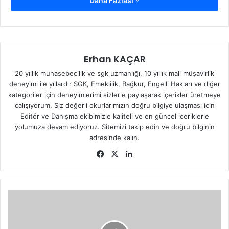
Daha Fazlası
İhsaniye/Afyonkarahisar
Telefon:
0(272) 271 53 40
Fax:
0(272) 271 53 41
Erhan KAÇAR
20 yıllık muhasebecilik ve sgk uzmanlığı, 10 yıllık mali müşavirlik
E-mail:
ihsaniyesgm@sgk.gov.tr
(bkz:
Sosyal Güvenlik
deneyimi ile yıllardır SGK, Emeklilik, Bağkur, Engelli Hakları ve diğer
Kurumu
)
kategoriler için deneyimlerimi sizlerle paylaşarak içerikler üretmeye
çalışıyorum. Siz değerli okurlarımızın doğru bilgiye ulaşması için
Editör ve Danışma ekibimizle kaliteli ve en güncel içeriklerle
yolumuza devam ediyoruz. Sitemizi takip edin ve doğru bilginin
adresinde kalın.
Fa
X
Lin
ce
ke
bo
dIn
ok
Y
A
L
V