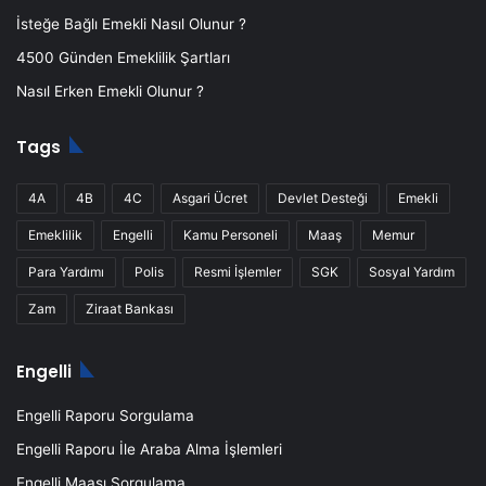
İsteğe Bağlı Emekli Nasıl Olunur ?
4500 Günden Emeklilik Şartları
Nasıl Erken Emekli Olunur ?
Tags
4A
4B
4C
Asgari Ücret
Devlet Desteği
Emekli
Emeklilik
Engelli
Kamu Personeli
Maaş
Memur
Para Yardımı
Polis
Resmi İşlemler
SGK
Sosyal Yardım
Zam
Ziraat Bankası
Engelli
Engelli Raporu Sorgulama
Engelli Raporu İle Araba Alma İşlemleri
Engelli Maaşı Sorgulama