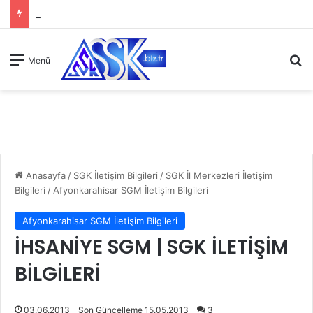
A
Menü
Anasayfa
/
SGK İletişim Bilgileri
/
SGK İl Merkezleri İletişim
Bilgileri
/
Afyonkarahisar SGM İletişim Bilgileri
Afyonkarahisar SGM İletişim Bilgileri
İHSANİYE SGM | SGK İLETİŞİM
BİLGİLERİ
03.06.2013
Son Güncelleme 15.05.2013
3