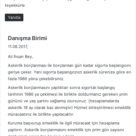
İ
teşekkürle
L
E
Yanıtla
R
İ
d
Danışma Birimi
e
11.08.2017,
d
Ali İhsan Bey,
i
k
Askerlik borçlanması ile borçlanılan gün kadar sigorta başlangıcını
i
geriye çeker. Yani sigorta başlangıcınızı askerlik sürenize göre en
fazla 1986 yılına çekebilirsiniz.
:
Askerlik borçlanmasını yaptıktan sonra sigortalı başlangıç
tarihinin 1986 ya çekilmesi ile birlikte doldurmanız gereken prim
gününü ve yaş şartını sağlamış olursunuz. (hesaplamalarda
askerlik 18 ay olarak baz alınmıştır) Hizmet birleştirilmesi emeklilik
müracaatınız ile birlikte yapılacaktır.
Kuruma başvurup emeklilik ile ilgili müracaat için hesaplama
yaptırın. Askerlik borçlanmasını emeklilik için prim gün sayısını