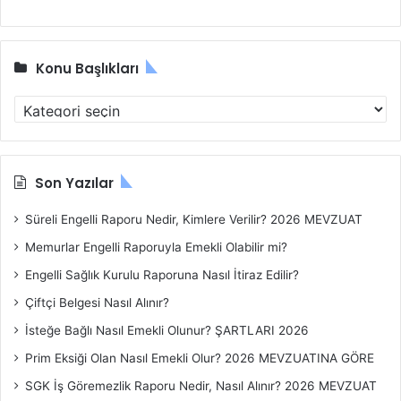
Konu Başlıkları
K
o
n
u
B
Son Yazılar
a
ş
Süreli Engelli Raporu Nedir, Kimlere Verilir? 2026 MEVZUAT
l
Memurlar Engelli Raporuyla Emekli Olabilir mi?
ı
k
Engelli Sağlık Kurulu Raporuna Nasıl İtiraz Edilir?
l
Çiftçi Belgesi Nasıl Alınır?
a
r
İsteğe Bağlı Nasıl Emekli Olunur? ŞARTLARI 2026
ı
Prim Eksiği Olan Nasıl Emekli Olur? 2026 MEVZUATINA GÖRE
SGK İş Göremezlik Raporu Nedir, Nasıl Alınır? 2026 MEVZUAT