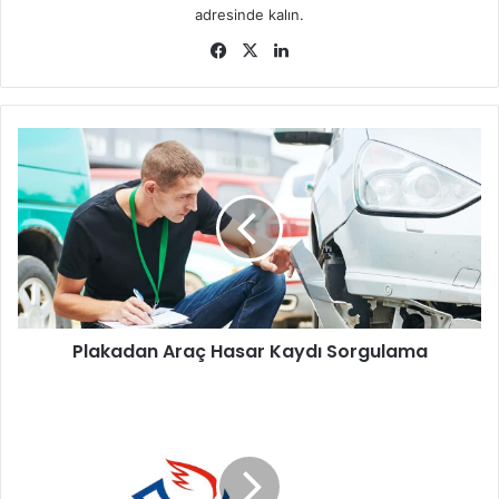
adresinde kalın.
Facebook
X
LinkedIn
Plakadan
Araç
Hasar
Kaydı
Sorgulama
Plakadan Araç Hasar Kaydı Sorgulama
PTT
Burs
Parası
Sorgulama
Nasıl