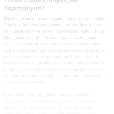
Paramı İade Etmiyor, Ne
Yapmalıyım?
Hayat sigortası para iadesiyapılmadığı durumlar olabiliyor.
Sigorta şirketinin ödeme yapmayı reddettiği durumlarda
haklı gerekçeleri var mı yok mu iyi araştırılmalıdır. Bunun
için sigorta yapılırken imzalanan poliçe sözleşmesine
bakılır. Sözleşmede yazan tüm şartlar sağlandığı hâlde
eğer sigorta şirketi geri ödemeyi reddediyorsa yaşanılan
şehirdeki kaymakamlıklarda bulunan Tüketici Hakem
Heyeti’ne başvuru yapılmalıdır. Tüketici Hakem Heyetleri
bu tip davalarda sigorta şirketinin ve sigortalının davasını
inceleyerek çoğunlukla sigortalının lehine olacak şekilde
davaları yürütmektedir.
Bunun dışında
hayat sigortasının parasını
alamayan
vatandaşlar, e-Devlet sistemi üzerinden şikâyetlerini
iletebilmektedir. E-Devlet üzerinden Sigorta Bilgi ve
Gözetim Merkezi’nin sayfasına girildiğinde yaşanan