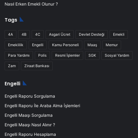
Nasıl Erken Emekli Olunur ?
Tags
4A
4B
4C
Asgari Ücret
Devlet Desteği
Emekli
Emeklilik
Engelli
Kamu Personeli
Maaş
Memur
Para Yardımı
Polis
Resmi İşlemler
SGK
Sosyal Yardım
Zam
Ziraat Bankası
Engelli
Engelli Raporu Sorgulama
Engelli Raporu İle Araba Alma İşlemleri
Engelli Maaşı Sorgulama
Engelli Maaşı Nasıl Alınır ?
Engelli Raporu Hesaplama