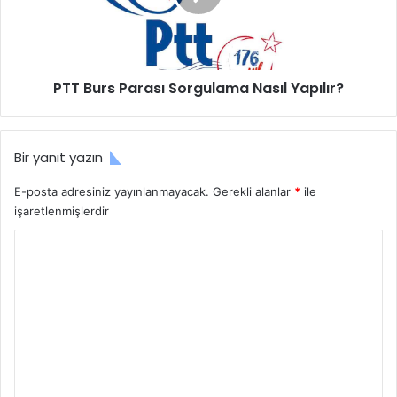
Yapılır?
PTT Burs Parası Sorgulama Nasıl Yapılır?
Bir yanıt yazın
E-posta adresiniz yayınlanmayacak.
Gerekli alanlar
*
ile
işaretlenmişlerdir
Y
o
r
u
m
*