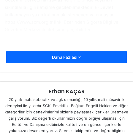
sıkıntılarla ilgili iletişime geçilebilmektedir. E-Devlet
kullanmayan ya da kullanmak istemeyen vatandaşlar,
https://www.sbm.org.tr linki üzerinden Sigorta Bilgi ve
Gözetim Merkezi ile iletişime geçebilirler.
Daha Fazlası
Erhan KAÇAR
20 yıllık muhasebecilik ve sgk uzmanlığı, 10 yıllık mali müşavirlik
deneyimi ile yıllardır SGK, Emeklilik, Bağkur, Engelli Hakları ve diğer
kategoriler için deneyimlerimi sizlerle paylaşarak içerikler üretmeye
çalışıyorum. Siz değerli okurlarımızın doğru bilgiye ulaşması için
Editör ve Danışma ekibimizle kaliteli ve en güncel içeriklerle
yolumuza devam ediyoruz. Sitemizi takip edin ve doğru bilginin