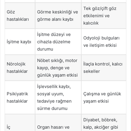
Tek göz/çift göz
Göz
Görme keskinliği ve
etkilenimi ve
hastalıkları
görme alanı kaybı
kalıcılık
İşitme düzeyi ve
Odyoloji bulguları
İşitme kaybı
cihazla düzelme
ve iletişim etkisi
durumu
Nöbet sıklığı, motor
Nörolojik
İlaçla kontrol, kalıcı
kayıp, denge ve
hastalıklar
sekeller
günlük yaşam etkisi
İşlevsellik kaybı,
Psikiyatrik
sosyal uyum,
Çalışma ve günlük
hastalıklar
tedaviye rağmen
yaşam etkisi
sürme durumu
Diyabet, böbrek,
İç
Organ hasarı ve
kalp, akciğer gibi