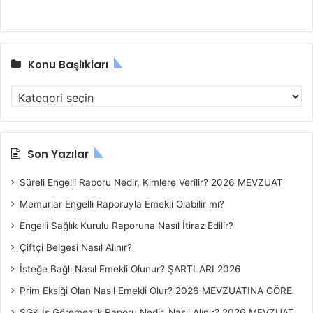
:
E
L
Konu Başlıkları
K
o
n
u
B
Son Yazılar
a
ş
Süreli Engelli Raporu Nedir, Kimlere Verilir? 2026 MEVZUAT
l
Memurlar Engelli Raporuyla Emekli Olabilir mi?
ı
k
Engelli Sağlık Kurulu Raporuna Nasıl İtiraz Edilir?
l
Çiftçi Belgesi Nasıl Alınır?
a
r
İsteğe Bağlı Nasıl Emekli Olunur? ŞARTLARI 2026
ı
Prim Eksiği Olan Nasıl Emekli Olur? 2026 MEVZUATINA GÖRE
SGK İş Göremezlik Raporu Nedir, Nasıl Alınır? 2026 MEVZUAT