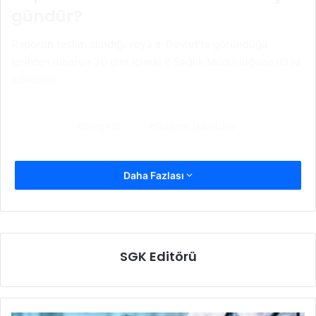
gündür?
Raporun teslim alındığı veya e-Devlet’te göründüğü
tarihten itibaren 30 gün içinde İl Sağlık Müdürlüğüne itiraz
edilebilir.
Engelli
Resmi İşlemler
Daha Fazlası
SGK Editörü