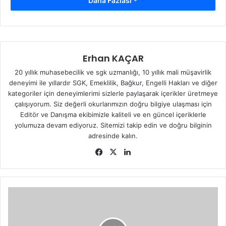
Daha Fazlası
GÖRELE GİRESUN
Telefon:
0(454) 514 00 91
Fax:
0(454) 514 00 93
Erhan KAÇAR
20 yıllık muhasebecilik ve sgk uzmanlığı, 10 yıllık mali müşavirlik
E-mail:
gorelesgm@sgk.gov.tr
(bkz:
Sosyal Güvenlik
deneyimi ile yıllardır SGK, Emeklilik, Bağkur, Engelli Hakları ve diğer
Kurumu
)
kategoriler için deneyimlerimi sizlerle paylaşarak içerikler üretmeye
çalışıyorum. Siz değerli okurlarımızın doğru bilgiye ulaşması için
Editör ve Danışma ekibimizle kaliteli ve en güncel içeriklerle
yolumuza devam ediyoruz. Sitemizi takip edin ve doğru bilginin
adresinde kalın.
Fa
X
Lin
ce
ke
bo
dIn
ok
Ş
E
B
İ