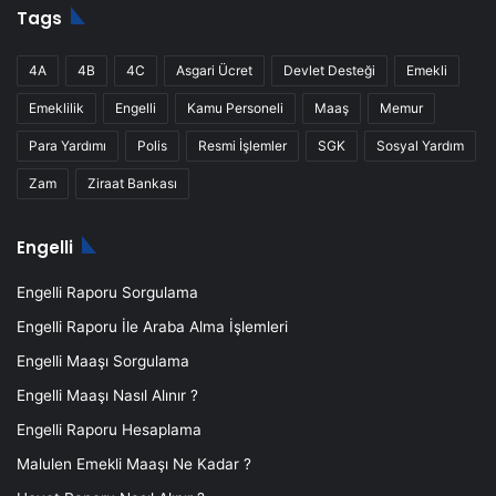
Tags
4A
4B
4C
Asgari Ücret
Devlet Desteği
Emekli
Emeklilik
Engelli
Kamu Personeli
Maaş
Memur
Para Yardımı
Polis
Resmi İşlemler
SGK
Sosyal Yardım
Zam
Ziraat Bankası
Engelli
Engelli Raporu Sorgulama
Engelli Raporu İle Araba Alma İşlemleri
Engelli Maaşı Sorgulama
Engelli Maaşı Nasıl Alınır ?
Engelli Raporu Hesaplama
Malulen Emekli Maaşı Ne Kadar ?