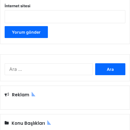
İ
İnternet sitesi
A
r
a
m
a
Reklam
:
Konu Başlıkları