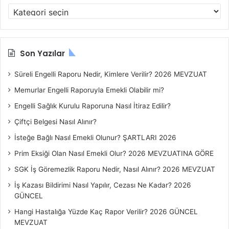
K
o
n
u
B
Son Yazılar
a
ş
Süreli Engelli Raporu Nedir, Kimlere Verilir? 2026 MEVZUAT
l
Memurlar Engelli Raporuyla Emekli Olabilir mi?
ı
k
Engelli Sağlık Kurulu Raporuna Nasıl İtiraz Edilir?
l
Çiftçi Belgesi Nasıl Alınır?
a
r
İsteğe Bağlı Nasıl Emekli Olunur? ŞARTLARI 2026
ı
Prim Eksiği Olan Nasıl Emekli Olur? 2026 MEVZUATINA GÖRE
SGK İş Göremezlik Raporu Nedir, Nasıl Alınır? 2026 MEVZUAT
İş Kazası Bildirimi Nasıl Yapılır, Cezası Ne Kadar? 2026
GÜNCEL
Hangi Hastalığa Yüzde Kaç Rapor Verilir? 2026 GÜNCEL
MEVZUAT