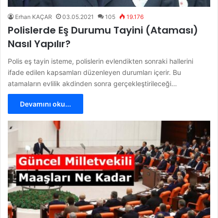
Erhan KAÇAR
03.05.2021
105
19.176
Polislerde Eş Durumu Tayini (Ataması)
Nasıl Yapılır?
Polis eş tayin isteme, polislerin evlendikten sonraki hallerini
ifade edilen kapsamları düzenleyen durumları içerir. Bu
atamaların evlilik akdinden sonra gerçekleştirileceği…
Devamını oku...