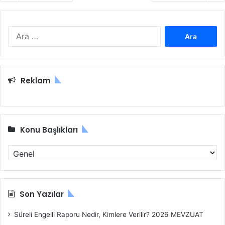
A
r
a
m
a
Reklam
:
Konu Başlıkları
K
o
n
u
B
Son Yazılar
a
ş
Süreli Engelli Raporu Nedir, Kimlere Verilir? 2026 MEVZUAT
l