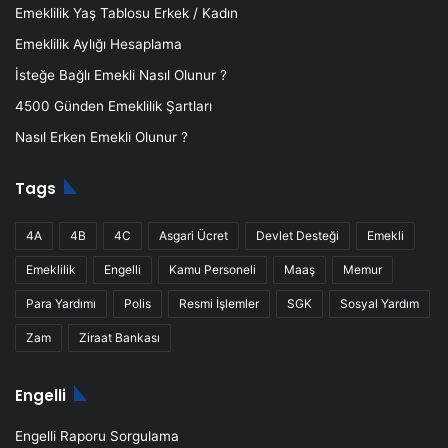
Emeklilik Yaş Tablosu Erkek / Kadın
Emeklilik Aylığı Hesaplama
İsteğe Bağlı Emekli Nasıl Olunur ?
4500 Günden Emeklilik Şartları
Nasıl Erken Emekli Olunur ?
Tags
4A
4B
4C
Asgari Ücret
Devlet Desteği
Emekli
Emeklilik
Engelli
Kamu Personeli
Maaş
Memur
Para Yardımı
Polis
Resmi İşlemler
SGK
Sosyal Yardım
Zam
Ziraat Bankası
Engelli
Engelli Raporu Sorgulama