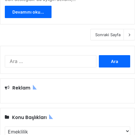
Devamını oku...
Sonraki Sayfa
A
r
a
m
a
Reklam
:
Konu Başlıkları
K