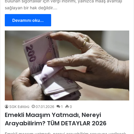
bulunan sigortalılar için vergi indirimi, yalnızca maaş avantajı
sağlayan bir hak değildir.…
Devamını oku...
SGK Editörü
07.01.2026
1
0
Emekli Maaşım Yatmadı, Nereyi
Arayabilirim? TÜM DETAYLAR 2026
Emekli maaşım yatmadı, nereyi arayabilirim sorusuna verilecek