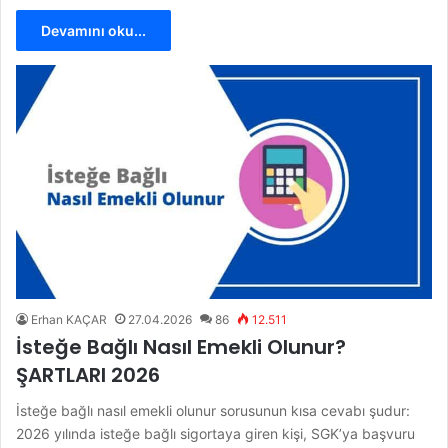
Devamını oku...
Erhan KAÇAR
27.04.2026
86
12.511
İsteğe Bağlı Nasıl Emekli Olunur?
ŞARTLARI 2026
İsteğe bağlı nasıl emekli olunur sorusunun kısa cevabı şudur:
2026 yılında isteğe bağlı sigortaya giren kişi, SGK’ya başvuru