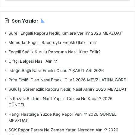
o
n
u
B
Son Yazılar
a
ş
Süreli Engelli Raporu Nedir, Kimlere Verilir? 2026 MEVZUAT
l
Memurlar Engelli Raporuyla Emekli Olabilir mi?
ı
k
Engelli Sağlık Kurulu Raporuna Nasıl İtiraz Edilir?
l
Çiftçi Belgesi Nasıl Alınır?
a
r
İsteğe Bağlı Nasıl Emekli Olunur? ŞARTLARI 2026
ı
Prim Eksiği Olan Nasıl Emekli Olur? 2026 MEVZUATINA GÖRE
SGK İş Göremezlik Raporu Nedir, Nasıl Alınır? 2026 MEVZUAT
İş Kazası Bildirimi Nasıl Yapılır, Cezası Ne Kadar? 2026
GÜNCEL
Hangi Hastalığa Yüzde Kaç Rapor Verilir? 2026 GÜNCEL
MEVZUAT
SGK Rapor Parası Ne Zaman Yatar, Nereden Alınır? 2026