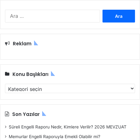
A
r
a
m
a
Reklam
:
Konu Başlıkları
K
o
n
u
B
Son Yazılar
a
ş
Süreli Engelli Raporu Nedir, Kimlere Verilir? 2026 MEVZUAT
l
Memurlar Engelli Raporuyla Emekli Olabilir mi?
ı