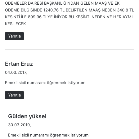
s
ÖDEMELER DAİRESİ BAŞKANLIĞINDAN GELEN MAAŞ VE EK
k
ı
ÖDEME BİLGİSİNDE 1240.76 TL BELİRTİLEN MAAŞ NEDEN 340.8 TL
i
l
KESİNTİ İLE 899.96 TLYE İNİYOR BU KESİNTİ NEDEN VE HER AYMI
:
V
KESİLECEK
e
r
Yanıtla
i
l
i
r
d
Ertan Eruz
?
e
2
04.03.2017,
d
0
Emekli sicil numaramı öğrenmek istiyorum
i
2
k
5
Yanıtla
G
i
Ü
:
N
d
Gülden yüksel
C
e
E
30.03.2019,
d
L
Emekli sicil numaramı öğrenmek istiyorum
i