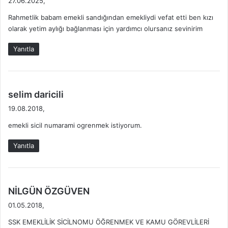
27.06.2025,
R
i
d
T
D
Rahmetlik babam emekli sandığından emekliydi vefat etti ben kızı
i
L
u
olarak yetim aylığı bağlanması için yardımcı olursanız sevinirim
k
A
r
i
R
u
Yanıtla
:
I
m
d
a
P
d
selim daricili
r
e
19.08.2018,
i
d
m
emekli sicil numarami ogrenmek istiyorum.
i
B
k
e
Yanıtla
i
l
:
g
e
s
d
NİLGÜN ÖZGÜVEN
i
e
01.05.2018,
N
d
a
SSK EMEKLİLİK SİCİLNOMU ÖĞRENMEK VE KAMU GÖREVLİLERİ
i