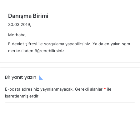
k
i
d
Danışma Birimi
:
e
30.03.2019,
d
Merhaba,
i
k
E devlet şifresi ile sorgulama yapabilirsiniz. Ya da en yakın sgm
i
merkezinden öğrenebilirsiniz.
:
Bir yanıt yazın
E-posta adresiniz yayınlanmayacak.
Gerekli alanlar
*
ile
işaretlenmişlerdir
Y
o
r
u