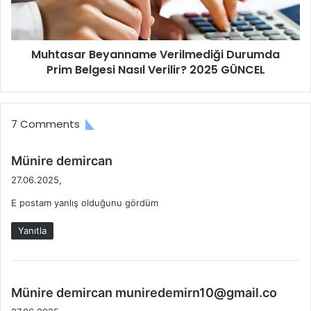
ı
a
N
r
e
B
K
Muhtasar Beyanname Verilmediği Durumda
e
a
Prim Belgesi Nasıl Verilir? 2025 GÜNCEL
y
d
a
a
n
r
n
7 Comments
?
a
B
m
A
e
d
Münire demircan
Ş
V
e
27.06.2025,
V
e
d
U
r
E postam yanlış olduğunu gördüm
i
R
i
k
U
l
Yanıtla
i
S
m
:
U
e
,
d
Ş
i
d
Münire demircan
muniredemirn10@gmail.co
A
ğ
e