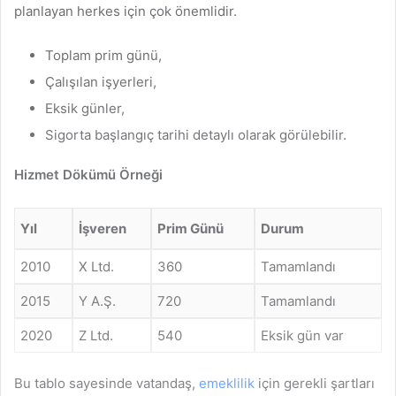
planlayan herkes için çok önemlidir.
Toplam prim günü,
Çalışılan işyerleri,
Eksik günler,
Sigorta başlangıç tarihi detaylı olarak görülebilir.
Hizmet Dökümü Örneği
Yıl
İşveren
Prim Günü
Durum
2010
X Ltd.
360
Tamamlandı
2015
Y A.Ş.
720
Tamamlandı
2020
Z Ltd.
540
Eksik gün var
Bu tablo sayesinde vatandaş,
emeklilik
için gerekli şartları