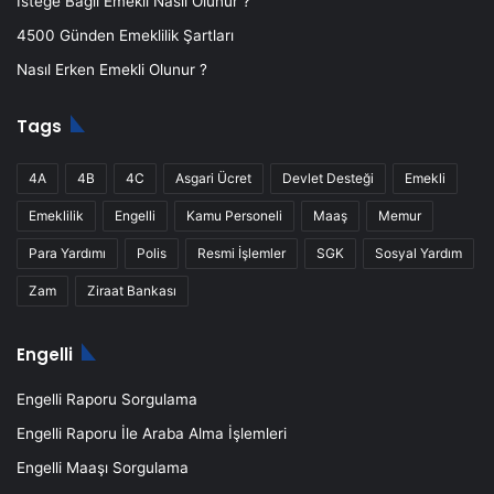
İsteğe Bağlı Emekli Nasıl Olunur ?
4500 Günden Emeklilik Şartları
Nasıl Erken Emekli Olunur ?
Tags
4A
4B
4C
Asgari Ücret
Devlet Desteği
Emekli
Emeklilik
Engelli
Kamu Personeli
Maaş
Memur
Para Yardımı
Polis
Resmi İşlemler
SGK
Sosyal Yardım
Zam
Ziraat Bankası
Engelli
Engelli Raporu Sorgulama
Engelli Raporu İle Araba Alma İşlemleri
Engelli Maaşı Sorgulama