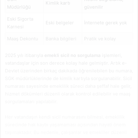
Kimlik kartı
Müdürlüğü
güvenilir
Eski Sigorta
Eski belgeler
İnternete gerek yok
Karnesi
Maaş Dekontu
Banka bilgileri
Pratik ve kolay
2025 yılı itibarıyla
emekli sicil no sorgulama
işlemleri,
vatandaşlar için son derece kolay hale gelmiştir. Artık e-
Devlet üzerinden birkaç dakikada öğrenilebilen bu numara,
SGK müdürlüklerinde de kimlik kartıyla sorgulanabilir. Sicil
numarası sayesinde emeklilik süreci daha şeffaf hale gelir,
hizmet dökümleri düzenli olarak kontrol edilebilir ve maaş
sorgulamaları yapılabilir.
Her vatandaşın kendi sicil numarasını bilmesi, emeklilik
sürecinde hak kaybı yaşamaması açısından hayati önem
taşımaktadır. Bu nedenle, çalışanlar ve emekliler düzenli