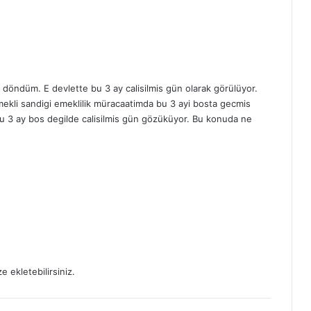
E
N
A
S
I
L
 döndüm. E devlette bu 3 ay calisilmis gün olarak görülüyor.
Y
 Emekli sandigi emeklilik müracaatimda bu 3 ayi bosta gecmis
A
u 3 ay bos degilde calisilmis gün gözüküyor. Bu konuda ne
P
I
L
I
R
?
e ekletebilirsiniz.