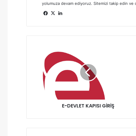
yolumuza devam ediyoruz. Sitemizi takip edin ve d
Fa
X
Lin
ce
ke
bo
dIn
ok
E
-
D
E
V
L
E
T
K
E-DEVLET KAPISI GİRİŞ
A
P
I
S
I