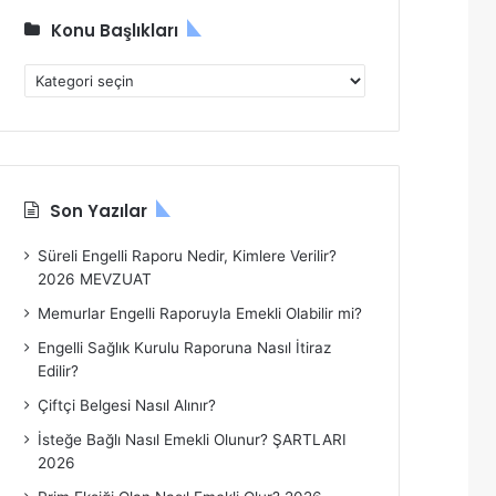
Konu Başlıkları
K
o
n
u
B
a
Son Yazılar
ş
l
Süreli Engelli Raporu Nedir, Kimlere Verilir?
ı
2026 MEVZUAT
k
l
Memurlar Engelli Raporuyla Emekli Olabilir mi?
a
Engelli Sağlık Kurulu Raporuna Nasıl İtiraz
r
Edilir?
ı
Çiftçi Belgesi Nasıl Alınır?
İsteğe Bağlı Nasıl Emekli Olunur? ŞARTLARI
2026