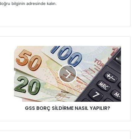
oğru bilginin adresinde kalın.
G
S
S
B
O
R
Ç
S
İ
GSS BORÇ SİLDİRME NASIL YAPILIR?
L
D
İ
R
M