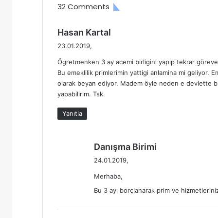
G
32 Comments
İ
R
d
Hasan Kartal
İ
e
Ş
23.01.2019,
d
Ögretmenken 3 ay acemi birligini yapip tekrar göreve
i
Bu emeklilik primlerimin yattigi anlamina mi geliyor.
k
olarak beyan ediyor. Madem öyle neden e devlette b
i
yapabilirim. Tsk.
:
Yanıtla
d
Danışma Birimi
e
24.01.2019,
d
Merhaba,
i
k
Bu 3 ayı borçlanarak prim ve hizmetleriniz
i
: