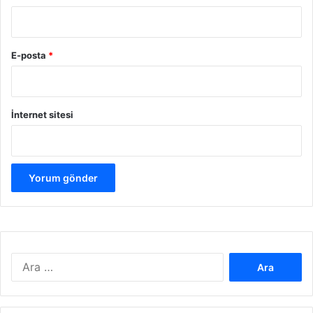
?
E-posta
*
İnternet sitesi
A
r
a
m