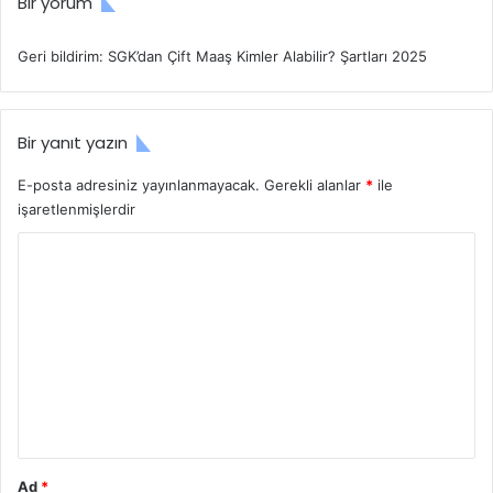
Bir yorum
ş
k
v
s
e
i
Geri bildirim:
SGK’dan Çift Maaş Kimler Alabilir? Şartları 2025
r
k
i
Y
ş
a
Bir yanıt yazın
A
t
ç
t
E-posta adresiniz yayınlanmayacak.
Gerekli alanlar
*
ile
m
ı
işaretlenmişlerdir
a
N
N
e
Y
a
d
o
s
e
ı
n
r
l
i
u
Y
N
a
e
m
p
d
*
ı
i
l
r
ı
?
Ad
*
r