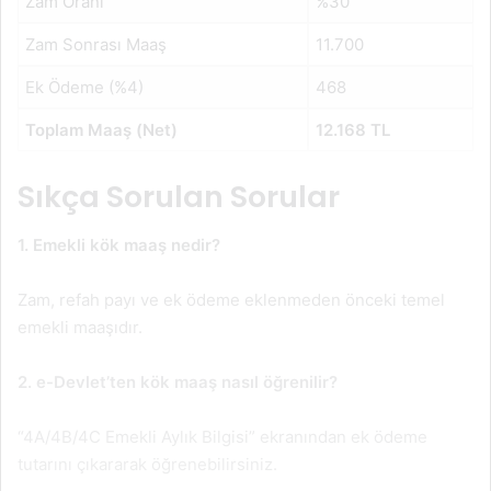
Zam Oranı
%30
Zam Sonrası Maaş
11.700
Ek Ödeme (%4)
468
Toplam Maaş (Net)
12.168 TL
Sıkça Sorulan Sorular
1. Emekli kök maaş nedir?
Zam, refah payı ve ek ödeme eklenmeden önceki temel
emekli maaşıdır.
2. e-Devlet’ten kök maaş nasıl öğrenilir?
“4A/4B/4C Emekli Aylık Bilgisi” ekranından ek ödeme
tutarını çıkararak öğrenebilirsiniz.