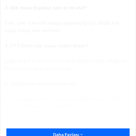
3. Kök maaş düşükse zam az mı olur?
Evet, zam oranı kök maaşa uygulandığı için düşük kök
maaş düşük zam demektir.
4. EYT’lilerin kök maaşı neden düşük?
Çoğu düşük prim ve kazanç bildirimiyle emekli olduğu için
kök maaşları taban seviyededir.
5. 2025’te kök maaş artacak mı?
Evet, yeni düzenleme ile en düşük kök maaşın 10.000
TL’ye çıkarılması beklenmektedir.
Daha Fazlası