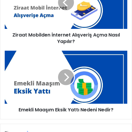
a
t
M
o
b
Ziraat Mobilden İnternet Alışveriş Açma Nasıl
i
Yapılır?
l
d
e
E
n
m
İ
e
n
k
t
l
e
i
r
M
n
a
e
a
t
Emekli Maaşım Eksik Yattı Nedeni Nedir?
ş
A
ı
l
m
ı
E