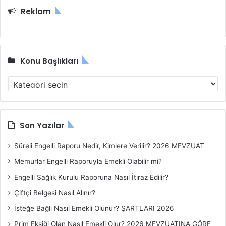
a
Reklam
:
Konu Başlıkları
K
o
n
u
B
Son Yazılar
a
ş
Süreli Engelli Raporu Nedir, Kimlere Verilir? 2026 MEVZUAT
l
Memurlar Engelli Raporuyla Emekli Olabilir mi?
ı
k
Engelli Sağlık Kurulu Raporuna Nasıl İtiraz Edilir?
l
Çiftçi Belgesi Nasıl Alınır?
a
r
İsteğe Bağlı Nasıl Emekli Olunur? ŞARTLARI 2026
ı
Prim Eksiği Olan Nasıl Emekli Olur? 2026 MEVZUATINA GÖRE