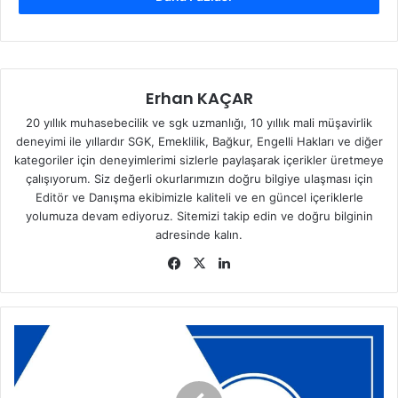
Erhan KAÇAR
20 yıllık muhasebecilik ve sgk uzmanlığı, 10 yıllık mali müşavirlik
deneyimi ile yıllardır SGK, Emeklilik, Bağkur, Engelli Hakları ve diğer
kategoriler için deneyimlerimi sizlerle paylaşarak içerikler üretmeye
çalışıyorum. Siz değerli okurlarımızın doğru bilgiye ulaşması için
Editör ve Danışma ekibimizle kaliteli ve en güncel içeriklerle
yolumuza devam ediyoruz. Sitemizi takip edin ve doğru bilginin
adresinde kalın.
Fa
X
Lin
ce
ke
bo
dIn
ok
Z
i
r
a