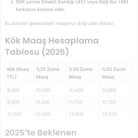
SSK yerine Emekli Sandığı (4C) veya Bağ-Kur (4B)
farklarını kontrol edin.
Bu adımlar gelecekteki maaşınızı doğrudan etkiler.
Kök Maaş Hesaplama
Tablosu (2025)
Kök Maaş
%25 Zamlı
%30 Zamlı
%35 Zamlı
(TL)
Maaş
Maaş
Maaş
8.000
10.000
10.400
10.800
9.000
11.250
11.700
12.150
10.000
12.500
13.000
13.500
2025’te Beklenen