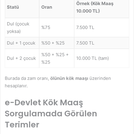
Örnek (Kök Maaş
Statü
Oran
10.000 TL)
Dul (çocuk
%75
7.500 TL
yoksa)
Dul + 1 çocuk
%50 + %25
7.500 TL
%50 + %25 +
Dul + 2 çocuk
10.000 TL (tam)
%25
Burada da zam oranı,
ölünün kök maaşı
üzerinden
hesaplanır.
e-Devlet Kök Maaş
Sorgulamada Görülen
Terimler