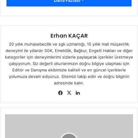
Daha Fazlası
İş Merkez Kat:2 No:75 Elbistan\Kahramanmaraş
Telefon:
0(344) 415 02 50
Fax:
0(344) 415 61 62
Erhan KAÇAR
20 yıllık muhasebecilik ve sgk uzmanlığı, 10 yıllık mali müşavirlik
E-mail:
elbistansgm@sgk.gov.tr
(bkz:
Sosyal Güvenlik
deneyimi ile yıllardır SGK, Emeklilik, Bağkur, Engelli Hakları ve diğer
Kurumu
)
kategoriler için deneyimlerimi sizlerle paylaşarak içerikler üretmeye
çalışıyorum. Siz değerli okurlarımızın doğru bilgiye ulaşması için
Editör ve Danışma ekibimizle kaliteli ve en güncel içeriklerle
yolumuza devam ediyoruz. Sitemizi takip edin ve doğru bilginin
adresinde kalın.
Fa
X
Lin
ce
ke
bo
dIn
ok
D
U
L
K