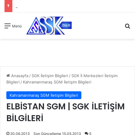
A
Menü
Anasayfa
/
SGK İletişim Bilgileri
/
SGK İl Merkezleri İletişim
Bilgileri
/
Kahramanmaraş SGM İletişim Bilgileri
Kahramanmaraş SGM İletişim Bilgileri
ELBİSTAN SGM | SGK İLETİŞİM
BİLGİLERİ
20.06.2013
Son Güncelleme 15.05.2013
5