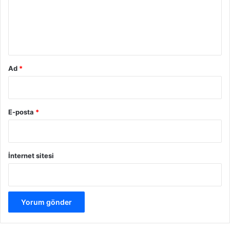
u
m
*
Ad
*
E-posta
*
İnternet sitesi