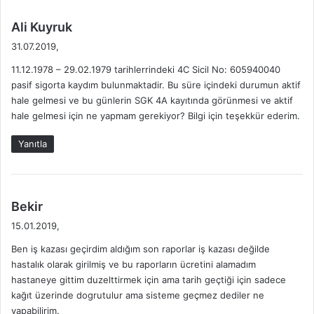
İ
K
M
İ
d
Ali Kuyruk
B
L
e
31.07.2019,
İ
E
d
L
T
11.12.1978 – 29.02.1979 tarihlerrindeki 4C Sicil No: 605940040
i
G
İ
pasif sigorta kaydım bulunmaktadir. Bu süre içindeki durumun aktif
k
İ
Ş
hale gelmesi ve bu günlerin SGK 4A kayıtında görünmesi ve aktif
i
L
İ
hale gelmesi için ne yapmam gerekiyor? Bilgi için teşekkür ederim.
:
E
M
R
B
Yanıtla
İ
İ
L
G
İ
d
Bekir
L
e
15.01.2019,
E
d
R
Ben iş kazası geçirdim aldığım son raporlar iş kazası değilde
i
İ
hastalık olarak girilmiş ve bu raporların ücretini alamadım
k
hastaneye gittim duzelttirmek için ama tarih geçtiği için sadece
i
kağıt üzerinde dogrutulur ama sisteme geçmez dediler ne
:
yapabilirim.