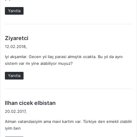
Yanıtla
d
Ziyaretci
e
12.02.2018,
d
Iyi akşamlar. Gecen yıl ilaç parasi almıştık ocakta. Bu yıl da aynı
i
sistem var mı yine alabiliyor muyuz?
k
i
Yanıtla
:
d
Ilhan cicek elbistan
e
20.02.2017,
d
Alman vatandasiyim ama mavi kartim var. Türkiye den emekli olabilir
i
iyim ben
k
i