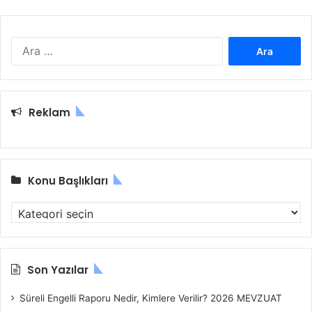
A
r
a
m
a
Reklam
:
Konu Başlıkları
K
o
n
u
B
Son Yazılar
a
ş
Süreli Engelli Raporu Nedir, Kimlere Verilir? 2026 MEVZUAT
l