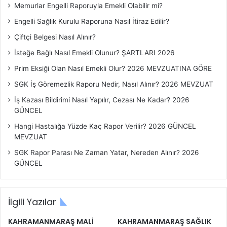
Memurlar Engelli Raporuyla Emekli Olabilir mi?
ı
k
Engelli Sağlık Kurulu Raporuna Nasıl İtiraz Edilir?
l
Çiftçi Belgesi Nasıl Alınır?
a
r
İsteğe Bağlı Nasıl Emekli Olunur? ŞARTLARI 2026
ı
Prim Eksiği Olan Nasıl Emekli Olur? 2026 MEVZUATINA GÖRE
SGK İş Göremezlik Raporu Nedir, Nasıl Alınır? 2026 MEVZUAT
İş Kazası Bildirimi Nasıl Yapılır, Cezası Ne Kadar? 2026
GÜNCEL
Hangi Hastalığa Yüzde Kaç Rapor Verilir? 2026 GÜNCEL
MEVZUAT
SGK Rapor Parası Ne Zaman Yatar, Nereden Alınır? 2026
GÜNCEL
İlgili Yazılar
KAHRAMANMARAŞ MALİ
KAHRAMANMARAŞ SAĞLIK