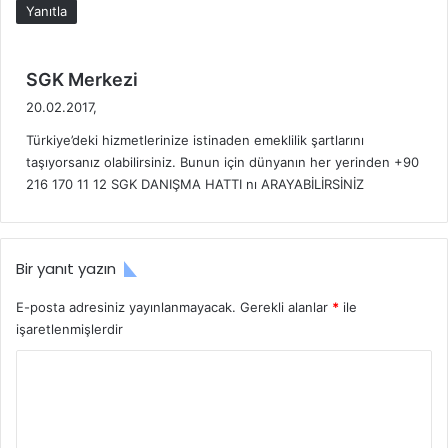
Yanıtla
:
d
SGK Merkezi
e
20.02.2017,
d
Türkiye’deki hizmetlerinize istinaden emeklilik şartlarını
i
taşıyorsanız olabilirsiniz. Bunun için dünyanın her yerinden +90
k
216 170 11 12 SGK DANIŞMA HATTI nı ARAYABİLİRSİNİZ
i
:
Bir yanıt yazın
E-posta adresiniz yayınlanmayacak.
Gerekli alanlar
*
ile
işaretlenmişlerdir
Y
o
r