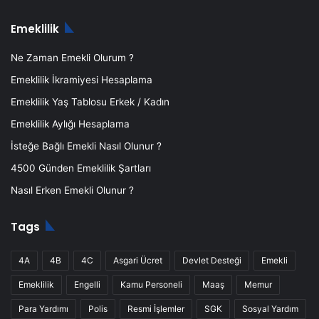
Emeklilik
Ne Zaman Emekli Olurum ?
Emeklilik İkramiyesi Hesaplama
Emeklilik Yaş Tablosu Erkek / Kadın
Emeklilik Aylığı Hesaplama
İsteğe Bağlı Emekli Nasıl Olunur ?
4500 Günden Emeklilik Şartları
Nasıl Erken Emekli Olunur ?
Tags
4A
4B
4C
Asgari Ücret
Devlet Desteği
Emekli
Emeklilik
Engelli
Kamu Personeli
Maaş
Memur
Para Yardımı
Polis
Resmi İşlemler
SGK
Sosyal Yardım