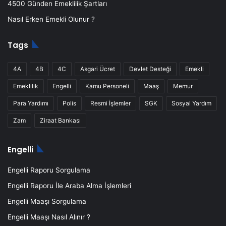
4500 Günden Emeklilik Şartları
Nasıl Erken Emekli Olunur ?
Tags
4A
4B
4C
Asgari Ücret
Devlet Desteği
Emekli
Emeklilik
Engelli
Kamu Personeli
Maaş
Memur
Para Yardımı
Polis
Resmi İşlemler
SGK
Sosyal Yardım
Zam
Ziraat Bankası
Engelli
Engelli Raporu Sorgulama
Engelli Raporu İle Araba Alma İşlemleri
Engelli Maaşı Sorgulama
Engelli Maaşı Nasıl Alınır ?