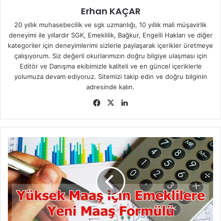
Erhan KAÇAR
20 yıllık muhasebecilik ve sgk uzmanlığı, 10 yıllık mali müşavirlik
deneyimi ile yıllardır SGK, Emeklilik, Bağkur, Engelli Hakları ve diğer
kategoriler için deneyimlerimi sizlerle paylaşarak içerikler üretmeye
çalışıyorum. Siz değerli okurlarımızın doğru bilgiye ulaşması için
Editör ve Danışma ekibimizle kaliteli ve en güncel içeriklerle
yolumuza devam ediyoruz. Sitemizi takip edin ve doğru bilginin
adresinde kalın.
Fa
X
Lin
ce
ke
bo
dIn
ok
Y
ü
k
s
e
k
M
a