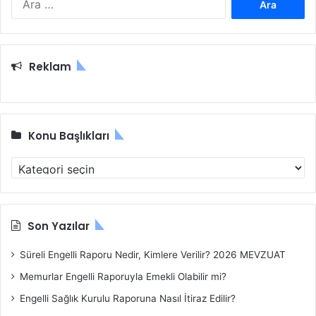
r
a
m
a
Reklam
:
Konu Başlıkları
K
o
n
u
B
Son Yazılar
a
ş
Süreli Engelli Raporu Nedir, Kimlere Verilir? 2026 MEVZUAT
l
Memurlar Engelli Raporuyla Emekli Olabilir mi?
ı
k
Engelli Sağlık Kurulu Raporuna Nasıl İtiraz Edilir?
l