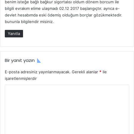
a
a
benim isteğe bağlı bağkur sigortalısı oldum dönem borcum ile
i
a
k
bilgili evrakım elime ulaşmadı 02.12 2017 başlangıçtır. ayrıca e-
k
ş
k
devlet hesabımda eski ödemiş olduğum borçlar gözükmektedir.
i
F
ı
bununla bilgilendir misiniz.
:
o
n
r
d
Yanıtla
m
a
ü
B
l
i
ü
l
Bir yanıt yazın
i
n
E-posta adresiniz yayınlanmayacak.
Gerekli alanlar
*
ile
m
işaretlenmişlerdir
e
y
Y
e
o
n
r
l
e
u
r
m
*