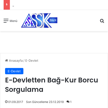
A
Menü
Anasayfa
/
E-Devlet
E-Devlet
E-Devletten Bağ-Kur Borcu
Sorgulama
01.09.2017
Son Güncelleme 23.12.2019
1