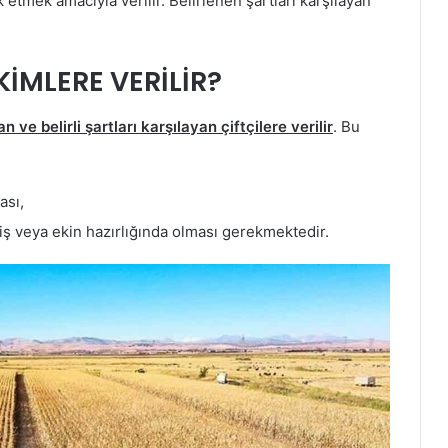
k etmek amacıyla verilir. Belirlenen şartları karşılayan
İMLERE VERİLİR?
an ve belirli şartları karşılayan çiftçilere verilir
. Bu
ası,
miş veya ekin hazırlığında olması gerekmektedir.