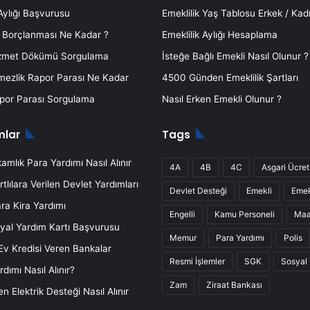
 Aylığı Başvurusu
Emeklilik Yaş Tablosu Erkek / Kad
k Borçlanması Ne Kadar ?
Emeklilik Aylığı Hesaplama
zmet Dökümü Sorgulama
İsteğe Bağlı Emekli Nasıl Olunur ?
mezlik Rapor Parası Ne Kadar
4500 Günden Emeklilik Şartları
or Parası Sorgulama
Nasıl Erken Emekli Olunur ?
mlar
Tags
mlık Para Yardımı Nasıl Alınır
4A
4B
4C
Asgari Ücret
rtlılara Verilen Devlet Yardımları
Devlet Desteği
Emekli
Emek
ra Kira Yardımı
Engelli
Kamu Personeli
Ma
yal Yardım Kartı Başvurusu
Memur
Para Yardımı
Polis
 Ev Kredisi Veren Bankalar
Resmi İşlemler
SGK
Sosyal
dımı Nasıl Alınır?
Zam
Ziraat Bankası
n Elektrik Desteği Nasıl Alınır