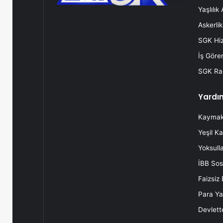
Yaşlılık
Askerli
SGK Hi
İş Göre
SGK Rap
Yardı
Kaymaka
Yeşil Ka
Yoksulla
İBB Sos
Faizsiz
Para Yar
Devlette