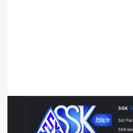
SGK
Süt Para
SGK’dan 