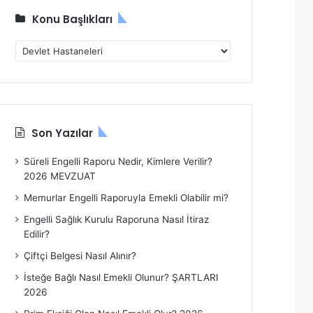
Konu Başlıkları
K
o
n
u
B
a
Son Yazılar
ş
l
Süreli Engelli Raporu Nedir, Kimlere Verilir?
ı
2026 MEVZUAT
k
l
Memurlar Engelli Raporuyla Emekli Olabilir mi?
a
Engelli Sağlık Kurulu Raporuna Nasıl İtiraz
r
Edilir?
ı
Çiftçi Belgesi Nasıl Alınır?
İsteğe Bağlı Nasıl Emekli Olunur? ŞARTLARI
2026