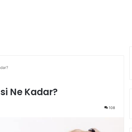
adar?
isi Ne Kadar?
108