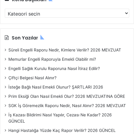
K
o
n
u
B
Son Yazılar
a
ş
Süreli Engelli Raporu Nedir, Kimlere Verilir? 2026 MEVZUAT
l
Memurlar Engelli Raporuyla Emekli Olabilir mi?
ı
k
Engelli Sağlık Kurulu Raporuna Nasıl İtiraz Edilir?
l
Çiftçi Belgesi Nasıl Alınır?
a
r
İsteğe Bağlı Nasıl Emekli Olunur? ŞARTLARI 2026
ı
Prim Eksiği Olan Nasıl Emekli Olur? 2026 MEVZUATINA GÖRE
SGK İş Göremezlik Raporu Nedir, Nasıl Alınır? 2026 MEVZUAT
İş Kazası Bildirimi Nasıl Yapılır, Cezası Ne Kadar? 2026
GÜNCEL
Hangi Hastalığa Yüzde Kaç Rapor Verilir? 2026 GÜNCEL