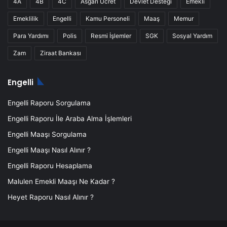
4A
4B
4C
Asgari Ücret
Devlet Desteği
Emekli
Emeklilik
Engelli
Kamu Personeli
Maaş
Memur
Para Yardımı
Polis
Resmi İşlemler
SGK
Sosyal Yardım
Zam
Ziraat Bankası
Engelli
Engelli Raporu Sorgulama
Engelli Raporu İle Araba Alma İşlemleri
Engelli Maaşı Sorgulama
Engelli Maaşı Nasıl Alınır ?
Engelli Raporu Hesaplama
Malulen Emekli Maaşı Ne Kadar ?
Heyet Raporu Nasıl Alınır ?