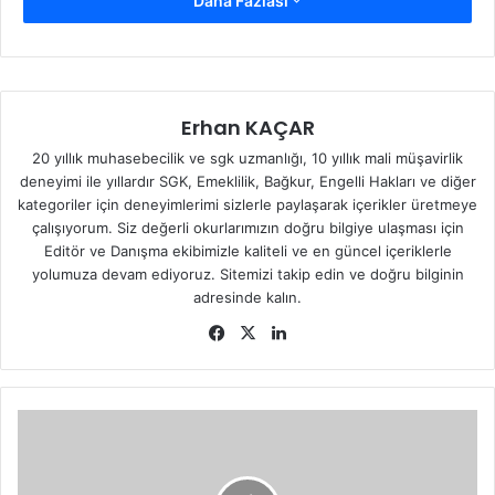
Daha Fazlası
Telefon:
0(486) 616 68 16
Fax:
0(486) 616 68 00
Erhan KAÇAR
E-mail:
myildiz25@sgk.gov.tr
(bkz:
Sosyal Güvenlik
20 yıllık muhasebecilik ve sgk uzmanlığı, 10 yıllık mali müşavirlik
Kurumu
)
deneyimi ile yıllardır SGK, Emeklilik, Bağkur, Engelli Hakları ve diğer
kategoriler için deneyimlerimi sizlerle paylaşarak içerikler üretmeye
çalışıyorum. Siz değerli okurlarımızın doğru bilgiye ulaşması için
Editör ve Danışma ekibimizle kaliteli ve en güncel içeriklerle
yolumuza devam ediyoruz. Sitemizi takip edin ve doğru bilginin
adresinde kalın.
Fa
X
Lin
ce
ke
bo
dIn
ok
Ş
I
R
N