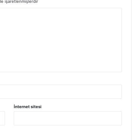
le işaretlenmişlerdir
İ
M
B
İ
L
G
İ
L
E
R
İ
İnternet sitesi