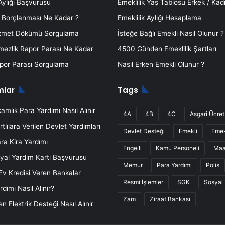
 Aylığı Başvurusu
Emeklilik Yaş Tablosu Erkek / Kad
k Borçlanması Ne Kadar ?
Emeklilik Aylığı Hesaplama
zmet Dökümü Sorgulama
İsteğe Bağlı Emekli Nasıl Olunur ?
mezlik Rapor Parası Ne Kadar
4500 Günden Emeklilik Şartları
or Parası Sorgulama
Nasıl Erken Emekli Olunur ?
mlar
Tags
mlık Para Yardımı Nasıl Alınır
4A
4B
4C
Asgari Ücret
rtlılara Verilen Devlet Yardımları
Devlet Desteği
Emekli
Emek
ra Kira Yardımı
Engelli
Kamu Personeli
Ma
yal Yardım Kartı Başvurusu
Memur
Para Yardımı
Polis
 Ev Kredisi Veren Bankalar
Resmi İşlemler
SGK
Sosyal
dımı Nasıl Alınır?
Zam
Ziraat Bankası
n Elektrik Desteği Nasıl Alınır