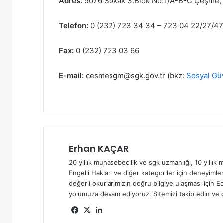
Adres:
5076 Sokak 3.Blok No:1/A-B-C Çeşme,
Telefon:
0 (232) 723 34 34 – 723 04 22/27/47
Fax:
0 (232) 723 03 66
E-mail:
cesmesgm@sgk.gov.tr
(bkz:
Sosyal Gü
Erhan KAÇAR
20 yıllık muhasebecilik ve sgk uzmanlığı, 10 yıllık m
Engelli Hakları ve diğer kategoriler için deneyimler
değerli okurlarımızın doğru bilgiye ulaşması için Ed
yolumuza devam ediyoruz. Sitemizi takip edin ve d
Fa
X
Lin
ce
ke