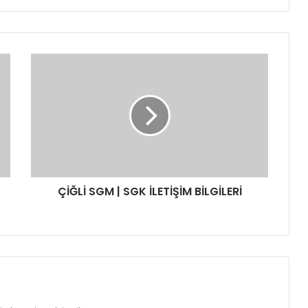
Ç
İ
Ğ
L
İ
S
G
M
|
ÇİĞLİ SGM | SGK İLETİŞİM BİLGİLERİ
S
G
K
İ
L
E
T
İ
Ş