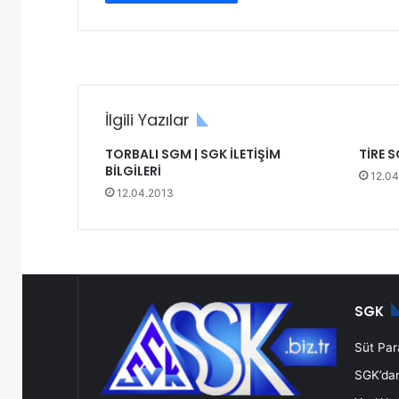
Ş
İ
M
B
İ
L
İlgili Yazılar
G
İ
TORBALI SGM | SGK İLETİŞİM
TİRE S
L
BİLGİLERİ
12.04
E
12.04.2013
R
İ
SGK
Süt Para
SGK’dan 