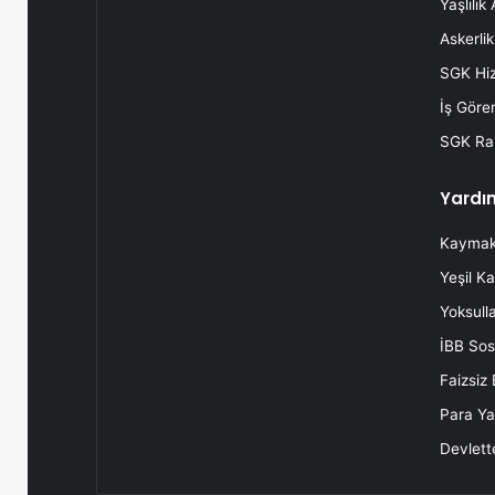
Yaşlılık
Askerli
SGK Hi
İş Göre
SGK Rap
Yardı
Kaymaka
Yeşil Ka
Yoksulla
İBB Sos
Faizsiz
Para Yar
Devlette