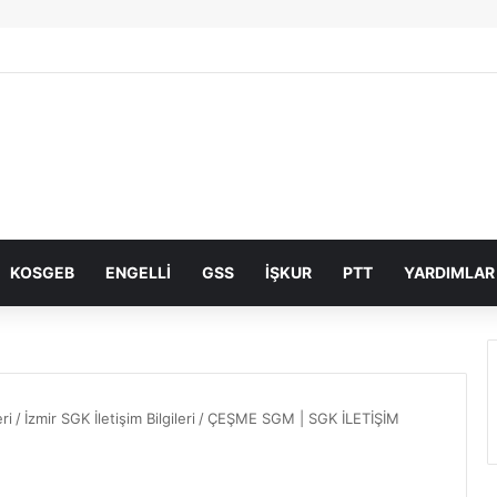
KOSGEB
ENGELLI
GSS
İŞKUR
PTT
YARDIMLAR
ri
/
İzmir SGK İletişim Bilgileri
/
ÇEŞME SGM | SGK İLETİŞİM