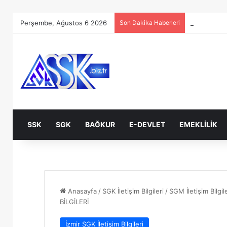
Perşembe, Ağustos 6 2026
Son Dakika Haberleri
SSK
SGK
BAĞKUR
E-DEVLET
EMEKLILIK
Anasayfa
/
SGK İletişim Bilgileri
/
SGM İletişim Bilgile
BİLGİLERİ
İzmir SGK İletişim Bilgileri