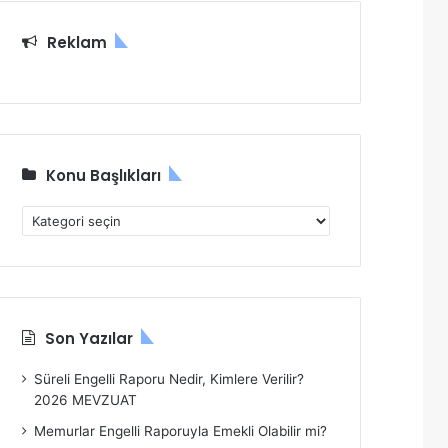
:
Reklam
Konu Başlıkları
K
o
n
u
B
a
Son Yazılar
ş
l
Süreli Engelli Raporu Nedir, Kimlere Verilir?
ı
2026 MEVZUAT
k
l
Memurlar Engelli Raporuyla Emekli Olabilir mi?
a