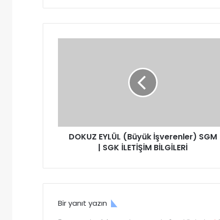
bo
dIn
ok
D
O
K
U
Z
E
Y
L
Ü
DOKUZ EYLÜL (Büyük İşverenler) SGM
L
| SGK İLETİŞİM BİLGİLERİ
(
B
ü
y
ü
k
Bir yanıt yazın
İ
ş