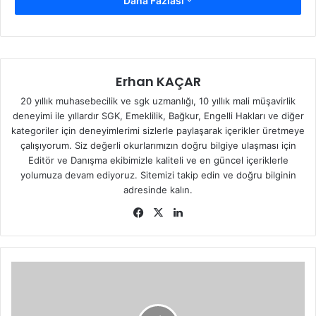
Daha Fazlası
Mahallesi Stadyum karşısı Düzağaç/Bingöl
Telefon:
0(426) 213 14 37
Fax:
0(426) 213 36 47
Erhan KAÇAR
20 yıllık muhasebecilik ve sgk uzmanlığı, 10 yıllık mali müşavirlik
E-mail:
bingolsgim@sgk.gov.tr
(bkz:
Sosyal Güvenlik
deneyimi ile yıllardır SGK, Emeklilik, Bağkur, Engelli Hakları ve diğer
Kurumu
)
kategoriler için deneyimlerimi sizlerle paylaşarak içerikler üretmeye
çalışıyorum. Siz değerli okurlarımızın doğru bilgiye ulaşması için
Editör ve Danışma ekibimizle kaliteli ve en güncel içeriklerle
yolumuza devam ediyoruz. Sitemizi takip edin ve doğru bilginin
adresinde kalın.
Fa
X
Lin
ce
ke
bo
dIn
ok
T
U
N
C