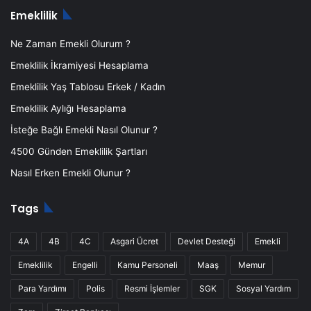
Emeklilik
Ne Zaman Emekli Olurum ?
Emeklilik İkramiyesi Hesaplama
Emeklilik Yaş Tablosu Erkek / Kadın
Emeklilik Aylığı Hesaplama
İsteğe Bağlı Emekli Nasıl Olunur ?
4500 Günden Emeklilik Şartları
Nasıl Erken Emekli Olunur ?
Tags
4A
4B
4C
Asgari Ücret
Devlet Desteği
Emekli
Emeklilik
Engelli
Kamu Personeli
Maaş
Memur
Para Yardımı
Polis
Resmi İşlemler
SGK
Sosyal Yardım