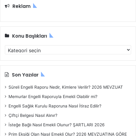
a
Reklam
:
Konu Başlıkları
K
o
n
u
B
Son Yazılar
a
ş
Süreli Engelli Raporu Nedir, Kimlere Verilir? 2026 MEVZUAT
l
Memurlar Engelli Raporuyla Emekli Olabilir mi?
ı
k
Engelli Sağlık Kurulu Raporuna Nasıl İtiraz Edilir?
l
Çiftçi Belgesi Nasıl Alınır?
a
r
İsteğe Bağlı Nasıl Emekli Olunur? ŞARTLARI 2026
ı
Prim Eksiği Olan Nasıl Emekli Olur? 2026 MEVZUATINA GÖRE