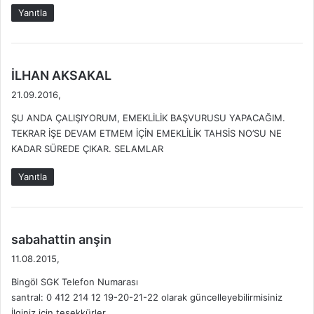
Yanıtla
d
İLHAN AKSAKAL
e
21.09.2016,
d
ŞU ANDA ÇALIŞIYORUM, EMEKLİLİK BAŞVURUSU YAPACAĞIM.
i
TEKRAR İŞE DEVAM ETMEM İÇİN EMEKLİLİK TAHSİS NO’SU NE
k
KADAR SÜREDE ÇIKAR. SELAMLAR
i
:
Yanıtla
d
sabahattin anşin
e
11.08.2015,
d
Bingöl SGK Telefon Numarası
i
santral: 0 412 214 12 19-20-21-22 olarak güncelleyebilirmisiniz
k
İlginiz için teşekkürler