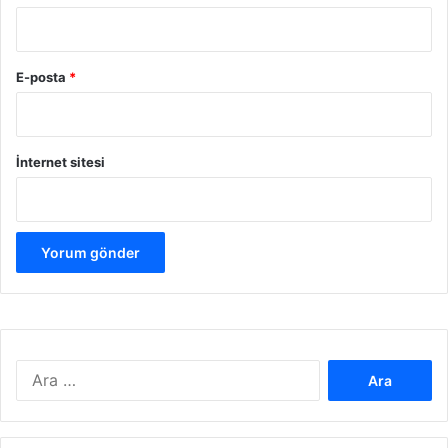
E-posta
*
İnternet sitesi
A
r
a
m