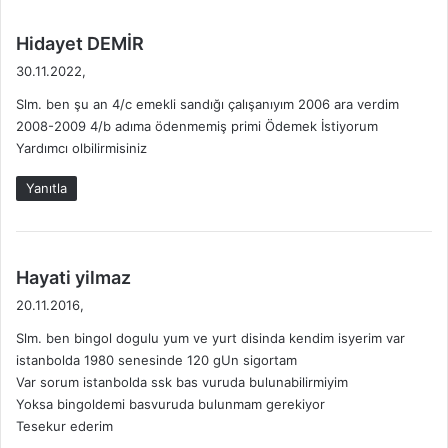
d
Hidayet DEMİR
e
30.11.2022,
d
Slm. ben şu an 4/c emekli sandığı çalışanıyım 2006 ara verdim
i
2008-2009 4/b adıma ödenmemiş primi Ödemek İstiyorum
k
Yardımcı olbilirmisiniz
i
:
Yanıtla
d
Hayati yilmaz
e
20.11.2016,
d
Slm. ben bingol dogulu yum ve yurt disinda kendim isyerim var
i
istanbolda 1980 senesinde 120 gUn sigortam
k
Var sorum istanbolda ssk bas vuruda bulunabilirmiyim
i
Yoksa bingoldemi basvuruda bulunmam gerekiyor
:
Tesekur ederim