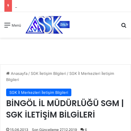
A
Menü
Anasayfa
/
SGK İletişim Bilgileri
/
SGK İl Merkezleri İletişim
Bilgileri
SGK İl Merkezleri İletişim Bilgileri
BİNGÖL İL MÜDÜRLÜĞÜ SGM |
SGK İLETİŞİM BİLGİLERİ
15.06.2013
Son Güncelleme 27.12.2019
6