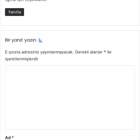
i
:
Yanıtla
Bir yanıt yazın
E-posta adresiniz yayınlanmayacak.
Gerekli alanlar
*
ile
işaretlenmişlerdir
Y
o
r
u
m
*
Ad
*