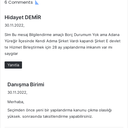
6 Comments
İ
E
L
T
E
İ
d
Hidayet DEMİR
T
Ş
e
30.11.2022,
İ
İ
d
Ş
M
Slm Bu mesaj Bilgilendirme amaçlı Borç Durumum Yok ama Adana
i
İ
B
Yüreğir İlçesinde Kendi Adıma Şirket Vardı kapandı Şirket E devlet
k
M
İ
te Hizmet Birleştirmek için 28 ay yapılandırma imkanım var mı
i
B
L
saygılar
:
İ
G
L
İ
Yanıtla
G
L
İ
E
L
R
d
Danışma Birimi
E
İ
e
30.11.2022,
R
d
İ
Merhaba,
i
k
Seçimden önce yeni bir yapılandırma kanunu çıkma olasılığı
i
yüksek. sonrasında taksitlendirme yapabilirsiniz.
: