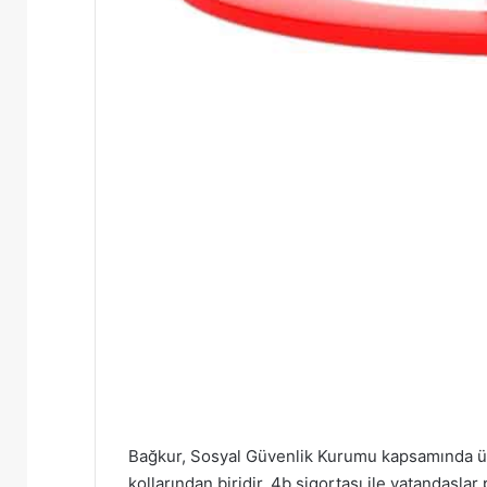
Bağkur, Sosyal Güvenlik Kurumu kapsamında ü
kollarından biridir. 4b sigortası ile vatandaşla