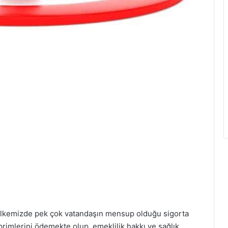
lkemizde pek çok vatandaşın mensup olduğu sigorta
r primlerini ödemekte olup, emeklilik hakkı ve sağlık