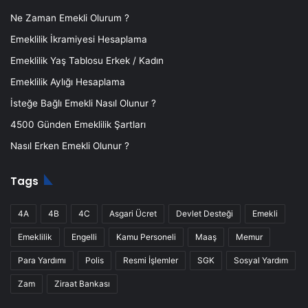
Ne Zaman Emekli Olurum ?
Emeklilik İkramiyesi Hesaplama
Emeklilik Yaş Tablosu Erkek / Kadın
Emeklilik Aylığı Hesaplama
İsteğe Bağlı Emekli Nasıl Olunur ?
4500 Günden Emeklilik Şartları
Nasıl Erken Emekli Olunur ?
Tags
4A
4B
4C
Asgari Ücret
Devlet Desteği
Emekli
Emeklilik
Engelli
Kamu Personeli
Maaş
Memur
Para Yardımı
Polis
Resmi İşlemler
SGK
Sosyal Yardım
Zam
Ziraat Bankası