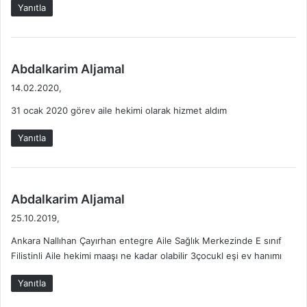
Yanıtla
d
Abdalkarim Aljamal
e
14.02.2020,
d
31 ocak 2020 görev aile hekimi olarak hizmet aldım
i
k
Yanıtla
i
:
d
Abdalkarim Aljamal
e
25.10.2019,
d
Ankara Nallıhan Çayırhan entegre Aile Sağlık Merkezinde E sınıf
i
Filistinli Aile hekimi maaşı ne kadar olabilir 3çocukl eşi ev hanımı
k
i
Yanıtla
: