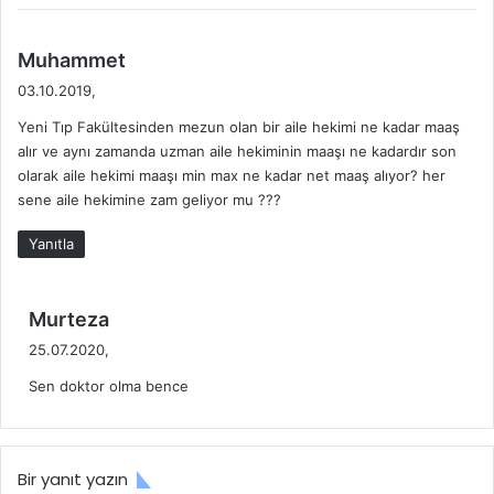
d
Muhammet
e
03.10.2019,
d
Yeni Tıp Fakültesinden mezun olan bir aile hekimi ne kadar maaş
i
alır ve aynı zamanda uzman aile hekiminin maaşı ne kadardır son
k
olarak aile hekimi maaşı min max ne kadar net maaş alıyor? her
i
sene aile hekimine zam geliyor mu ???
:
Yanıtla
d
Murteza
e
25.07.2020,
d
Sen doktor olma bence
i
k
i
:
Bir yanıt yazın