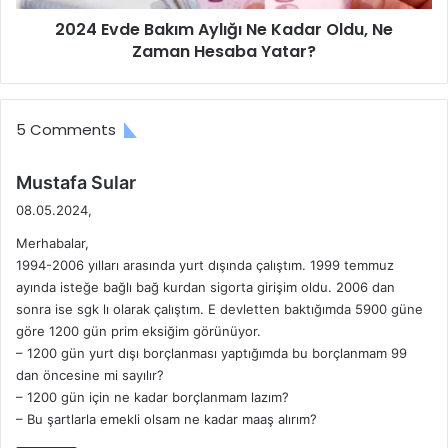
Zaman
2024 Evde Bakım Aylığı Ne Kadar Oldu, Ne
Hesaba
Yatar?
Zaman Hesaba Yatar?
5 Comments
d
Mustafa Sular
e
08.05.2024,
d
Merhabalar,
i
1994-2006 yılları arasında yurt dışında çalıştım. 1999 temmuz
k
ayında isteğe bağlı bağ kurdan sigorta girişim oldu. 2006 dan
i
sonra ise sgk lı olarak çalıştım. E devletten baktığımda 5900 güne
:
göre 1200 gün prim eksiğim görünüyor.
– 1200 gün yurt dışı borçlanması yaptığımda bu borçlanmam 99
dan öncesine mi sayılır?
– 1200 gün için ne kadar borçlanmam lazım?
– Bu şartlarla emekli olsam ne kadar maaş alırım?