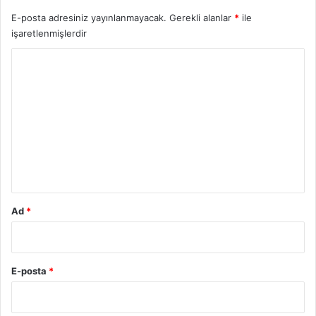
E-posta adresiniz yayınlanmayacak.
Gerekli alanlar
*
ile
işaretlenmişlerdir
Y
o
r
u
m
*
Ad
*
E-posta
*