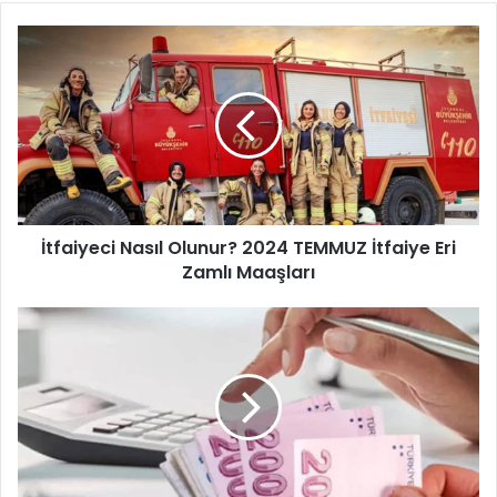
İtfaiyeci
Nasıl
Olunur?
2024
TEMMUZ
İtfaiye
Eri
Zamlı
Maaşları
İtfaiyeci Nasıl Olunur? 2024 TEMMUZ İtfaiye Eri
Zamlı Maaşları
2024
Evde
Bakım
Aylığı
Ne
Kadar
Oldu,
Ne