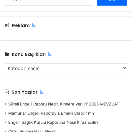
r
a
m
a
Reklam
:
Konu Başlıkları
K
o
n
u
B
Son Yazılar
a
ş
Süreli Engelli Raporu Nedir, Kimlere Verilir? 2026 MEVZUAT
l
Memurlar Engelli Raporuyla Emekli Olabilir mi?
ı
k
Engelli Sağlık Kurulu Raporuna Nasıl İtiraz Edilir?
l
Çiftçi Belgesi Nasıl Alınır?