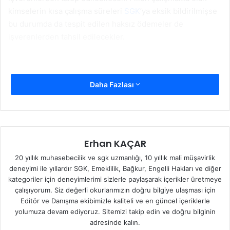
kimselerin kısa çalışma süreleri
SGK
’ya eksik bildirilmişse
bu durumda da tespit edilen haksız ödemeler de
işverenlerden tahsil edilecekler.
Daha Fazlası
Erhan KAÇAR
20 yıllık muhasebecilik ve sgk uzmanlığı, 10 yıllık mali müşavirlik
deneyimi ile yıllardır SGK, Emeklilik, Bağkur, Engelli Hakları ve diğer
kategoriler için deneyimlerimi sizlerle paylaşarak içerikler üretmeye
çalışıyorum. Siz değerli okurlarımızın doğru bilgiye ulaşması için
Editör ve Danışma ekibimizle kaliteli ve en güncel içeriklerle
yolumuza devam ediyoruz. Sitemizi takip edin ve doğru bilginin
adresinde kalın.