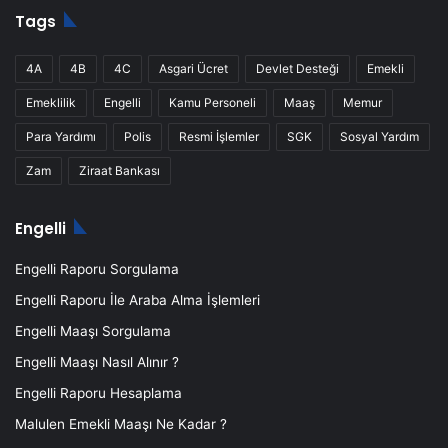
Tags
4A
4B
4C
Asgari Ücret
Devlet Desteği
Emekli
Emeklilik
Engelli
Kamu Personeli
Maaş
Memur
Para Yardımı
Polis
Resmi İşlemler
SGK
Sosyal Yardım
Zam
Ziraat Bankası
Engelli
Engelli Raporu Sorgulama
Engelli Raporu İle Araba Alma İşlemleri
Engelli Maaşı Sorgulama
Engelli Maaşı Nasıl Alınır ?
Engelli Raporu Hesaplama
Malulen Emekli Maaşı Ne Kadar ?