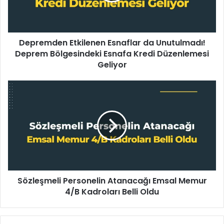
Bölgesindeki
Esnafa
Kredi
Depremden Etkilenen Esnaflar da Unutulmadı!
Düzenlemesi
Geliyor
Deprem Bölgesindeki Esnafa Kredi Düzenlemesi
Geliyor
Sözleşmeli
Personelin
Atanacağı
Emsal
Memur
4/B
Kadroları
Belli
Oldu
Sözleşmeli Personelin Atanacağı Emsal Memur
4/B Kadroları Belli Oldu