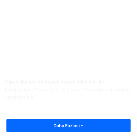
Öğrenciler için ödenecek destek ödemesi için
başvurunuzu “
Öğrenci Yardım Parası
” başvuru ekranından
yapabilirsiniz.
Daha Fazlası