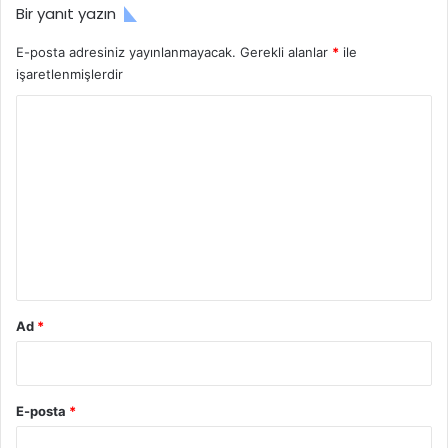
Bir yanıt yazın
E-posta adresiniz yayınlanmayacak.
Gerekli alanlar
*
ile
işaretlenmişlerdir
Y
o
r
u
m
*
Ad
*
E-posta
*