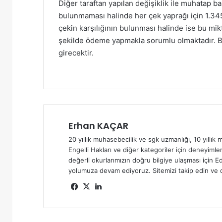
Diğer taraftan yapılan değişiklik ile muhatap ba
bulunmaması halinde her çek yaprağı için 1.3
çekin karşılığının bulunması halinde ise bu mi
şekilde ödeme yapmakla sorumlu olmaktadır. Be
girecektir.
Erhan KAÇAR
20 yıllık muhasebecilik ve sgk uzmanlığı, 10 yıllık m
Engelli Hakları ve diğer kategoriler için deneyimler
değerli okurlarımızın doğru bilgiye ulaşması için Ed
yolumuza devam ediyoruz. Sitemizi takip edin ve d
Fa
X
Lin
ce
ke
bo
dIn