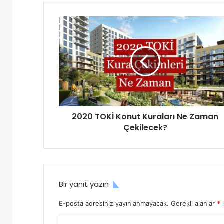
ok
2
0
2
0
T
O
K
İ
K
2020 TOKİ Konut Kuraları Ne Zaman
o
Çekilecek?
n
u
t
K
u
r
Bir yanıt yazın
a
l
E-posta adresiniz yayınlanmayacak.
Gerekli alanlar
*
i
a
r
Y