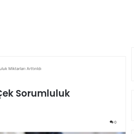
uk Miktarları Arttırıldı
 Çek Sorumluluk
0