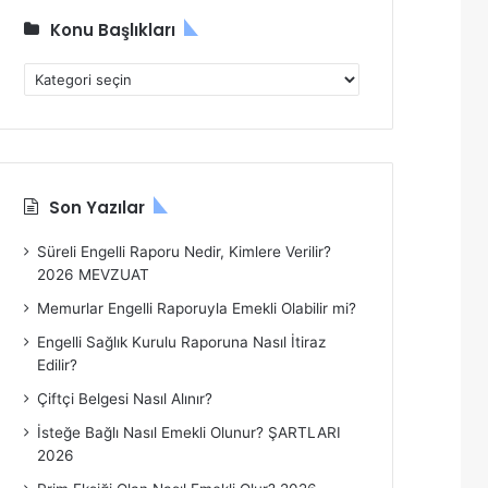
Konu Başlıkları
K
o
n
u
B
a
Son Yazılar
ş
l
Süreli Engelli Raporu Nedir, Kimlere Verilir?
ı
2026 MEVZUAT
k
l
Memurlar Engelli Raporuyla Emekli Olabilir mi?
a
Engelli Sağlık Kurulu Raporuna Nasıl İtiraz
r
Edilir?
ı
Çiftçi Belgesi Nasıl Alınır?
İsteğe Bağlı Nasıl Emekli Olunur? ŞARTLARI
2026