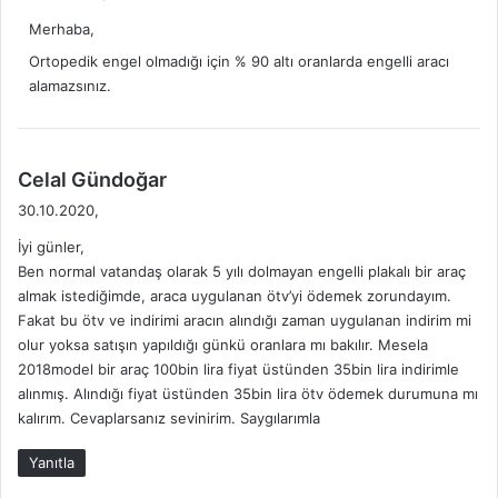
d
Merhaba,
i
k
Ortopedik engel olmadığı için % 90 altı oranlarda engelli aracı
i
alamazsınız.
:
d
Celal Gündoğar
e
30.10.2020,
d
İyi günler,
i
Ben normal vatandaş olarak 5 yılı dolmayan engelli plakalı bir araç
k
almak istediğimde, araca uygulanan ötv’yi ödemek zorundayım.
i
Fakat bu ötv ve indirimi aracın alındığı zaman uygulanan indirim mi
:
olur yoksa satışın yapıldığı günkü oranlara mı bakılır. Mesela
2018model bir araç 100bin lira fiyat üstünden 35bin lira indirimle
alınmış. Alındığı fiyat üstünden 35bin lira ötv ödemek durumuna mı
kalırım. Cevaplarsanız sevinirim. Saygılarımla
Yanıtla