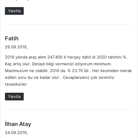
k
i
Yanıtla
:
d
Fatih
e
29.09.2019,
d
2019 yılında araç alımı 247.400 tl herşey dahil di 2020 tahmini %.
i
Kaç artış olur. Detaylı bilgi vermenizi istiyorum minimum.
k
Maximus’um ne olabilir. 2019 da. % 23.70 İdi . Her kesimden merak
i
edilen soru bu ne kadar olur . Cevaplarsanız çok seviniriz
:
tesekkürler
Yanıtla
d
İlhan Atay
e
24.09.2019,
d