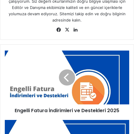
çalışıyorum. Siz değerli okurlarımızın doğru bilgiye ulaşması için
Editör ve Danışma ekibimizle kaliteli ve en güncel içeriklerle
yolumuza devam ediyoruz. Sitemizi takip edin ve doğru bilginin
adresinde kalın.
Fa
X
Lin
ce
ke
bo
dIn
ok
E
n
g
e
l
l
i
F
a
Engelli Fatura İndirimleri ve Destekleri 2025
t
u
r
İ
a
ş