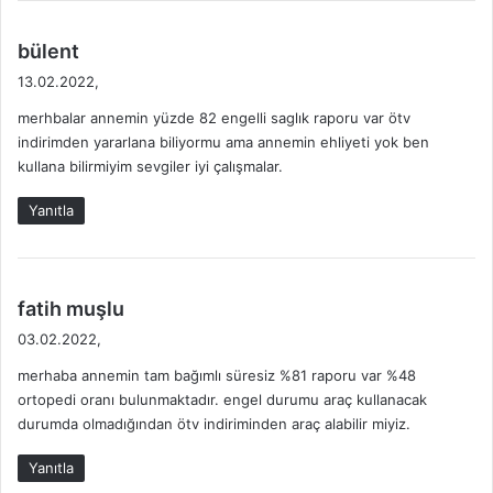
N
C
d
bülent
E
e
13.02.2022,
L
d
merhbalar annemin yüzde 82 engelli saglık raporu var ötv
i
indirimden yararlana biliyormu ama annemin ehliyeti yok ben
k
kullana bilirmiyim sevgiler iyi çalışmalar.
i
:
Yanıtla
d
fatih muşlu
e
03.02.2022,
d
merhaba annemin tam bağımlı süresiz %81 raporu var %48
i
ortopedi oranı bulunmaktadır. engel durumu araç kullanacak
k
durumda olmadığından ötv indiriminden araç alabilir miyiz.
i
:
Yanıtla