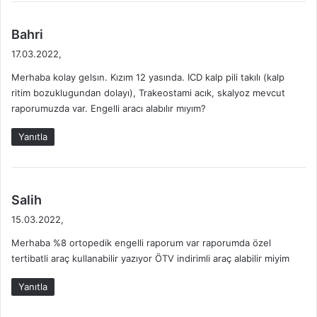
i
a
2
r
d
Bahri
0
,
e
17.03.2022,
2
N
d
5
a
Merhaba kolay gelsın. Kızım 12 yasında. ICD kalp pili takılı (kalp
i
s
ritim bozuklugundan dolayı), Trakeostami acık, skalyoz mevcut
k
ı
raporumuzda var. Engelli aracı alabılır mıyım?
i
l
:
A
Yanıtla
l
ı
n
ı
d
Salih
r
e
15.03.2022,
?
d
2
Merhaba %8 ortopedik engelli raporum var raporumda özel
i
0
tertibatli araç kullanabilir yazıyor ÖTV indirimli araç alabilir miyim
k
2
i
5
Yanıtla
:
G
Ü