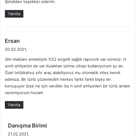
Şimdiden teşekkür ederim.
Yanıtla
d
Ersan
e
20.02.2021,
d
Slm malülen emekliyim %52 engelli sağlık raporum var süresiz. H
i
sınıfı ehliyetim de var Kulaktan işitme cihazı kullanıyorum şu an.
k
Özel tetbikatsız sıfır araç alabiliyoruz mu otomatik vites kendi
i
adımıza. Bir türlü çözemedim herkes farklı farklı bişey ler
:
konuşuyor bize ne için verdiler bu h sınıf ehliyetleri bir türlü anlam
veremiyorum hocam
Yanıtla
d
Danışma Birimi
e
21.02.2021,