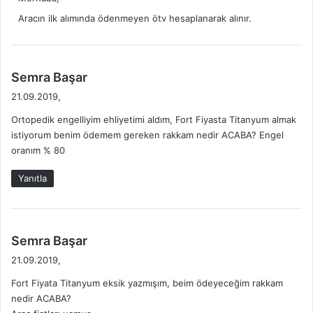
i
k
Aracın ilk alımında ödenmeyen ötv hesaplanarak alınır.
i
:
d
Semra Başar
e
21.09.2019,
d
Ortopedik engelliyim ehliyetimi aldım, Fort Fiyasta Titanyum almak
i
istiyorum benim ödemem gereken rakkam nedir ACABA? Engel
k
oranım % 80
i
:
Yanıtla
d
Semra Başar
e
21.09.2019,
d
Fort Fiyata Titanyum eksik yazmışım, beim ödeyeceğim rakkam
i
nedir ACABA?
k