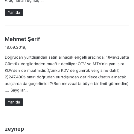
Araç fiatları uçmuş …
i
:
Yanıtla
d
Mehmet Şerif
e
18.09.2019,
d
Doğrudan yurtdışından satın alınacak engelli aracında; 1)Mevzuatta
i
Gümrük Vergilerinden muaftır deniliyor.ÖTV ve MTV’nin yanı sıra
k
KDV’den de muafmıdır.(Çünkü KDV de gümrük vergisine dahil)
i
2)247.400₺ sınırı doğrudan yurtdışından getirilecek/satın alınacak
:
araçlarda da geçerlimidir?(Ben mevzuatta böyle bir limit görmedim)
…. Saygılar…
Yanıtla
d
zeynep