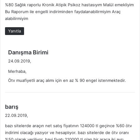
%80 Sağlık raporlu Kronik Atipik Psikoz hastasıyım Malül emekliyim
i
Bu Raporum ile engelli indiriminden faydalanabilirmiyim Araç
k
alabilirmiyim
i
:
Yanıtla
d
Danışma Birimi
e
24.09.2019,
d
Merhaba,
i
k
Ötv muafiyetli araç alımı için en az % 90 engel istenmektedir.
i
:
d
barış
e
22.09.2019,
d
bazı sitelerde araçın net satış fiyatının 124000 tl geçince %60 ötv
i
indirimi olacağı yazıyor ve hesaplıyor. bazı sitelerde de ötv oranı
k
%50 olarak veriliyor. bayi fiyatı 210000 tl olan bir araça iki ayrı