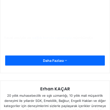
Yasal vasiyle ve
sağlık kurulu raporuyla
mümkündür
.
Daha Fazlası
Erhan KAÇAR
20 yıllık muhasebecilik ve sgk uzmanlığı, 10 yıllık mali müşavirlik
deneyimi ile yıllardır SGK, Emeklilik, Bağkur, Engelli Hakları ve diğer
kategoriler için deneyimlerimi sizlerle paylaşarak içerikler üretmeye