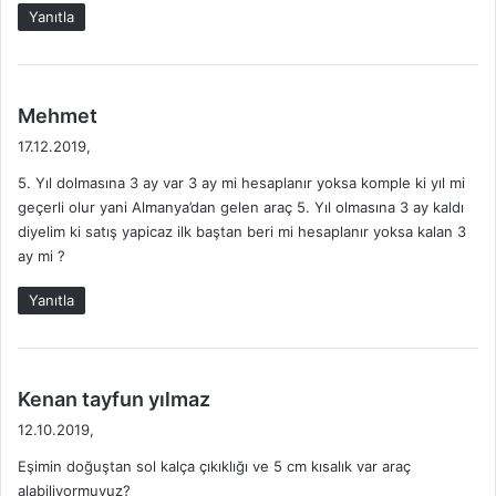
:
Yanıtla
d
Mehmet
e
17.12.2019,
d
5. Yıl dolmasına 3 ay var 3 ay mi hesaplanır yoksa komple ki yıl mi
i
geçerli olur yani Almanya’dan gelen araç 5. Yıl olmasına 3 ay kaldı
k
diyelim ki satış yapicaz ilk baştan beri mi hesaplanır yoksa kalan 3
i
ay mi ?
:
Yanıtla
d
Kenan tayfun yılmaz
e
12.10.2019,
d
Eşimin doğuştan sol kalça çıkıklığı ve 5 cm kısalık var araç
i
alabiliyormuyuz?