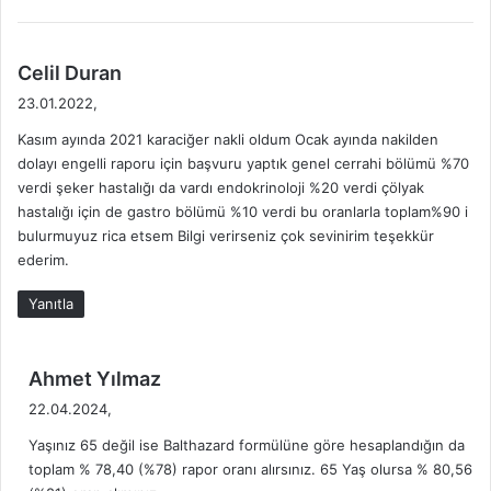
d
Celil Duran
e
23.01.2022,
d
Kasım ayında 2021 karaciğer nakli oldum Ocak ayında nakilden
i
dolayı engelli raporu için başvuru yaptık genel cerrahi bölümü %70
k
verdi şeker hastalığı da vardı endokrinoloji %20 verdi çölyak
i
hastalığı için de gastro bölümü %10 verdi bu oranlarla toplam%90 i
:
bulurmuyuz rica etsem Bilgi verirseniz çok sevinirim teşekkür
ederim.
Yanıtla
d
Ahmet Yılmaz
e
22.04.2024,
d
Yaşınız 65 değil ise Balthazard formülüne göre hesaplandığın da
i
toplam % 78,40 (%78) rapor oranı alırsınız. 65 Yaş olursa % 80,56
k