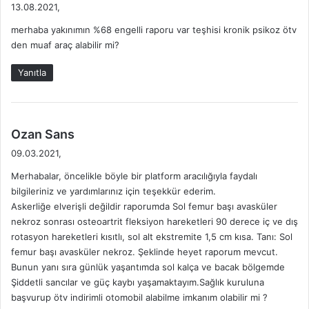
e
13.08.2021,
d
merhaba yakınımın %68 engelli raporu var teşhisi kronik psikoz ötv
i
den muaf araç alabilir mi?
k
i
Yanıtla
:
d
Ozan Sans
e
09.03.2021,
d
Merhabalar, öncelikle böyle bir platform aracılığıyla faydalı
i
bilgileriniz ve yardımlarınız için teşekkür ederim.
k
Askerliğe elverişli değildir raporumda Sol femur başı avasküler
i
nekroz sonrası osteoartrit fleksiyon hareketleri 90 derece iç ve dış
:
rotasyon hareketleri kısıtlı, sol alt ekstremite 1,5 cm kısa. Tanı: Sol
femur başı avasküler nekroz. Şeklinde heyet raporum mevcut.
Bunun yanı sıra günlük yaşantımda sol kalça ve bacak bölgemde
Şiddetli sancılar ve güç kaybı yaşamaktayım.Sağlık kuruluna
başvurup ötv indirimli otomobil alabilme imkanım olabilir mi ?