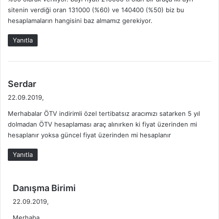
i
sitenin verdiği oran 131000 (%60) ve 140400 (%50) biz bu
:
hesaplamaların hangisini baz almamız gerekiyor.
Yanıtla
d
Serdar
e
22.09.2019,
d
Merhabalar ÖTV indirimli özel tertibatsız aracımızı satarken 5 yıl
i
dolmadan ÖTV hesaplaması araç alınırken ki fiyat üzerinden mi
k
hesaplanır yoksa güncel fiyat üzerinden mi hesaplanır
i
:
Yanıtla
d
Danışma Birimi
e
22.09.2019,
d
Merhaba,