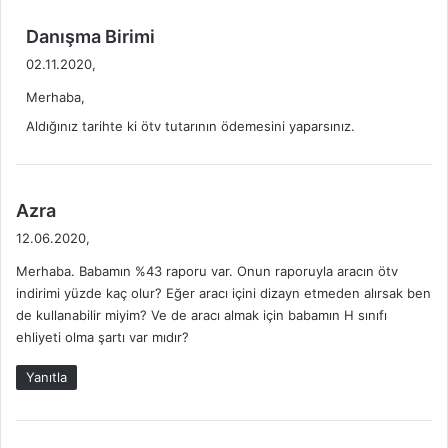
d
Danışma Birimi
e
02.11.2020,
d
Merhaba,
i
k
Aldığınız tarihte ki ötv tutarının ödemesini yaparsınız.
i
:
d
Azra
e
12.06.2020,
d
Merhaba. Babamın %43 raporu var. Onun raporuyla aracın ötv
i
indirimi yüzde kaç olur? Eğer aracı içini dizayn etmeden alırsak ben
k
de kullanabilir miyim? Ve de aracı almak için babamın H sınıfı
i
ehliyeti olma şartı var mıdır?
:
Yanıtla