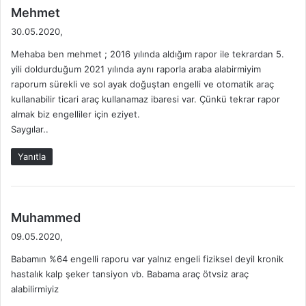
d
Mehmet
e
30.05.2020,
d
Mehaba ben mehmet ; 2016 yılında aldığım rapor ile tekrardan 5.
i
yili doldurduğum 2021 yılında aynı raporla araba alabirmiyim
k
raporum sürekli ve sol ayak doğuştan engelli ve otomatik araç
i
kullanabilir ticari araç kullanamaz ibaresi var. Çünkü tekrar rapor
:
almak biz engelliler için eziyet.
Saygılar..
Yanıtla
d
Muhammed
e
09.05.2020,
d
Babamın %64 engelli raporu var yalnız engeli fiziksel deyil kronik
i
hastalık kalp şeker tansiyon vb. Babama araç ötvsiz araç
k
alabilirmiyiz
i