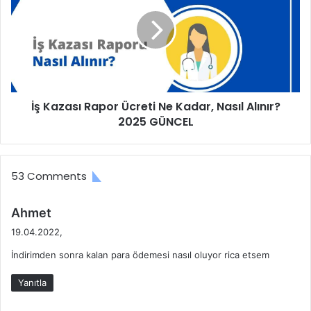
İ
K
n
a
d
z
i
a
r
s
i
ı
m
R
İş Kazası Rapor Ücreti Ne Kadar, Nasıl Alınır?
l
a
e
2025 GÜNCEL
p
r
o
i
r
v
Ü
53 Comments
e
c
D
r
e
e
d
Ahmet
s
t
e
19.04.2022,
t
i
d
e
N
İndirimden sonra kalan para ödemesi nasıl oluyor rica etsem
i
k
e
k
l
K
Yanıtla
i
e
a
:
r
d