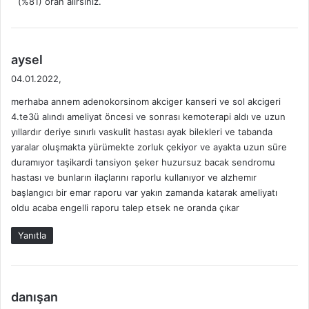
(%81) oran alırsınız.
i
:
d
aysel
e
04.01.2022,
d
merhaba annem adenokorsinom akciger kanseri ve sol akcigeri
i
4.te3ü alındı ameliyat öncesi ve sonrası kemoterapi aldı ve uzun
k
yıllardır deriye sınırlı vaskulit hastası ayak bilekleri ve tabanda
i
yaralar oluşmakta yürümekte zorluk çekiyor ve ayakta uzun süre
:
duramıyor taşikardi tansiyon şeker huzursuz bacak sendromu
hastası ve bunların ilaçlarını raporlu kullanıyor ve alzhemır
başlangıcı bir emar raporu var yakın zamanda katarak ameliyatı
oldu acaba engelli raporu talep etsek ne oranda çıkar
Yanıtla
d
danışan